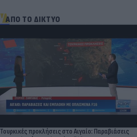
ΑΠΟ ΤΟ ΔΙΚΤΥΟ
Δραματικός ο απολογισμός από τις μεγάλες
φωτιές - «Κόκκινα» 118 κτίρια σε 325 ελέγχους