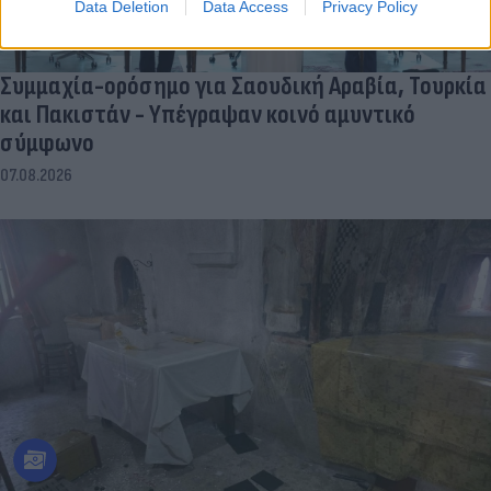
Data Deletion
Data Access
Privacy Policy
Συμμαχία-ορόσημο για Σαουδική Αραβία, Τουρκία
και Πακιστάν - Υπέγραψαν κοινό αμυντικό
σύμφωνο
07.08.2026