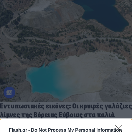
Εντυπωσιακές εικόνες: Οι κρυφές γαλάζιες
λίμνες της Βόρειας Εύβοιας στα παλιά
ορυχεία
Flash.gr -
Do Not Process My Personal Information