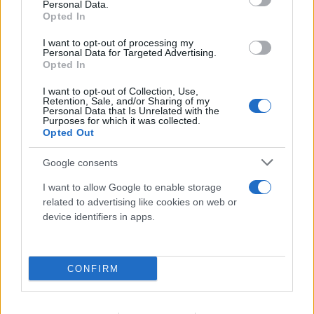
Personal Data.
Opted In
I want to opt-out of processing my
Personal Data for Targeted Advertising.
Opted In
I want to opt-out of Collection, Use,
Ερυθρός Σταυρός: «Κατέβασε» το βίντεο για τη
Retention, Sale, and/or Sharing of my
Personal Data that Is Unrelated with the
ζωή του 26χρονου Αφγανού μετά τη δολοφονία
Purposes for which it was collected.
στην Κυψέλη
Opted Out
07.08.2026
Google consents
I want to allow Google to enable storage
related to advertising like cookies on web or
device identifiers in apps.
CONFIRM