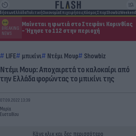
ιδήσεων
Ελλάδα
Πολιτική
Οικονομία
Επιχειρήσεις
Κόσμος
Σπορ
Showbiz
Weekend
Μαίνεται η φωτιά στο Στεφάνι Κορινθίας
BREAKING
- Ήχησε το 112 στην περιοχή
NEWS
LIFE
μπικίνι
Ντέμι Μουρ
Showbiz
Ντέμι Μουρ: Αποχαιρετά το καλοκαίρι από
την Ελλάδα φορώντας το μπικίνι της
07.09.2022 13:39
Μαρία
Ευσταθίου
Κάνε κλικ και δες περισσότερο