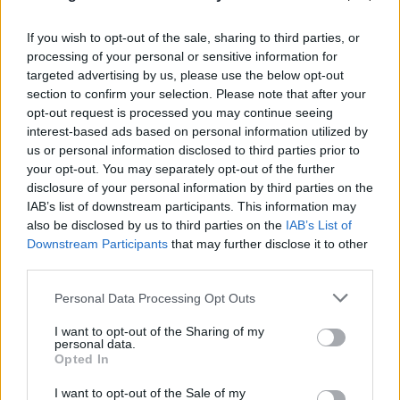
If you wish to opt-out of the sale, sharing to third parties, or
processing of your personal or sensitive information for
targeted advertising by us, please use the below opt-out
section to confirm your selection. Please note that after your
opt-out request is processed you may continue seeing
interest-based ads based on personal information utilized by
us or personal information disclosed to third parties prior to
your opt-out. You may separately opt-out of the further
disclosure of your personal information by third parties on the
IAB’s list of downstream participants. This information may
also be disclosed by us to third parties on the
IAB’s List of
Downstream Participants
that may further disclose it to other
third parties.
Please note that this website/app uses one or more Google
Personal Data Processing Opt Outs
services and may gather and store information including but
not limited to your visit or usage behaviour. You may click to
I want to opt-out of the Sharing of my
personal data.
grant or deny consent to Google and its third-party tags to
Opted In
use your data for below specified purposes in below Google
consent section.
I want to opt-out of the Sale of my