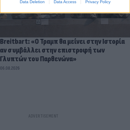
Data Deletion
Data Access
Privacy Policy
Breitbart: «Ο Τραμπ θα μείνει στην Ιστορία
αν συμβάλλει στην επιστροφή των
Γλυπτών του Παρθενώνα»
06.08.2026