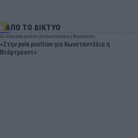
ΑΠΟ ΤΟ ΔΙΚΤΥΟ
λια η
Πρωτοφανές σκάνδαλο - Aθλήτρι
«φουσκώνουν» τον στηθόδεσμό τ
έχουν πλεονέκτημα