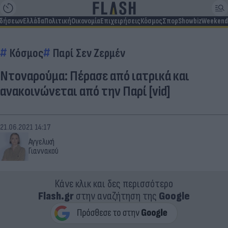
ιδήσεων
Ελλάδα
Πολιτική
Οικονομία
Επιχειρήσεις
Κόσμος
Σπορ
Showbiz
Weekend
Κόσμος
Παρί Σεν Ζερμέν
Ντοναρούμα: Πέρασε από ιατρικά και
ανακοινώνεται από την Παρί [vid]
21.06.2021 14:17
Αγγελική
Γιαννακού
Κάνε κλικ και δες περισσότερο
Flash.gr
στην αναζήτηση της
Google