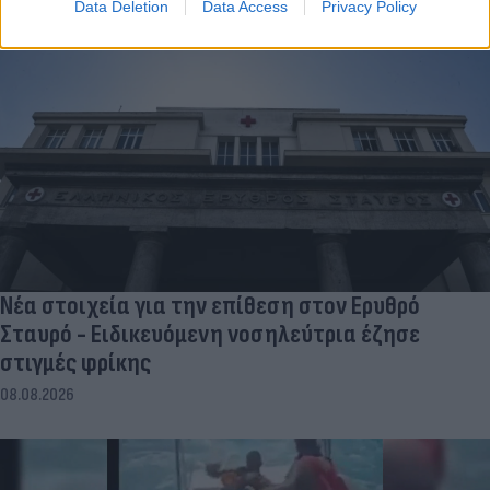
Data Deletion
Data Access
Privacy Policy
Νέα στοιχεία για την επίθεση στον Ερυθρό
Σταυρό - Ειδικευόμενη νοσηλεύτρια έζησε
στιγμές φρίκης
08.08.2026