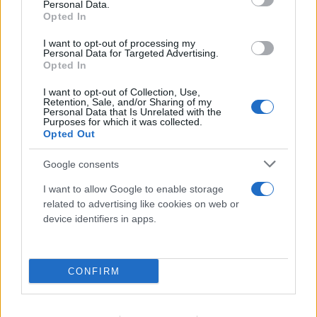
μοιραία νύχτα
Personal Data.
Opted In
08.08.2026
I want to opt-out of processing my
Personal Data for Targeted Advertising.
Opted In
I want to opt-out of Collection, Use,
Retention, Sale, and/or Sharing of my
Personal Data that Is Unrelated with the
Purposes for which it was collected.
Opted Out
Google consents
I want to allow Google to enable storage
related to advertising like cookies on web or
device identifiers in apps.
Τα πρώτα στοιχεία για τη νεκρή γυναίκα στον
Λυκαβηττό - Θάνατο από πτώση «βλέπει» ο
CONFIRM
ιατροδικαστής
08.08.2026