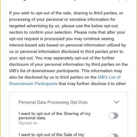
«Hot-dry-windy»: Το καιρικό κοκτέιλ που
προκαλεί συναγερμό για φωτιές το επόμενο
If you wish to opt-out of the sale, sharing to third parties, or
48ωρο
processing of your personal or sensitive information for
targeted advertising by us, please use the below opt-out
08.08.2026
section to confirm your selection. Please note that after your
opt-out request is processed you may continue seeing
interest-based ads based on personal information utilized by
us or personal information disclosed to third parties prior to
your opt-out. You may separately opt-out of the further
disclosure of your personal information by third parties on the
IAB’s list of downstream participants. This information may
also be disclosed by us to third parties on the
IAB’s List of
Downstream Participants
that may further disclose it to other
third parties.
Please note that this website/app uses one or more Google
Personal Data Processing Opt Outs
services and may gather and store information including but
not limited to your visit or usage behaviour. You may click to
I want to opt-out of the Sharing of my
personal data.
grant or deny consent to Google and its third-party tags to
Έγκλημα στην Κυψέλη: Οι... περιπέτειες του
Opted In
use your data for below specified purposes in below Google
26χρονου, ο γάμος, η ξαφνική αλλαγή και η
consent section.
I want to opt-out of the Sale of my