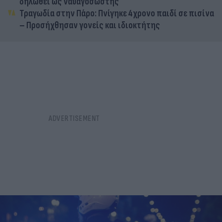
δηλωθεί ως ναυαγοσώστης
Τραγωδία στην Πάρο: Πνίγηκε 4χρονο παιδί σε πισίνα
– Προσήχθησαν γονείς και ιδιοκτήτης