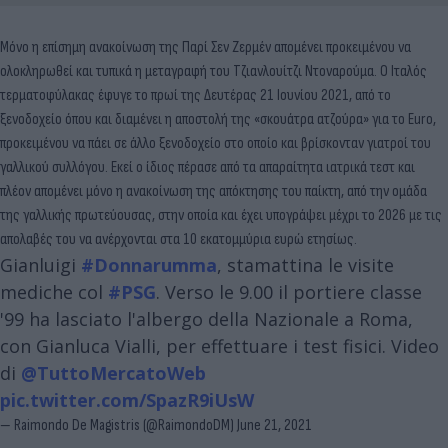
Μόνο η επίσημη ανακοίνωση της Παρί Σεν Ζερμέν απομένει προκειμένου να
ολοκληρωθεί και τυπικά η μεταγραφή του Τζιανλουίτζι Ντοναρούμα. Ο Ιταλός
τερματοφύλακας έφυγε το πρωί της Δευτέρας 21 Ιουνίου 2021, από το
ξενοδοχείο όπου και διαμένει η αποστολή της «σκουάτρα ατζούρα» για το Euro,
προκειμένου να πάει σε άλλο ξενοδοχείο στο οποίο και βρίσκονταν γιατροί του
γαλλικού συλλόγου. Εκεί ο ίδιος πέρασε από τα απαραίτητα ιατρικά τεστ και
πλέον απομένει μόνο η ανακοίνωση της απόκτησης του παίκτη, από την ομάδα
της γαλλικής πρωτεύουσας, στην οποία και έχει υπογράψει μέχρι το 2026 με τις
απολαβές του να ανέρχονται στα 10 εκατομμύρια ευρώ ετησίως.
Gianluigi
#Donnarumma
, stamattina le visite
mediche col
#PSG
. Verso le 9.00 il portiere classe
'99 ha lasciato l'albergo della Nazionale a Roma,
con Gianluca Vialli, per effettuare i test fisici. Video
di
@TuttoMercatoWeb
pic.twitter.com/SpazR9iUsW
— Raimondo De Magistris (@RaimondoDM)
June 21, 2021