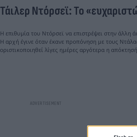
Τάιλερ Ντόρσεϊ: Το «ευχαριστ
Η επιθυμία του Ντόρσεϊ να επιστρέψει στην άλλη ά
Η αρχή έγινε όταν έκανε προπόνηση με τους Ντάλα
οριστικοποιηθεί λίγες ημέρες αργότερα η απόκτησ