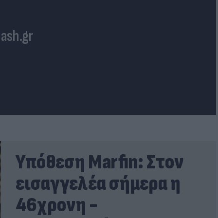
lash.gr
Υπόθεση Marfin: Στον
εισαγγελέα σήμερα η
46χρονη -