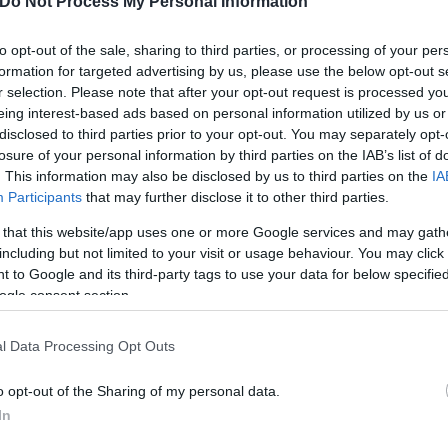
Do Not Process My Personal Information
to opt-out of the sale, sharing to third parties, or processing of your per
νωστή ο έγκυρος δημοσιογράφος του «The Athletic
formation for targeted advertising by us, please use the below opt-out s
r selection. Please note that after your opt-out request is processed y
eing interest-based ads based on personal information utilized by us or
disclosed to third parties prior to your opt-out. You may separately opt-
ερο
Flash.gr
στην αναζήτηση της
Google
losure of your personal information by third parties on the IAB’s list of
. This information may also be disclosed by us to third parties on the
IA
Participants
that may further disclose it to other third parties.
 that this website/app uses one or more Google services and may gath
including but not limited to your visit or usage behaviour. You may click 
 to Google and its third-party tags to use your data for below specifi
ogle consent section.
l Data Processing Opt Outs
o opt-out of the Sharing of my personal data.
In