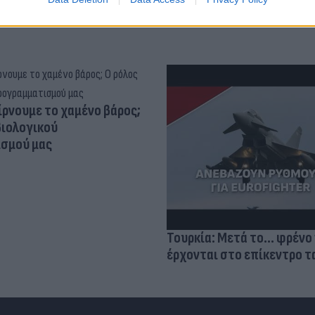
ίρνουμε το χαμένο βάρος;
βιολογικού
σμού μας
Τουρκία: Μετά το... φρένο 
έρχονται στο επίκεντρο τα