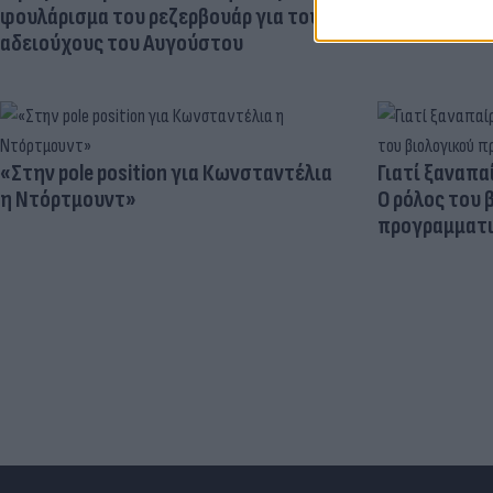
φουλάρισμα του ρεζερβουάρ για τους
αδειούχους του Αυγούστου
«Στην pole position για Κωνσταντέλια
Γιατί ξαναπα
η Ντόρτμουντ»
Ο ρόλος του 
προγραμματι