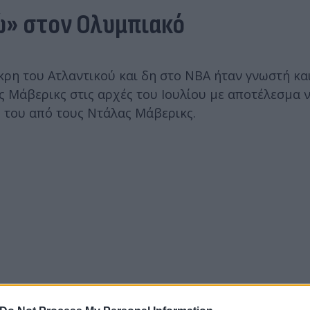
ώ» στον Ολυμπιακό
κρη του Ατλαντικού και δη στο ΝΒΑ ήταν γνωστή κα
ς Μάβερικς στις αρχές του Ιουλίου με αποτέλεσμα 
ή του από τους Ντάλας Μάβερικς.