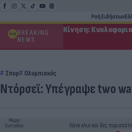
Ροή Ειδήσεων
Ελ
Κίνηση: Κυκλοφορια
BREAKING
NEWS
Σπορ
Ολυμπιακός
Ντόρσεϊ: Υπέγραψε two wa
Μαρία
Κάνε κλικ και δες περισσότ
Ευσταθίου