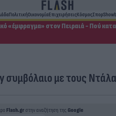
λάδα
Πολιτική
Οικονομία
Επιχειρήσεις
Κόσμος
Σπορ
Showb
κό «έμφραγμα» στον Πειραιά - Πού κατ
y συμβόλαιο με τους Ντάλ
ερο
Flash.gr
στην αναζήτηση της
Google