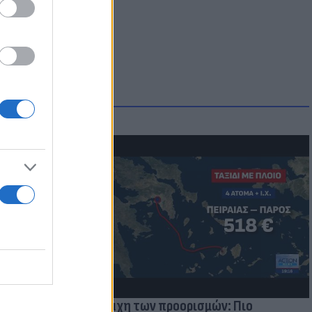
μμονή με το
 πρόβλημα
Η μάχη των προορισμών: Πιο