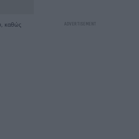
ύ, καθώς