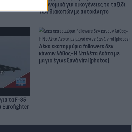
οικονομικά για οικογένειες το ταξίδι
των διακοπών με αυτοκίνητο
Δέκα εκατομμύρια followers δεν
κάνουν λάθος- Η Ντιλέτα Λεότα με
μαγιό έγινε ξανά viral (photos)
για τα F-35
 Eurofighter