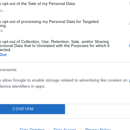
o opt-out of the Sale of my Personal Data.
In
to opt-out of processing my Personal Data for Targeted
ing.
In
o opt-out of Collection, Use, Retention, Sale, and/or Sharing
ersonal Data that Is Unrelated with the Purposes for which it
lected.
Out
consents
Skin dysmorphia: Όταν η ε
o allow Google to enable storage related to advertising like cookies on
«τέλειο» δέρμα αποτελεί
ός στην παρουσίαση του
evice identifiers in apps.
ψυχικής υγείας
άδες κόσμου στο γήπεδο
σπόρ (video)
CONFIRM
Data Deletion
Data Access
Privacy Policy