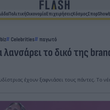
λάδα
Πολιτική
Οικονομία
Επιχειρήσεις
Κόσμος
Σπορ
Showb
biz
Celebrities
παγωτό
α λανσάρει το δικό της bra
υδίστριας έχουν ξαφνιάσει τους πάντες. Το νέ