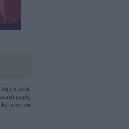
ι δημιουργεί
παγωτά χωρίς
lkshakes και