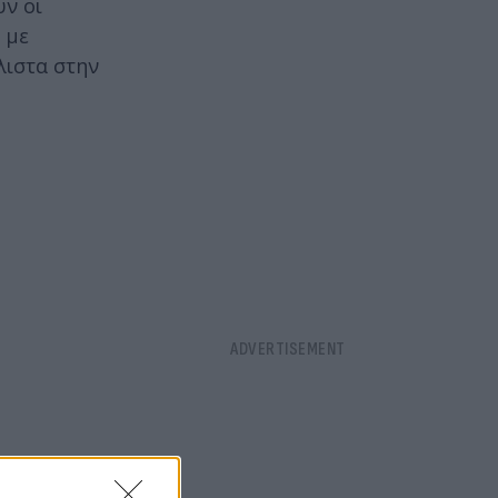
υν οι
 με
λιστα στην