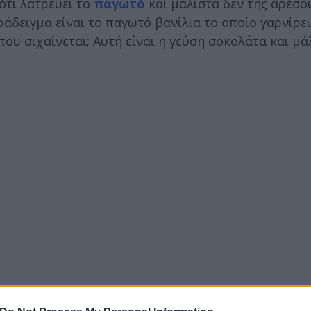
ότι λατρεύει το
παγωτό
και μάλιστα δεν της αρέσο
άδειγμα είναι το παγωτό βανίλια το οποίο γαρνίρει
που σιχαίνεται; Αυτή είναι η γεύση σοκολάτα και μά