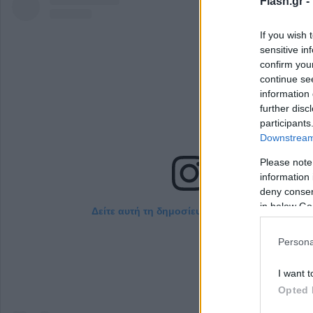
Flash.gr -
If you wish 
sensitive in
confirm you
continue se
information 
further disc
participants
Downstream 
Please note
information 
deny consent
in below Go
Δείτε αυτή τη δημοσίευση στο Instagram.
Persona
I want t
Opted 