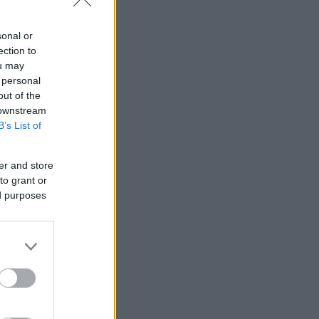
sonal or
ection to
ou may
 personal
out of the
 downstream
B’s List of
er and store
to grant or
ed purposes