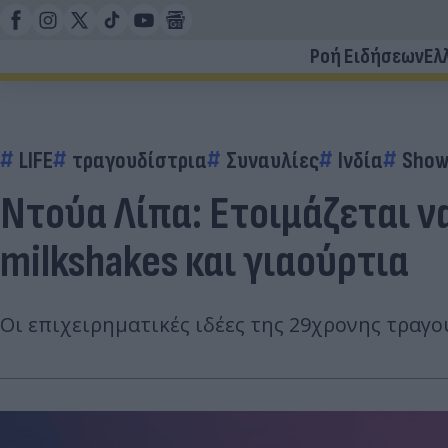
Ροή Ειδήσεων
Ελ
LIFE
τραγουδίστρια
Συναυλίες
Ινδία
Show
Ντούα Λίπα: Ετοιμάζεται ν
milkshakes και γιαούρτια
Οι επιχειρηματικές ιδέες της 29χρονης τραγο