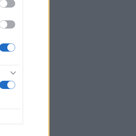
ογραφιών
την
ς βίλας που
τή
s της για
ια όμορφη
ώρισα εκεί