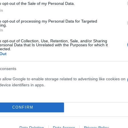
o opt-out of the Sale of my Personal Data.
In
to opt-out of processing my Personal Data for Targeted
ing.
In
lipa)
o opt-out of Collection, Use, Retention, Sale, and/or Sharing
ersonal Data that Is Unrelated with the Purposes for which it
lected.
Out
υς ορκισμένους θαυμαστές ανήρτησε μια σειρά φωτ
Ποτέ χωρίς διασκέδαση» έγραψε στην λεζάντα, ενώ 
consents
νιου, να κάνει πικ -νικ στο γκαζόν της πολυτελού
οντας το κρασί της, αλλά και να ποζάρει χαμογελασ
o allow Google to enable storage related to advertising like cookies on
evice identifiers in apps.
α.
έφαντα και γράφει θέλοντας να ενημερώσει τους fan
CONFIRM
ρέφω!! Το ταξίδι μου στις αρχές του χρόνου ήταν μ
σιά και η ενέργεια που ένιωσα από όλους όσους γν
Data Deletion
Data Access
Privacy Policy