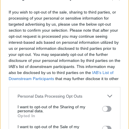
If you wish to opt-out of the sale, sharing to third parties, or
processing of your personal or sensitive information for
«Νονός της AI» προειδοποιεί: Σε λίγο δεν θα
targeted advertising by us, please use the below opt-out
μπορούμε να «ξεπεράσουμε» νοητικά την
section to confirm your selection. Please note that after your
Τεχνητή Νοημοσύνη
opt-out request is processed you may continue seeing
interest-based ads based on personal information utilized by
08.08.2026
ΧΡΙΣΤΌΔΟΥΛΟΣ ΣΚΟΎΝΤΑΣ
us or personal information disclosed to third parties prior to
your opt-out. You may separately opt-out of the further
disclosure of your personal information by third parties on the
IAB’s list of downstream participants. This information may
also be disclosed by us to third parties on the
IAB’s List of
Downstream Participants
that may further disclose it to other
third parties.
Please note that this website/app uses one or more Google
Personal Data Processing Opt Outs
services and may gather and store information including but
not limited to your visit or usage behaviour. You may click to
I want to opt-out of the Sharing of my
personal data.
grant or deny consent to Google and its third-party tags to
Opted In
use your data for below specified purposes in below Google
consent section.
I want to opt-out of the Sale of my