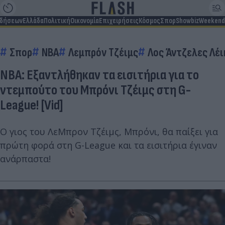
ιδήσεων
Ελλάδα
Πολιτική
Οικονομία
Επιχειρήσεις
Κόσμος
Σπορ
Showbiz
Weekend
Σπορ
ΝΒΑ
Λεμπρόν Τζέιμς
Λος Άντζελες Λέι
ΝΒΑ: Εξαντλήθηκαν τα εισιτήρια για το
ντεμπούτο του Μπρόνι Τζέιμς στη G-
League! [Vid]
Ο γιος του ΛεΜπρον Τζέιμς, Μπρόνι, θα παίξει για
πρώτη φορά στη G-League και τα εισιτήρια έγιναν
ανάρπαστα!