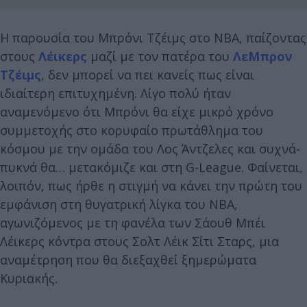
Η παρουσία του Μπρόνι Τζέιμς στο ΝΒΑ, παίζοντας
στους
Λέικερς
μαζί με τον πατέρα του
ΛεΜπρον
Τζέιμς
, δεν μπορεί να πει κανείς πως είναι
ιδιαίτερη επιτυχημένη. Λίγο πολύ ήταν
αναμενόμενο ότι Μπρόνι θα είχε μικρό χρόνο
συμμετοχής στο κορυφαίο πρωτάθλημα του
κόσμου με την ομάδα του Λος Άντζελες και συχνά-
πυκνά θα… μετακόμιζε και στη G-League. Φαίνεται,
λοιπόν, πως ήρθε η στιγμή να κάνει την πρώτη του
εμφάνιση στη θυγατρική λίγκα του ΝΒΑ,
αγωνιζόμενος με τη φανέλα των Σάουθ Μπέι
Λέικερς κόντρα στους Σολτ Λέικ Σίτι Σταρς, μια
αναμέτρηση που θα διεξαχθεί ξημερώματα
Κυριακής.