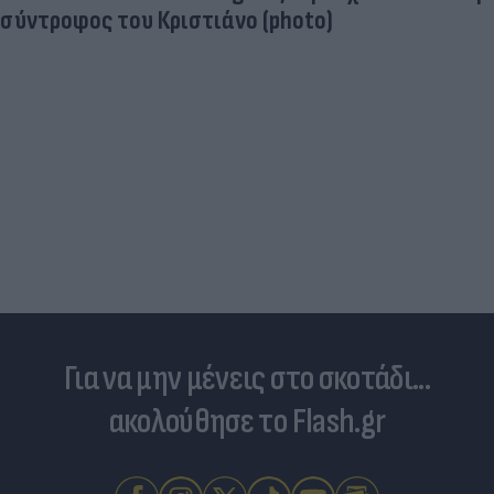
Και οι μαϊμούδες έχουν κατοικίδια! Οι
επιστήμονες ρίχνουν φως στις "φιλίες" μεταξύ
διαφορετικών ειδών
Για να μην μένεις στο σκοτάδι...
ακολούθησε το Flash.gr