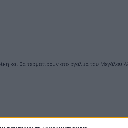
ίκη και θα τερματίσουν στο άγαλμα του Μεγάλου Α