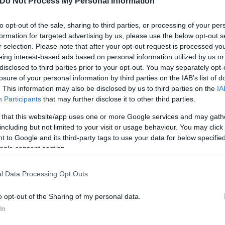
Do Not Process My Personal Information
to opt-out of the sale, sharing to third parties, or processing of your per
formation for targeted advertising by us, please use the below opt-out s
r selection. Please note that after your opt-out request is processed y
eing interest-based ads based on personal information utilized by us or
ου
, ενώ
στις 19:30 θα δοθεί η εκκίνηση για τα 21χ
disclosed to third parties prior to your opt-out. You may separately opt-
losure of your personal information by third parties on the IAB’s list of
. This information may also be disclosed by us to third parties on the
IA
Participants
that may further disclose it to other third parties.
 that this website/app uses one or more Google services and may gath
including but not limited to your visit or usage behaviour. You may click 
 to Google and its third-party tags to use your data for below specifi
ogle consent section.
l Data Processing Opt Outs
o opt-out of the Sharing of my personal data.
In