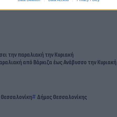
είσει την παραλιακή την Κυριακή
παραλιακή από Βάρκιζα έως Ανάβυσσο την Κυριακή
Θεσσαλονίκη
Δήμος Θεσσαλονίκης