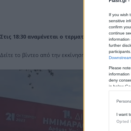
Flash.gr -
If you wish 
sensitive in
confirm you
continue se
Στις 18:30 αναμένεται ο τερματισμός του πρώτ
information 
further disc
participants
Δείτε το βίντεο από την εκκίνηση:
Downstream 
Please note
information 
deny consent
in below Go
Persona
I want t
Opted 