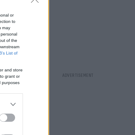
sonal or
ection to
ou may
 personal
λμ.
out of the
 downstream
B’s List of
er and store
to grant or
ed purposes