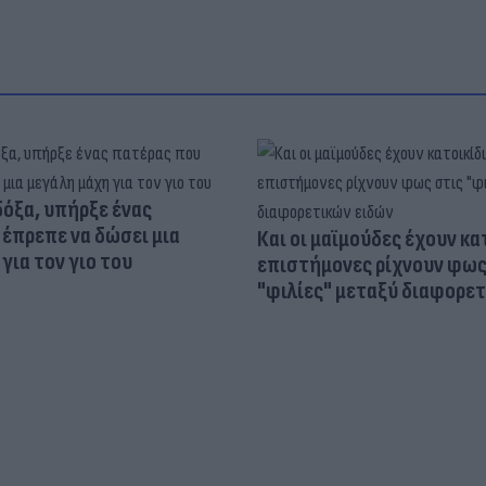
δόξα, υπήρξε ένας
έπρεπε να δώσει μια
Και οι μαϊμούδες έχουν κατ
για τον γιο του
επιστήμονες ρίχνουν φως
"φιλίες" μεταξύ διαφορε