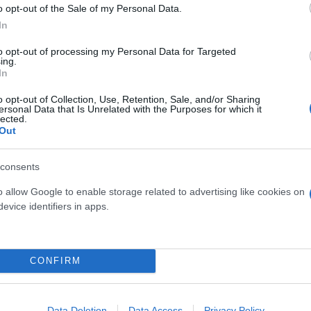
o opt-out of the Sale of my Personal Data.
In
to opt-out of processing my Personal Data for Targeted
ing.
In
o opt-out of Collection, Use, Retention, Sale, and/or Sharing
ersonal Data that Is Unrelated with the Purposes for which it
lected.
Out
consents
o allow Google to enable storage related to advertising like cookies on
evice identifiers in apps.
CONFIRM
ερο
Flash.gr
στην αναζήτηση της
Google
Data Deletion
Data Access
Privacy Policy