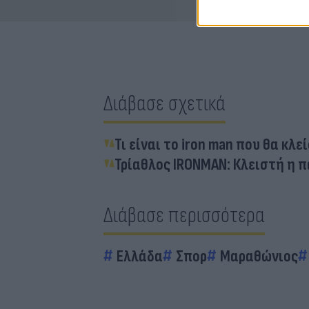
Διάβασε σχετικά
Τι είναι το iron man που θα κλ
Τρίαθλος IRONMAN: Κλειστή η 
Διάβασε περισσότερα
Ελλάδα
Σπορ
Μαραθώνιος