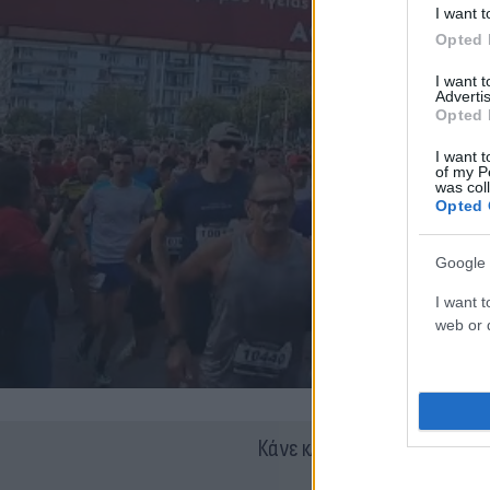
I want t
Opted 
I want 
Advertis
Opted 
I want t
of my P
was col
Opted 
Google 
I want t
web or d
Κάνε κλικ και δες περισσότ