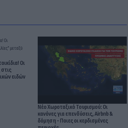
οικίδια! Οι
 στις
τικών ειδών
Νέο Χωροταξικό Τουρισμού: Οι
κανόνες για επενδύσεις, Airbnb &
δόμηση - Ποιες οι κερδισμένες
περιοχές