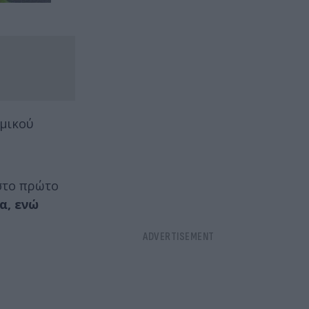
αμικού
 στο πρώτο
α, ενώ