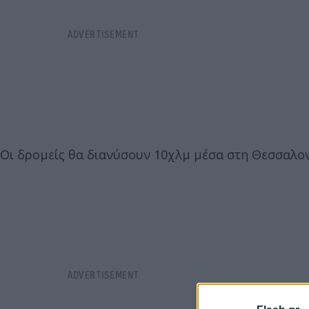
Οι δρομείς θα διανύσουν 10χλμ μέσα στη Θεσσαλον