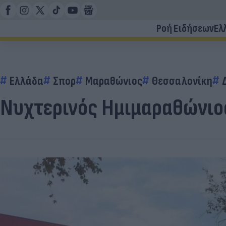
Ροή Ειδήσεων
Ελ
Ελλάδα
Σπορ
Μαραθώνιος
Θεσσαλονίκη
Νυχτερινός Ημιμαραθώνιος