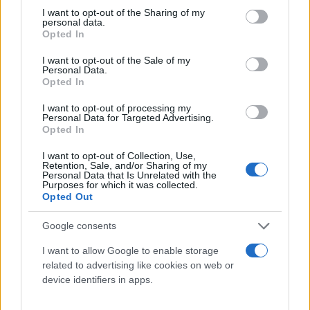
not limited to your visit or usage behaviour. You may click to
I want to opt-out of the Sharing of my
personal data.
grant or deny consent to Google and its third-party tags to
Opted In
use your data for below specified purposes in below Google
consent section.
I want to opt-out of the Sale of my
Personal Data.
Opted In
I want to opt-out of processing my
Personal Data for Targeted Advertising.
Opted In
I want to opt-out of Collection, Use,
Retention, Sale, and/or Sharing of my
Personal Data that Is Unrelated with the
Purposes for which it was collected.
Στο πλαίσιο της διοργάνωσης, θα ισχύσουν οι
Opted Out
παρακάτω ειδικές κυκλοφοριακές ρυθμίσεις στους
Google consents
δρόμους διεξαγωγής των αγώνων:
I want to allow Google to enable storage
related to advertising like cookies on web or
Την Κυριακή 22 Οκτωβρίου, ο δρόμος από τη
device identifiers in apps.
Βάρκιζα μέχρι την Ανάβυσσο, συνολικού
μήκους 22 χιλιομέτρων, θα παραμείνει