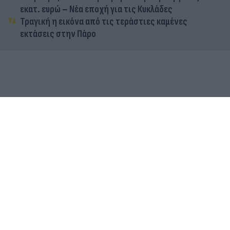
εκατ. ευρώ – Νέα εποχή για τις Κυκλάδες
Τραγική η εικόνα από τις τεράστιες καμένες
εκτάσεις στην Πάρο