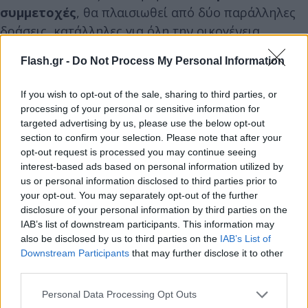
συμμετοχές
, θα πλαισιωθεί από δύο παράλληλες
δράσεις, κατάλληλες για όλη την οικογένεια.
Flash.gr -
Do Not Process My Personal Information
If you wish to opt-out of the sale, sharing to third parties, or
processing of your personal or sensitive information for
targeted advertising by us, please use the below opt-out
section to confirm your selection. Please note that after your
opt-out request is processed you may continue seeing
interest-based ads based on personal information utilized by
us or personal information disclosed to third parties prior to
your opt-out. You may separately opt-out of the further
disclosure of your personal information by third parties on the
IAB’s list of downstream participants. This information may
also be disclosed by us to third parties on the
IAB’s List of
Downstream Participants
that may further disclose it to other
third parties.
Please note that this website/app uses one or more Google
Personal Data Processing Opt Outs
services and may gather and store information including but