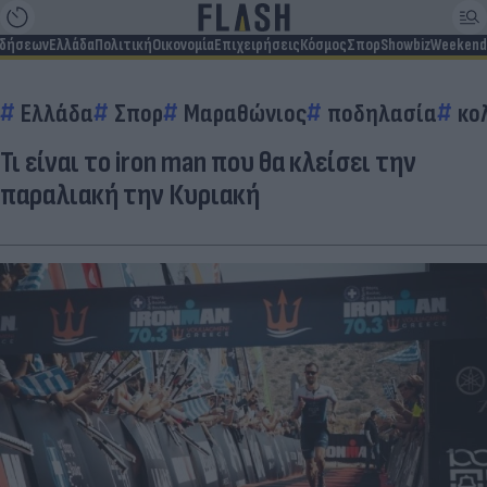
ιδήσεων
Ελλάδα
Πολιτική
Οικονομία
Επιχειρήσεις
Κόσμος
Σπορ
Showbiz
Weekend
Ελλάδα
Σπορ
Μαραθώνιος
ποδηλασία
κο
Τι είναι το iron man που θα κλείσει την
παραλιακή την Κυριακή