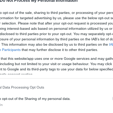
Do Not Process My Personal Information
χους της κυβέρνησης να αναφερθούν σε αναθεώρη
to opt-out of the sale, sharing to third parties, or processing of your per
formation for targeted advertising by us, please use the below opt-out s
ρα χρόνια, αναφέρουν οι
New York Times
.
r selection. Please note that after your opt-out request is processed y
eing interest-based ads based on personal information utilized by us or
disclosed to third parties prior to your opt-out. You may separately opt-
ημα του πρακτορείου ειδήσεων Reuters να σχολιάσε
losure of your personal information by third parties on the IAB’s list of
. This information may also be disclosed by us to third parties on the
IA
Participants
that may further disclose it to other third parties.
 that this website/app uses one or more Google services and may gath
including but not limited to your visit or usage behaviour. You may click 
 to Google and its third-party tags to use your data for below specifi
ogle consent section.
l Data Processing Opt Outs
o opt-out of the Sharing of my personal data.
In