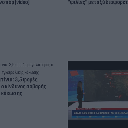
σπόρ (video)
"φιλίες" μεταξύ διαφορε
τίνια: 3,5 φορές
 ο κίνδυνος σοβαρής
ς κάκωσης