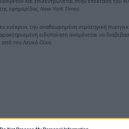
άσιγκτον και επικεντρώνεται στην επέκταση του κι
της εφημερίδας
New York Times
.
εν ενέκρινε την αναθεωρημένη στρατηγική πυρηνικ
αρακτηρισμένη ειδοποίηση αναμένεται να διαβιβασ
από τον Λευκό Οίκο.