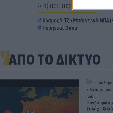
Διάβασε περισσότερα
Κόσμος
Τζο Μπάιντεν
ΗΠΑ (
Πυρηνικά Όπλα
ΑΠΟ ΤΟ ΔΙΚΤΥΟ
Πανζουρλισμ
Σαλάχ - Χιλι