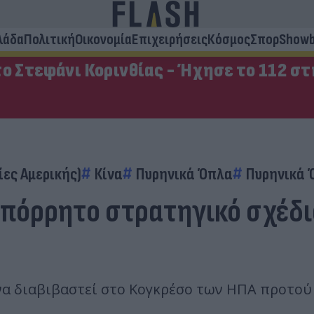
λάδα
Πολιτική
Οικονομία
Επιχειρήσεις
Κόσμος
Σπορ
Showb
ο Στεφάνι Κορινθίας - Ήχησε το 112 σ
ίες Αμερικής)
Κίνα
Πυρηνικά Όπλα
Πυρηνικά 
 απόρρητο στρατηγικό σχέδ
α διαβιβαστεί στο Κογκρέσο των ΗΠΑ προτού