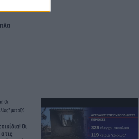
Όπλα
οικίδια! Οι
 στις