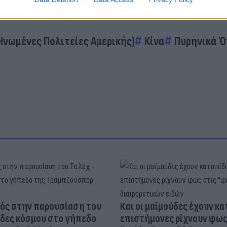
Ηνωμένες Πολιτείες Αμερικής)
Κίνα
Πυρηνικά 
ός στην παρουσίαση του
Και οι μαϊμούδες έχουν κατ
άδες κόσμου στο γήπεδο
επιστήμονες ρίχνουν φως