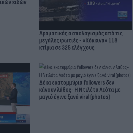
τικών ειδών
Δραματικός ο απολογισμός από τις
μεγάλες φωτιές - «Κόκκινα» 118
κτίρια σε 325 ελέγχους
Δέκα εκατομμύρια followers δεν
κάνουν λάθος- Η Ντιλέτα Λεότα με
μαγιό έγινε ξανά viral (photos)