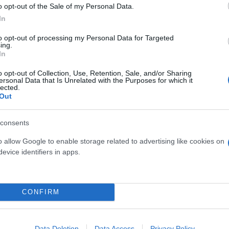
o opt-out of the Sale of my Personal Data.
In
ερο
Flash.gr
στην αναζήτηση της
Google
to opt-out of processing my Personal Data for Targeted
ing.
In
o opt-out of Collection, Use, Retention, Sale, and/or Sharing
ersonal Data that Is Unrelated with the Purposes for which it
lected.
Out
consents
o allow Google to enable storage related to advertising like cookies on
evice identifiers in apps.
νικά - Το τελεσίγραφο στις ΗΠΑ
υρηνικό τουρισμό
ί στα κινέζικα ηλεκτρικά αυτοκίνητα - Κόντρα Τ
CONFIRM
Data Deletion
Data Access
Privacy Policy