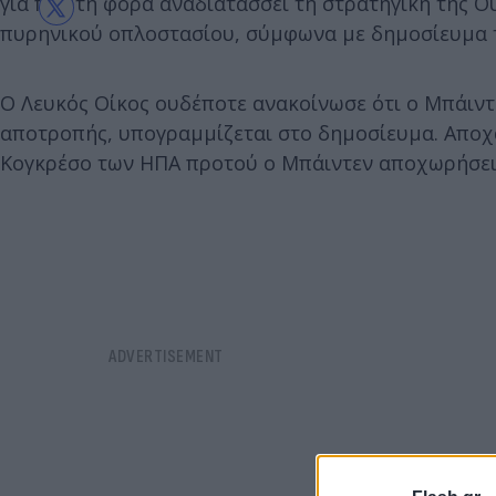
για πρώτη φορά αναδιατάσσει τη στρατηγική της Ου
πυρηνικού οπλοστασίου, σύμφωνα με δημοσίευμα 
Ο Λευκός Οίκος ουδέποτε ανακοίνωσε ότι ο Μπάιντ
αποτροπής, υπογραμμίζεται στο δημοσίευμα. Αποχ
Κογκρέσο των ΗΠΑ προτού ο Μπάιντεν αποχωρήσει 