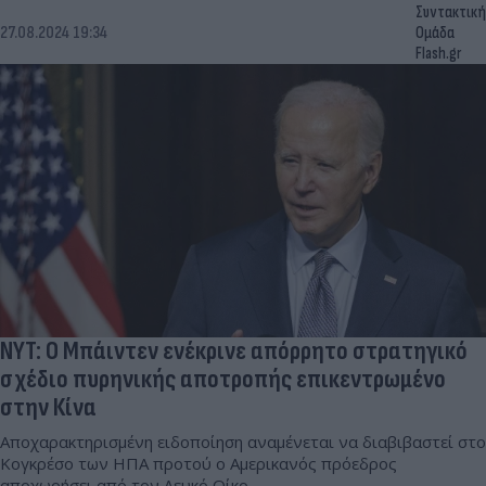
Συντακτική
27.08.2024 19:34
Ομάδα
Flash.gr
NYT: Ο Μπάιντεν ενέκρινε απόρρητο στρατηγικό
σχέδιο πυρηνικής αποτροπής επικεντρωμένο
στην Κίνα
Αποχαρακτηρισμένη ειδοποίηση αναμένεται να διαβιβαστεί στο
Κογκρέσο των ΗΠΑ προτού ο Αμερικανός πρόεδρος
αποχωρήσει από τον Λευκό Οίκο.