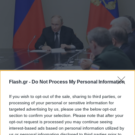
Ο Πούτιν απειλεί τους πάντες με χρήση
Flash.gr -
Do Not Process My Personal Information
πυρηνικών - Η Ρωσία αλλάζει πυρηνικό δόγμα
Ο Πούτιν λέει ότι η Ρωσία διατηρεί το δικαίωμα να
If you wish to opt-out of the sale, sharing to third parties, or
χρησιμοποιήσει πυρηνικά ακόμη και αν δεχτεί επίθεση με
processing of your personal or sensitive information for
συμβατικά όπλα.
targeted advertising by us, please use the below opt-out
section to confirm your selection. Please note that after your
Συντακτική
opt-out request is processed you may continue seeing
25.09.2024 21:44
Ομάδα
interest-based ads based on personal information utilized by
Flash.gr
us or personal information disclosed to third parties prior to