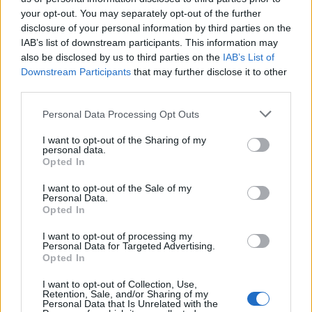
your opt-out. You may separately opt-out of the further
disclosure of your personal information by third parties on the
IAB’s list of downstream participants. This information may
also be disclosed by us to third parties on the
IAB’s List of
Downstream Participants
that may further disclose it to other
third parties.
Please note that this website/app uses one or more Google
Personal Data Processing Opt Outs
services and may gather and store information including but
not limited to your visit or usage behaviour. You may click to
I want to opt-out of the Sharing of my
personal data.
grant or deny consent to Google and its third-party tags to
Opted In
use your data for below specified purposes in below Google
Βίντεο - «καμπανάκι» για το μέλλον: Τι θα
consent section.
I want to opt-out of the Sale of my
συνέβαινε αν γινόταν πυρηνική έκρηξη στο
Personal Data.
Opted In
Λονδίνο
I want to opt-out of processing my
Προσομοίωση πυρηνικού χτυπήματος στο Λονδίνο που θα
Personal Data for Targeted Advertising.
«εξάτμιζε αμέσως» εκατοντάδες χιλιάδες προβλήθηκε στη
Opted In
ρωσική τηλεόραση.
I want to opt-out of Collection, Use,
Συντακτική
Retention, Sale, and/or Sharing of my
Personal Data that Is Unrelated with the
24.09.2024 11:32
Ομάδα