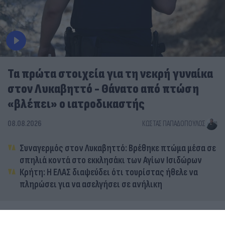
Τα πρώτα στοιχεία για τη νεκρή γυναίκα
στον Λυκαβηττό - Θάνατο από πτώση
«βλέπει» ο ιατροδικαστής
08.08.2026
ΚΏΣΤΑΣ ΠΑΠΑΔΌΠΟΥΛΟΣ
Συναγερμός στον Λυκαβηττό: Βρέθηκε πτώμα μέσα σε
σπηλιά κοντά στο εκκλησάκι των Αγίων Ισιδώρων
Κρήτη: Η ΕΛΑΣ διαψεύδει ότι τουρίστας ήθελε να
πληρώσει για να ασελγήσει σε ανήλικη