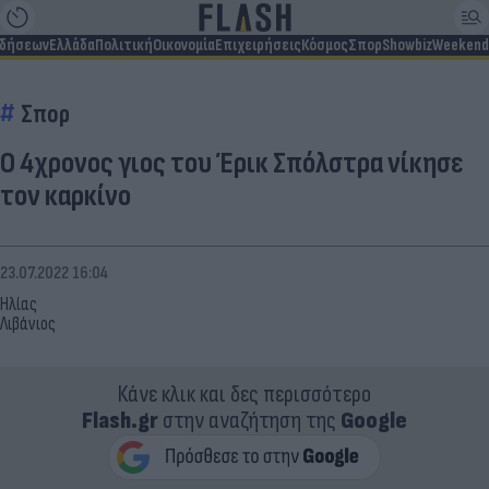
ιδήσεων
Ελλάδα
Πολιτική
Οικονομία
Επιχειρήσεις
Κόσμος
Σπορ
Showbiz
Weekend
Σπορ
Ο 4χρονος γιος του Έρικ Σπόλστρα νίκησε
τον καρκίνο
23.07.2022 16:04
Ηλίας
Λιβάνιος
Κάνε κλικ και δες περισσότερο
Flash.gr
στην αναζήτηση της
Google