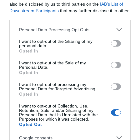
also be disclosed by us to third parties on the
IAB’s List of
Downstream Participants
that may further disclose it to other
third parties.
Please note that this website/app uses one or more Google
Personal Data Processing Opt Outs
services and may gather and store information including but
not limited to your visit or usage behaviour. You may click to
I want to opt-out of the Sharing of my
personal data.
grant or deny consent to Google and its third-party tags to
Opted In
use your data for below specified purposes in below Google
consent section.
I want to opt-out of the Sale of my
Μια βδομάδα αργότερα διαγνώστηκε με λέμφωμα.
Personal Data.
Opted In
Τις ημέρες, τις εβδομάδες και τους μήνες που
ακολούθησαν άντεξε και θριάμβευσε, κάνοντας
I want to opt-out of processing my
Personal Data for Targeted Advertising.
χημειοθεραπείες.
Opted In
I want to opt-out of Collection, Use,
Ήταν και συνεχίζει να είναι τόσο γενναίος. Δεν
Retention, Sale, and/or Sharing of my
Personal Data that Is Unrelated with the
έχασε τη χαρά του. Τόσοι πολλοί φίλοι και
Purposes for which it was collected.
Opted Out
αγαπημένοι διαβεβαίωσαν ότι κανείς μας δεν την
έχασε.
Google consents