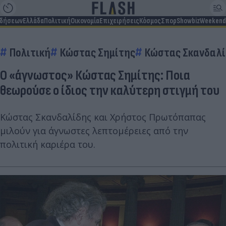
ιδήσεων
Ελλάδα
Πολιτική
Οικονομία
Επιχειρήσεις
Κόσμος
Σπορ
Showbiz
Weekend
Πολιτική
Κώστας Σημίτης
Κώστας Σκανδαλί
Ο «άγνωστος» Κώστας Σημίτης: Ποια
θεωρούσε ο ίδιος την καλύτερη στιγμή του
Κώστας Σκανδαλίδης και Χρήστος Πρωτόπαπας
μιλούν για άγνωστες λεπτομέρειες από την
πολιτική καριέρα του.