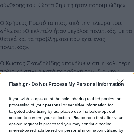
σύνθεσης του Κώστα Σημίτη ήταν παροιμιώδης».
Ο Χρήστος Πρωτόπαππας, από την πλευρά του,
δήλωσε: «Ο εκλιπών ήταν μεγάλος πολιτικός, με τα
θετικά και τα προβλήματα που έχει ένας
πολιτικός».
Ο Κώστας Σκανδαλίδης αποκάλυψε ότι η καλύτερη
πολιτική στιγμή κατά παραδοχή του ίδιου του
Κώστα Σημίτη ήταν το Ελσίνκι κι όχι η υιοθέτηση
Flash.gr -
Do Not Process My Personal Information
του ευρώ και η ένταξη της χώρας στην Οικονομική
και Νομισματική Ένωση της Ευρώπης (ΟΝΕ).
If you wish to opt-out of the sale, sharing to third parties, or
processing of your personal or sensitive information for
targeted advertising by us, please use the below opt-out
section to confirm your selection. Please note that after your
opt-out request is processed you may continue seeing
interest-based ads based on personal information utilized by