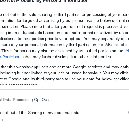
Do Not Process My Personal Information
to opt-out of the sale, sharing to third parties, or processing of your per
formation for targeted advertising by us, please use the below opt-out s
r selection. Please note that after your opt-out request is processed y
eing interest-based ads based on personal information utilized by us or
disclosed to third parties prior to your opt-out. You may separately opt-
losure of your personal information by third parties on the IAB’s list of
. This information may also be disclosed by us to third parties on the
IA
Participants
that may further disclose it to other third parties.
 that this website/app uses one or more Google services and may gath
including but not limited to your visit or usage behaviour. You may click 
 to Google and its third-party tags to use your data for below specifi
ogle consent section.
l Data Processing Opt Outs
δόξα, υπήρξε ένας
o opt-out of the Sharing of my personal data.
έπρεπε να δώσει μια
Και οι μαϊμούδες έχουν κατ
In
για τον γιο του
επιστήμονες ρίχνουν φως