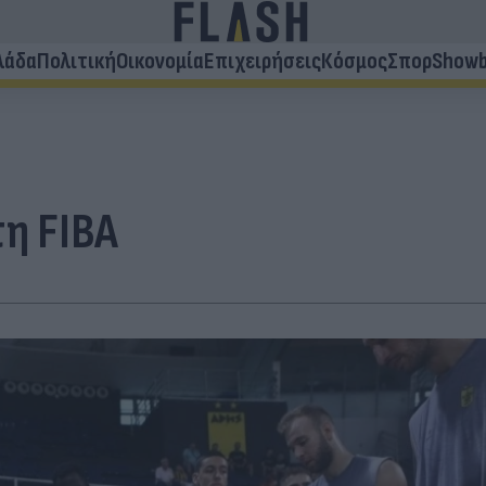
λάδα
Πολιτική
Οικονομία
Επιχειρήσεις
Κόσμος
Σπορ
Showb
τη FIBA