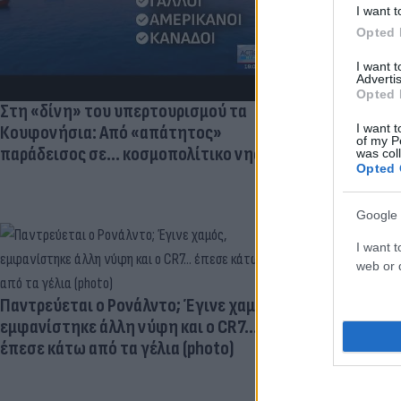
I want t
Opted 
I want 
Advertis
Opted 
Στη «δίνη» του υπερτουρισμού τα
I want t
Κουφονήσια: Από «απάτητος»
of my P
παράδεισος σε... κοσμοπολίτικο νησί
was col
Opted 
Google 
I want t
web or d
Ηλεκτρικά πα
μεγαλύτερος
Παντρεύεται ο Ρονάλντο; Έγινε χαμός,
εγκεφαλική
εμφανίστηκε άλλη νύφη και ο CR7…
έπεσε κάτω από τα γέλια (photo)