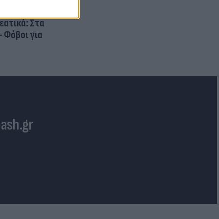
ρεατικά: Στα
- Φόβοι για
lash.gr