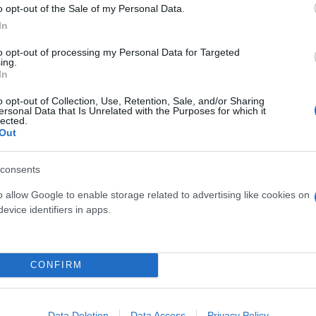
o opt-out of the Sale of my Personal Data.
"φιλίες" μεταξύ διαφορε
In
to opt-out of processing my Personal Data for Targeted
ing.
In
o opt-out of Collection, Use, Retention, Sale, and/or Sharing
ersonal Data that Is Unrelated with the Purposes for which it
lected.
Out
consents
o allow Google to enable storage related to advertising like cookies on
evice identifiers in apps.
τίνια: 3,5 φορές
 ο κίνδυνος σοβαρής
ς κάκωσης
CONFIRM
Data Deletion
Data Access
Privacy Policy