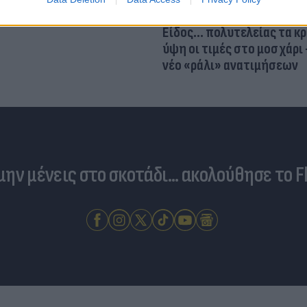
Είδος... πολυτελείας τα κ
ύψη οι τιμές στο μοσχάρι 
νέο «ράλι» ανατιμήσεων
 μην μένεις στο σκοτάδι... ακολούθησε το F