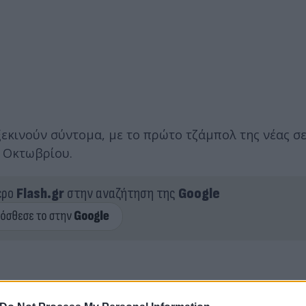
ξεκινούν σύντομα, με το πρώτο τζάμπολ της νέας σ
7 Οκτωβρίου.
ερο
Flash.gr
στην αναζήτηση της
Google