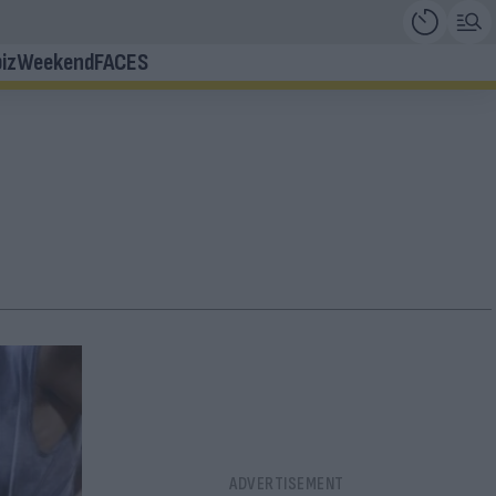
iz
Weekend
FACES