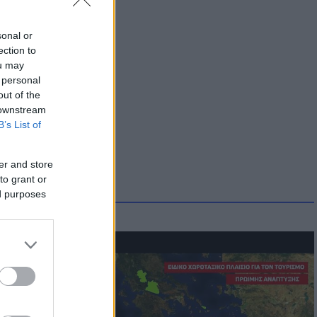
sonal or
ection to
ou may
 personal
out of the
 downstream
B’s List of
er and store
to grant or
ed purposes
οικίδια! Οι
 στις