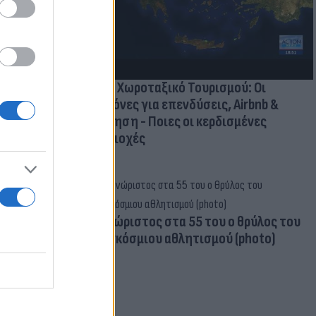
τικών ειδών
Νέο Χωροταξικό Τουρισμού: Οι
κανόνες για επενδύσεις, Airbnb &
δόμηση - Ποιες οι κερδισμένες
περιοχές
Aγνώριστος στα 55 του ο θρύλος του
παγκόσμιου αθλητισμού (photo)