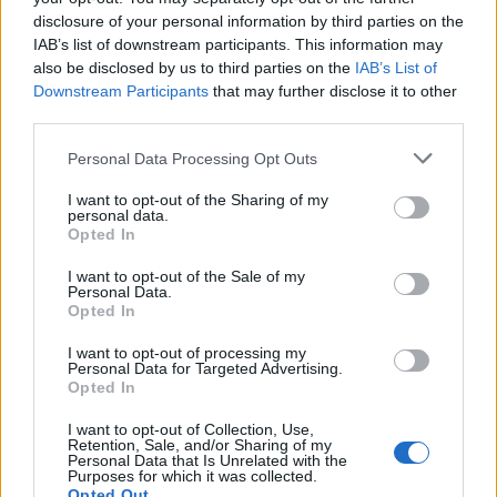
disclosure of your personal information by third parties on the
IAB’s list of downstream participants. This information may
also be disclosed by us to third parties on the
IAB’s List of
Downstream Participants
that may further disclose it to other
third parties.
Please note that this website/app uses one or more Google
Personal Data Processing Opt Outs
services and may gather and store information including but
not limited to your visit or usage behaviour. You may click to
I want to opt-out of the Sharing of my
personal data.
grant or deny consent to Google and its third-party tags to
Opted In
use your data for below specified purposes in below Google
consent section.
I want to opt-out of the Sale of my
Personal Data.
Opted In
I want to opt-out of processing my
Personal Data for Targeted Advertising.
Opted In
I want to opt-out of Collection, Use,
Retention, Sale, and/or Sharing of my
Personal Data that Is Unrelated with the
Purposes for which it was collected.
Opted Out