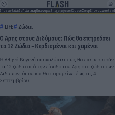
ιδήσεων
Ελλάδα
Πολιτική
Οικονομία
Επιχειρήσεις
Κόσμος
Σπορ
Showbiz
Weekend
LIFE
Ζώδια
Ο Άρης στους Διδύμους: Πώς θα επηρεάσει
τα 12 Ζώδια - Κερδισμένοι και χαμένοι
Η Αθηνά Βαγενά αποκαλύπτει πώς θα επηρεαστούν
τα 12 ζώδια από την είσοδο του Άρη στο ζώδιο των
Διδύμων, όπου και θα παραμείνει έως τις 4
Σεπτεμβρίου.