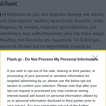
Δίδυμος
(+)
Μπαίνεις σε μία νέα περίοδο δράσης και κάνεις
νέα ξεκινήματα, νιώθεις αρκετά πιο δυνατός, είσαι
διαρκώς σε κίνηση, παίρνεις πρωτοβουλίες για
υποθέσεις που καθυστερούσες εδώ και πολύ καιρό.
Νιώθεις πιο δυνατός και σωματικά. Το διάστημα
κρίνεται θετικό για να ασχοληθείς ενεργά με
ζητήματα που αφορούν φυσική κατάσταση ευεξία
αλλά και για να βάλεις μπροστά σχέδια που είχες
Flash.gr -
Do Not Process My Personal Information
αφήσει στη μέση.
If you wish to opt-out of the sale, sharing to third parties, or
processing of your personal or sensitive information for
targeted advertising by us, please use the below opt-out
section to confirm your selection. Please note that after your
opt-out request is processed you may continue seeing
interest-based ads based on personal information utilized by
us or personal information disclosed to third parties prior to
your opt-out. You may separately opt-out of the further