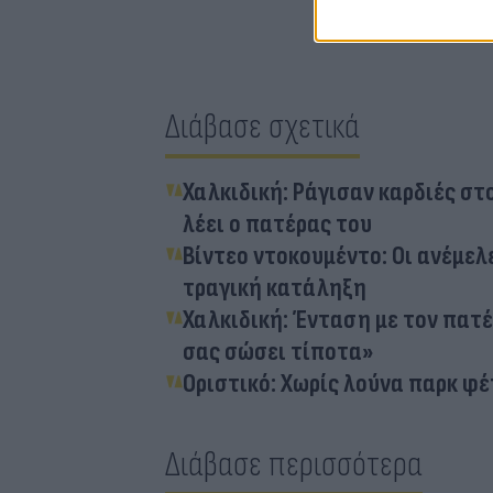
Διάβασε σχετικά
Χαλκιδική: Ράγισαν καρδιές στ
λέει ο πατέρας του
Βίντεο ντοκουμέντο: Οι ανέμελ
τραγική κατάληξη
Χαλκιδική: Ένταση με τον πατ
σας σώσει τίποτα»
Οριστικό: Χωρίς λούνα παρκ φέ
Διάβασε περισσότερα