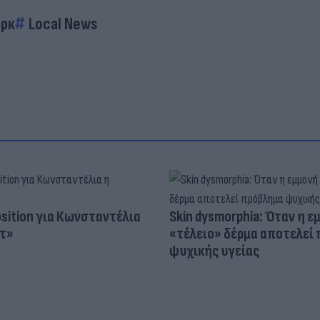
αρκ
Local News
osition για Κωνσταντέλια
Skin dysmorphia: Όταν η ε
τ»
«τέλειο» δέρμα αποτελεί
ψυχικής υγείας