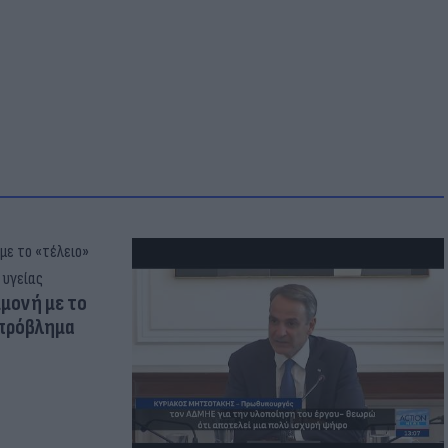
μμονή με το
 πρόβλημα