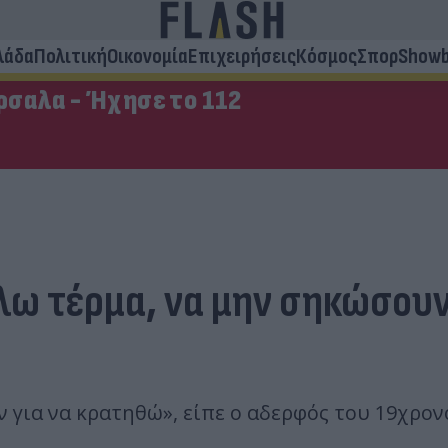
λάδα
Πολιτική
Οικονομία
Επιχειρήσεις
Κόσμος
Σπορ
Showb
σαλα - Ήχησε το 112
άλω τέρμα, να μην σηκώσουν
ν για να κρατηθώ», είπε ο αδερφός του 19χρο