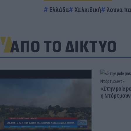
Ελλάδα
Χαλκιδική
λουνα π
ΑΠΟ ΤΟ ΔΙΚΤΥΟ
«Στην pole p
η Ντόρτμουν