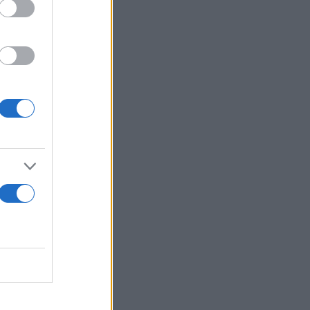
χύτητα.
κείνη τη
.
σει. «Είχε
 ο Δημήτρης,