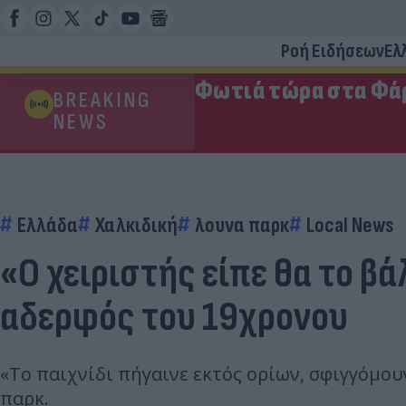
Ροή Ειδήσεων
Ελ
Φωτιά τώρα στα Φάρ
BREAKING
NEWS
Ελλάδα
Χαλκιδική
λουνα παρκ
Local News
«Ο χειριστής είπε θα το β
αδερφός του 19χρονου
«Το παιχνίδι πήγαινε εκτός ορίων, σφιγγόμου
παρκ.