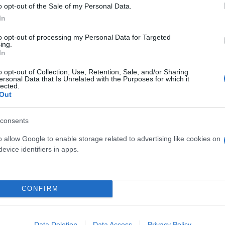
o opt-out of the Sale of my Personal Data.
Το κάθισμα σπάει και ο Γιάννης εκσφενδονίζεται».
In
to opt-out of processing my Personal Data for Targeted
, το μηχάνημα συνέχισε να πηγαίνει με την ίδια τα
ing.
In
α», ανέφερε ο αδερφός του 19χρονου. Όπως είπε, ε
θυνος στο λούνα παρκ, να σταματήσει το μηχάνημα
o opt-out of Collection, Use, Retention, Sale, and/or Sharing
ersonal Data that Is Unrelated with the Purposes for which it
lected.
Out
τηκε κανένας από το λούνα παρκ για να τους βοηθή
 και ο κύριος που δήλωνε ιδιοκτήτης», είπε.
consents
o allow Google to enable storage related to advertising like cookies on
, τον μικρό, να στηριχθούμε όλοι μαζί», κατέληξε
evice identifiers in apps.
ατί έφυγε άδικα».
ερο
Flash.gr
στην αναζήτηση της
Google
CONFIRM
Data Deletion
Data Access
Privacy Policy