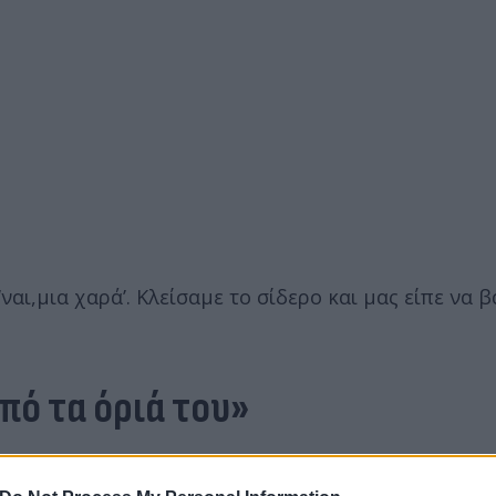
αι,μια χαρά’. Κλείσαμε το σίδερο και μας είπε να β
πό τα όριά του»
 μιλούσε με έναν άλλον νεαρό και είπε ‘θα το βάλω