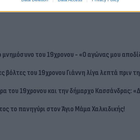
ο μνημόσυνο του 19χρονου - «Ο αγώνας μου αποδί
ες βόλτες του 19χρονου Γιάννη λίγα λεπτά πριν τ
έρα του 19χρονου και την δήμαρχο Κασσάνδρας: «
τος το πανηγύρι στον Άγιο Μάμα Χαλκιδικής!