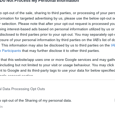
ίωσε.
Do Not Process My Personal Information
to opt-out of the sale, sharing to third parties, or processing of your per
ι ξαφνικά αρχίζει να πηγαίνει πάρα πολύ δυνατά, φα
formation for targeted advertising by us, please use the below opt-out s
και είπα στο Γιάννη ότι πάει πάρα πολύ δυνατά», 
r selection. Please note that after your opt-out request is processed y
eing interest-based ads based on personal information utilized by us or
disclosed to third parties prior to your opt-out. You may separately opt-
losure of your personal information by third parties on the IAB’s list of
. This information may also be disclosed by us to third parties on the
IA
Participants
that may further disclose it to other third parties.
 that this website/app uses one or more Google services and may gath
including but not limited to your visit or usage behaviour. You may click 
 to Google and its third-party tags to use your data for below specifi
ogle consent section.
l Data Processing Opt Outs
o opt-out of the Sharing of my personal data.
In