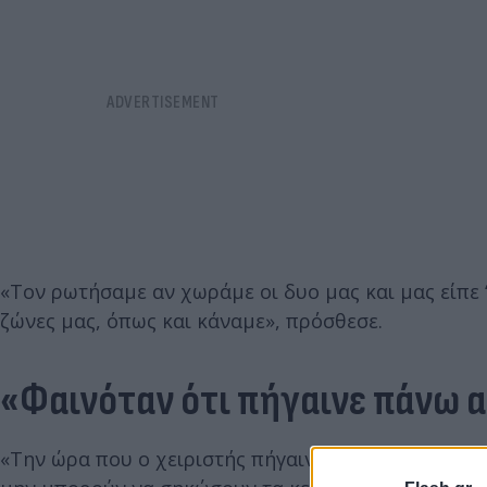
«Τον ρωτήσαμε αν χωράμε οι δυο μας και μας είπε ‘ν
ζώνες μας, όπως και κάναμε», πρόσθεσε.
«Φαινόταν ότι πήγαινε πάνω α
«Την ώρα που ο χειριστής πήγαινε στο κουβούκλιο,