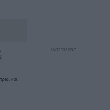
ν
9
πρωί και