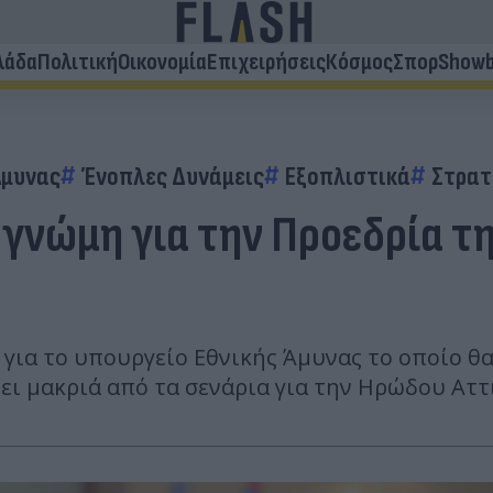
λάδα
Πολιτική
Οικονομία
Επιχειρήσεις
Κόσμος
Σπορ
Showb
Άμυνας
Ένοπλες Δυνάμεις
Εξοπλιστικά
Στρατ
ι γνώμη για την Προεδρία τ
5 για το υπουργείο Εθνικής Άμυνας το οποίο 
νει μακριά από τα σενάρια για την Ηρώδου Αττ