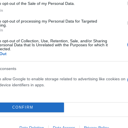
o opt-out of the Sale of my Personal Data.
In
, τα χρήματα τα οποία θα συγκεντρωθούν από την 
to opt-out of processing my Personal Data for Targeted
ing.
έρος τους θα αποδοθεί και για δημόσια χρήση) θα 
In
 για τις Ένοπλες Δυνάμεις που αφορά την κατασκευ
o opt-out of Collection, Use, Retention, Sale, and/or Sharing
αραμεθόριες περιοχές.
ersonal Data that Is Unrelated with the Purposes for which it
lected.
Out
ερο εξάμηνο του επόμενου έτους, θα παρουσιαστού
ρόγραμμα και στη συνέχεια αυτό που αφορά την Εφε
consents
o allow Google to enable storage related to advertising like cookies on
evice identifiers in apps.
ργείου Εθνικής Άμυνας, σημειώνουν ότι πρόκειται γ
 αναβάθμιση των ΜΕΚΟ αλλά και η αντιπυραυλική α
αναγκών των Επιτελείων με γνώμονα πάντα την τήρ
CONFIRM
Data Deletion
Data Access
Privacy Policy