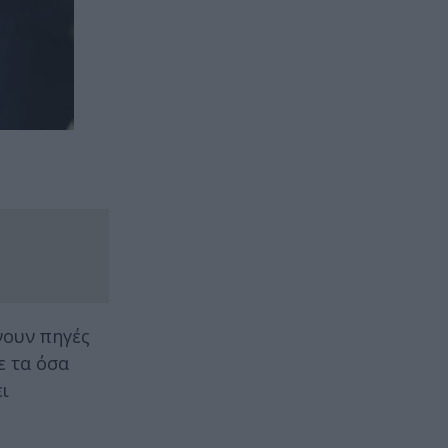
νουν πηγές
ε τα όσα
ι