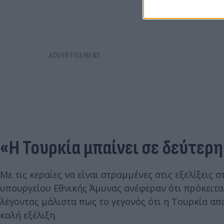
«Η Τουρκία μπαίνει σε δεύτερ
Με τις κεραίες να είναι στραμμένες στις εξελίξεις 
υπουργείου Εθνικής Άμυνας ανέφεραν ότι πρόκειται 
λέγοντας μάλιστα πως το γεγονός ότι η Τουρκία απ
καλή εξέλιξη.