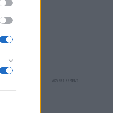
αξιοποίησή
διατεθούν
ή κτηριακών
ν δύο ακόμη
δρεία.
ια
σπίδα. Τα
ηση του