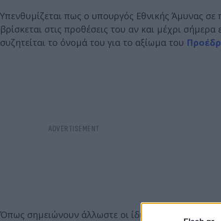
Υπενθυμίζεται πως ο υπουργός Εθνικής Άμυνας σε π
βρίσκεται στις προθέσεις του αν και μέχρι σήμερα 
συζητείται το όνομά του για το αξίωμα του
Προέδρ
Όπως σημειώνουν άλλωστε οι ίδιες πηγές, το 2025 θ