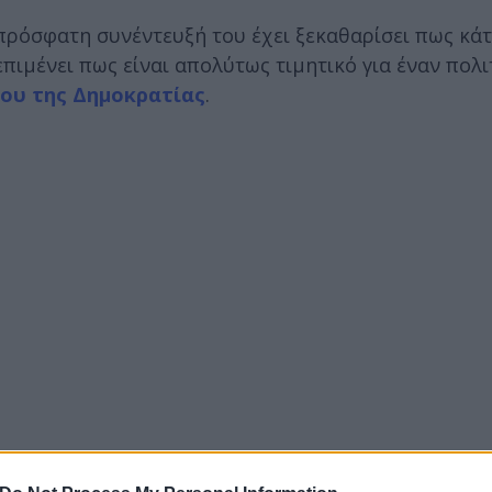
ρόσφατη συνέντευξή του έχει ξεκαθαρίσει πως κάτι
επιμένει πως είναι απολύτως τιμητικό για έναν πολι
ου της Δημοκρατίας
.
α είναι πραγματικά «καυτό» για το Πεντάγωνο...