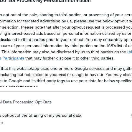
Do Not Process My Personal Information
to opt-out of the sale, sharing to third parties, or processing of your per
formation for targeted advertising by us, please use the below opt-out s
r selection. Please note that after your opt-out request is processed y
ο νομοσχέδιο για τη νέα δομή των
Ενόπλων Δυνά
eing interest-based ads based on personal information utilized by us or
disclosed to third parties prior to your opt-out. You may separately opt-
οπέδων σε όλη τη χώρα, με καταληκτική ημερομηνία
losure of your personal information by third parties on the IAB’s list of
. This information may also be disclosed by us to third parties on the
IA
Participants
that may further disclose it to other third parties.
 that this website/app uses one or more Google services and may gath
including but not limited to your visit or usage behaviour. You may click 
 to Google and its third-party tags to use your data for below specifi
ogle consent section.
l Data Processing Opt Outs
o opt-out of the Sharing of my personal data.
In