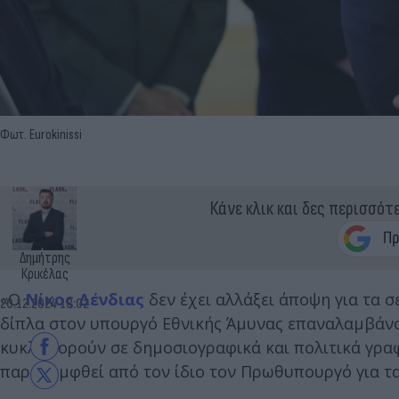
Φωτ. Eurokinissi
Κάνε κλικ και δες περισσότ
Δημήτρης
Κρικέλας
«Ο
Νίκος Δένδιας
δεν έχει αλλάξει άποψη για τα 
20.12.2024 18:02
δίπλα στον υπουργό Εθνικής Άμυνας επαναλαμβάνον
κυκλοφορούν σε δημοσιογραφικά και πολιτικά γραφ
παραπεμφθεί από τον ίδιο τον Πρωθυπουργό για τα