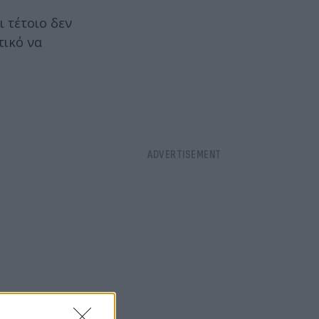
 τέτοιο δεν
τικό να