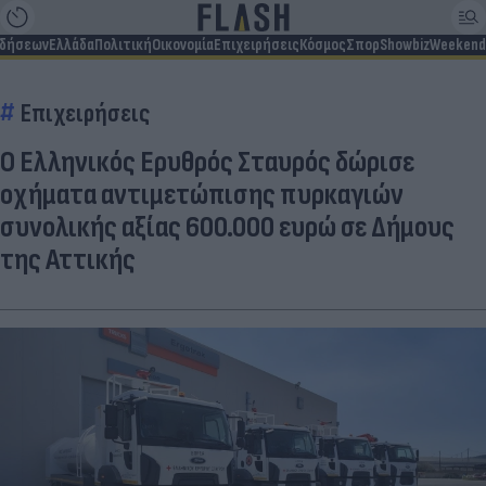
ιδήσεων
Ελλάδα
Πολιτική
Οικονομία
Επιχειρήσεις
Κόσμος
Σπορ
Showbiz
Weekend
Επιχειρήσεις
Ο Ελληνικός Ερυθρός Σταυρός δώρισε
οχήματα αντιμετώπισης πυρκαγιών
συνολικής αξίας 600.000 ευρώ σε Δήμους
της Αττικής