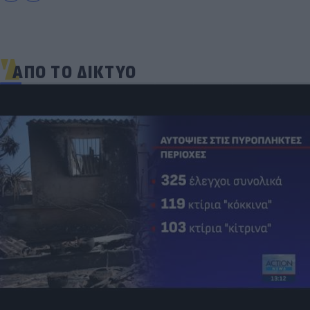
ΑΠΟ ΤΟ ΔΙΚΤΥΟ
Δέκα εκατομμύρια followers δεν κάνουν λάθος- Η
Ντιλέτα Λεότα με μαγιό έγινε ξανά viral (photos)