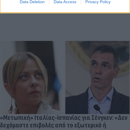
Data Deletion
Data Access
Privacy Policy
«Μετωπική» Ιταλίας-Ισπανίας για Σένγκεν: «Δεν
δεχόμαστε επιβολές από το εξωτερικό ή