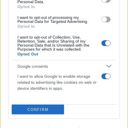
Personal Data.
Opted In
I want to opt-out of processing my
Personal Data for Targeted Advertising.
Opted In
I want to opt-out of Collection, Use,
Retention, Sale, and/or Sharing of my
Personal Data that Is Unrelated with the
Μυστράς: 11 μήνες με αναστολή στον
Purposes for which it was collected.
Opted Out
55χρονο που είχε κρύψει τον πατέρα του
στον καταψύκτη
Google consents
I want to allow Google to enable storage
07.08.2026
related to advertising like cookies on web or
device identifiers in apps.
CONFIRM