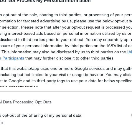
Do Not Process My Personal Information
UR, Adventure across the borders» είναι ο ΕΟΤ, η 
to opt-out of the sale, sharing to third parties, or processing of your per
ερα, ο Ε.Ο.Τ. ως εταίρος δημοσιότητας ανέλαβε τη 
formation for targeted advertising by us, please use the below opt-out s
r selection. Please note that after your opt-out request is processed y
πόρων και δυνατοτήτων τους, με στόχο την ανάπτυ
eing interest-based ads based on personal information utilized by us or
τικοακουστικό περιεχόμενο και ειδικό διαφημιστικ
disclosed to third parties prior to your opt-out. You may separately opt-
losure of your personal information by third parties on the IAB’s list of
. This information may also be disclosed by us to third parties on the
IA
Participants
that may further disclose it to other third parties.
πίσης δύο ταξίδια εξοικείωσης (29/09-01/010/23) μ
 that this website/app uses one or more Google services and may gath
 Travel bloggers και Providers από την Ελλάδα, τ
including but not limited to your visit or usage behaviour. You may click 
αρία. Οι συμμετέχοντες επισκέφτηκαν την φύση και
 to Google and its third-party tags to use your data for below specifi
πρόγραμμα ξενάγησης και ορειβασίας στο πάρκο Πέ
ogle consent section.
 κανό στην λίμνη Ζάζαρη, επισκέφτηκαν τους χώρο
ξεναγήθηκαν στην παλαιά πόλη της Μπίτολα αλλά κ
l Data Processing Opt Outs
o opt-out of the Sharing of my personal data.
In