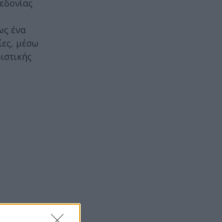
κεδονίας
ως ένα
ίες, μέσω
ιστικής