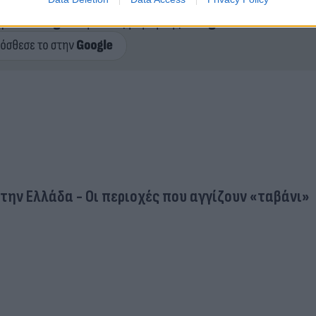
ερο
Flash.gr
στην αναζήτηση της
Google
την Ελλάδα - Οι περιοχές που αγγίζουν «ταβάνι»