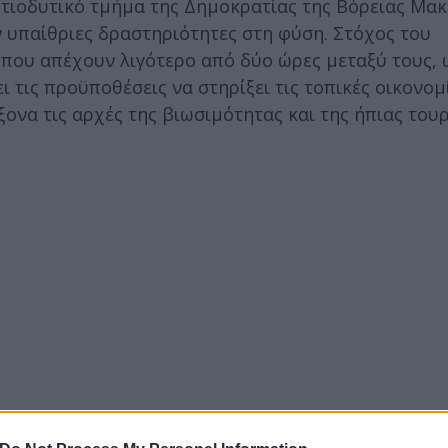
νοτιοδυτικό τμήμα της Δημοκρατίας της Βόρειας Μα
ν υπαίθριες δραστηριότητες στη φύση. Στόχος του
, που απέχουν λιγότερο από δύο ώρες μεταξύ τους, 
 τις προϋποθέσεις να στηρίξει τις τοπικές οικονομ
ονα τις αρχές της βιωσιμότητας και της ήπιας τουρ