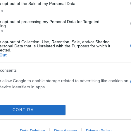
o opt-out of the Sale of my Personal Data.
In
to opt-out of processing my Personal Data for Targeted
ing.
In
o opt-out of Collection, Use, Retention, Sale, and/or Sharing
ersonal Data that Is Unrelated with the Purposes for which it
lected.
Out
consents
Τ, που τους ενημέρωσαν για τη στρατηγική προβο
o allow Google to enable storage related to advertising like cookies on
evice identifiers in apps.
 αναζητούν αυθεντικές εμπειρίες στη φύση.
τη Θεσσαλονίκη, όπου θα παρουσιασθούν στους το
CONFIRM
α αποτελέσματα και οι ευκαιρίες που αναδύονται γι
Data Deletion
Data Access
Privacy Policy