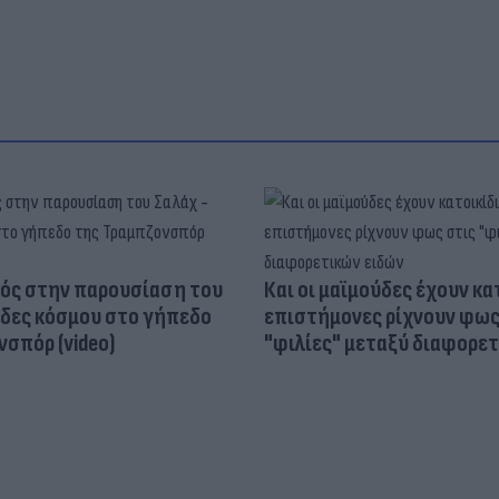
ός στην παρουσίαση του
Και οι μαϊμούδες έχουν κατ
άδες κόσμου στο γήπεδο
επιστήμονες ρίχνουν φως
σπόρ (video)
"φιλίες" μεταξύ διαφορε