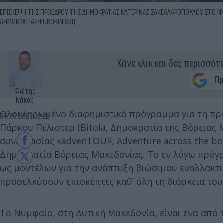
ΕΠΙΣΚΕΨΗ ΤΗΣ ΠΡΟΕΔΡΟΥ ΤΗΣ ΔΗΜΟΚΡΑΤΙΑΣ ΚΑΤΕΡΙΝΑΣ ΣΑΚΕΛΛΑΡΟΠΟΥΛΟΥ ΣΤΟ 
ΔΗΜΟΚΡΑΤΙΑΣ/EUROKINISSI)
Κάνε κλικ και δες περισσότ
Φώτης
Νάκος
Ολοκληρωμένο διαφημιστικό πρόγραμμα για τη π
09.10.2023 12:21
Πάρκου Πέλιστερ (Bitola, Δημοκρατία της Βόρειας 
συνεργασίας «advenTOUR, Adventure across the bor
Δημοκρατία Βόρειας Μακεδονίας. Το εν λόγω πρόγ
ως μοντέλων για την ανάπτυξη βιώσιμου εναλλακτ
προσελκύσουν επισκέπτες καθ’ όλη τη διάρκεια του
Το Νυμφαίο, στη Δυτική Μακεδονία, είναι ένα απ