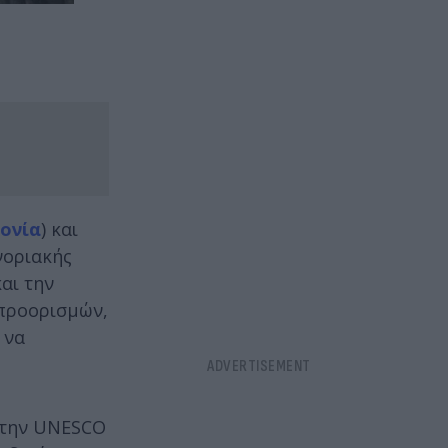
ονία
) και
νοριακής
αι την
 προορισμών,
 να
ε την UNESCO