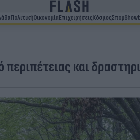
λάδα
Πολιτική
Οικονομία
Επιχειρήσεις
Κόσμος
Σπορ
Showb
μό περιπέτειας και δραστη