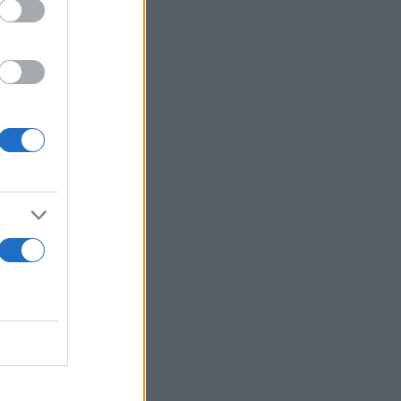
λής της
πικούς
α τις τοπικές