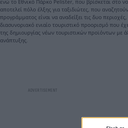
ενώ το Εθνικό Πάρκο Pelister, που βρίσκεται στο 
αποτελεί πόλο έλξης για ταξιδιώτες, που αναζητού
προγράμματος είναι να αναδείξει τις δυο περιοχές
διασυνοριακό ενιαίο τουριστικό προορισμό που έχει
της δημιουργίας νέων τουριστικών προϊόντων με άξ
ανάπτυξης.