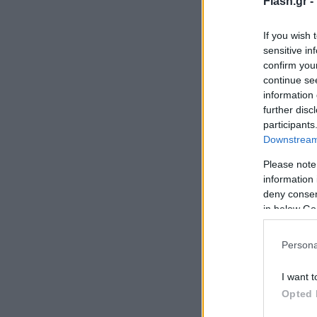
Flash.gr -
If you wish 
sensitive in
confirm you
continue se
information 
further disc
participants
Downstream 
Please note
information 
deny consent
in below Go
Persona
I want t
Opted 