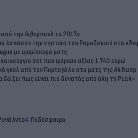
 από την Λίβερπουλ το 2017»
μα έσπασαν την νηστεία του Ραμαζανιού στο «Άν
ague με αμφίσκορα ματς
καινούργιο σετ που φόρεσε αξίας 1.740 ευρώ
κό γκολ από τον Πορτογάλο στο ματς της Αλ Νασρ
α δείξει πως είναι πιο δυνατός από όλη τη Ρεάλ»
 Ρονάλντο
Ποδόσφαιρο