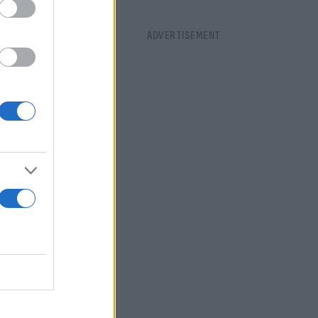
ε μια
σαρντς.
Ο
ρονος
ιο με τον
η
είσαι στην
ό τον