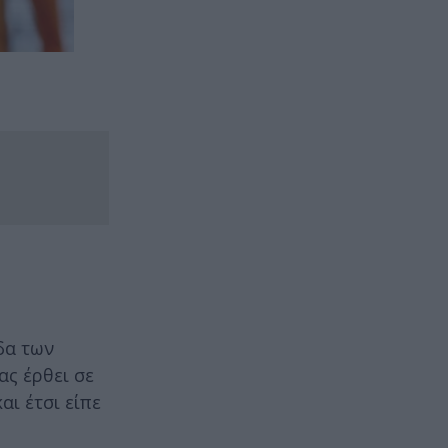
δα των
ας έρθει σε
ι έτσι είπε