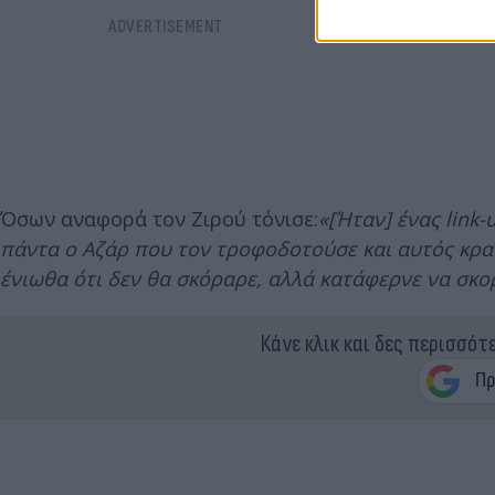
Όσων αναφορά τον Ζιρού τόνισε:
«[Ήταν] ένας link-
πάντα ο Αζάρ που τον τροφοδοτούσε και αυτός κρα
ένιωθα ότι δεν θα σκόραρε, αλλά κατάφερνε να σκο
Κάνε κλικ και δες περισσότ