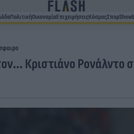
λάδα
Πολιτική
Οικονομία
Επιχειρήσεις
Κόσμος
Σπορ
Showb
σφαιρο
τον... Κριστιάνο Ρονάλντο