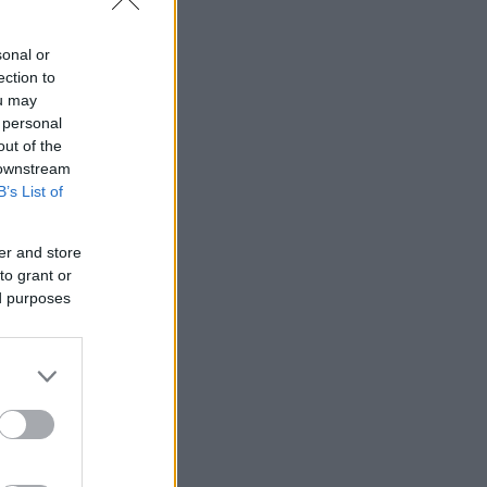
sonal or
ection to
ou may
 personal
out of the
 downstream
B’s List of
er and store
to grant or
ed purposes