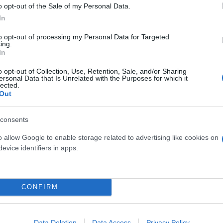
o opt-out of the Sale of my Personal Data.
In
λινγκ Χάαλαντ, Σέρχιο Αγκουέρο και Ολιβιέ Ζιρού. Σ
ήταν ως καλεσμένος με τους Γκάρι Λίνεκερ και Ρίτ
to opt-out of processing my Personal Data for Targeted
ing.
In
o opt-out of Collection, Use, Retention, Sale, and/or Sharing
ersonal Data that Is Unrelated with the Purposes for which it
ύσκολος αντίπαλος, [είναι] πολύ δυνατός, ένας σύγχ
lected.
και ένα εκατοστό, τότε θα σε τιμωρήσει. Είναι το ίδ
Out
λά από τότε που έπαιξα εναντίον του όταν ήμουν στ
ειώσει με το αριστερό ή το δεξί, έπρεπε πάντα να 
consents
 πέτυχε εναντίον μας το 2018-19, ήρθε μπροστά απ
o allow Google to enable storage related to advertising like cookies on
ρήγορα».
evice identifiers in apps.
CONFIRM
Data Deletion
Data Access
Privacy Policy