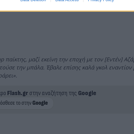
up παίκτης, μαζί εκείνη την εποχή με τον [Εντέν] Αζά
τούσε την μπάλα. Έβαλε επίσης καλά γκολ εναντίον
ράρει».
ερο
Flash.gr
στην αναζήτηση της
Google