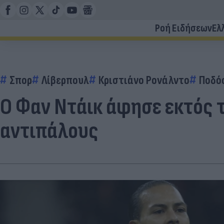
Ροή Ειδήσεων
Ελ
Σπορ
Λίβερπουλ
Κριστιάνο Ρονάλντο
Ποδό
Ο Φαν Ντάικ άφησε εκτός 
αντιπάλους