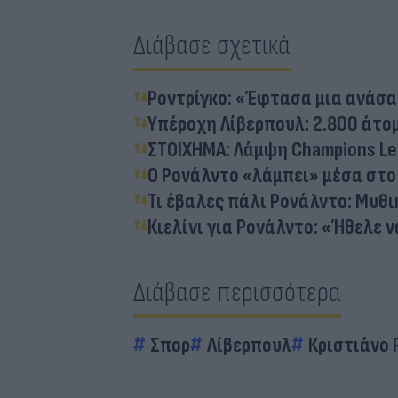
Διάβασε σχετικά
Ροντρίγκο: «Έφτασα μια ανάσα
Υπέροχη Λίβερπουλ: 2.800 άτο
ΣΤΟΙΧΗΜΑ: Λάμψη Champions Le
O Ρονάλντο «λάμπει» μέσα στο 
Τι έβαλες πάλι Ρονάλντο: Μυθι
Κιελίνι για Ρονάλντο: «Ήθελε ν
Διάβασε περισσότερα
Σπορ
Λίβερπουλ
Κριστιάνο