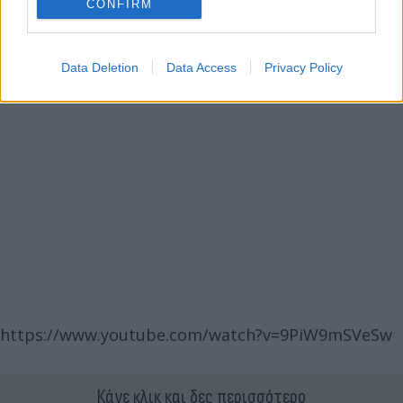
CONFIRM
Data Deletion
Data Access
Privacy Policy
https://www.youtube.com/watch?v=9PiW9mSVeSw
Κάνε κλικ και δες περισσότερο