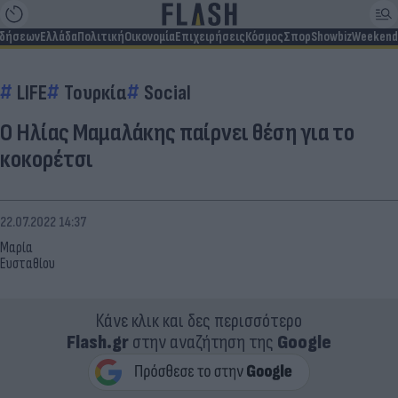
ιδήσεων
Ελλάδα
Πολιτική
Οικονομία
Επιχειρήσεις
Κόσμος
Σπορ
Showbiz
Weekend
LIFE
Τουρκία
Social
Ο Ηλίας Μαμαλάκης παίρνει θέση για το
κοκορέτσι
22.07.2022 14:37
Μαρία
Ευσταθίου
Κάνε κλικ και δες περισσότερο
Flash.gr
στην αναζήτηση της
Google