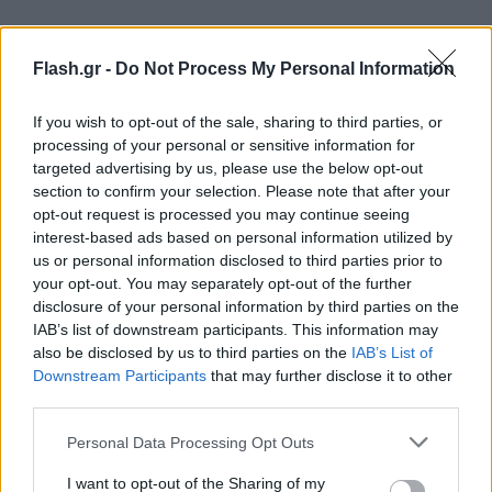
Flash.gr -
Do Not Process My Personal Information
«Οι Τούρκοι κάνουν το κοκορέτσι μόνο με έντερο,
If you wish to opt-out of the sale, sharing to third parties, or
κόβουν μια φέτα αφού ψηθεί (δεν το ψήνουν σε
processing of your personal or sensitive information for
targeted advertising by us, please use the below opt-out
φούρνους και σε φωτιές όπως εμείς, το βάζουν σε
section to confirm your selection. Please note that after your
καυτά πιθάρια), την ψιλοκόβουν και την
opt-out request is processed you may continue seeing
ανακατεύουν με μια κόκκινη πιπεριά και την
interest-based ads based on personal information utilized by
us or personal information disclosed to third parties prior to
κάνουν σάντουιτς», είπε.
your opt-out. You may separately opt-out of the further
disclosure of your personal information by third parties on the
«Αντίθετα, εμείς βάζουμε το συκώτι, τη σπλήνα,
IAB’s list of downstream participants. This information may
also be disclosed by us to third parties on the
IAB’s List of
πολλά γλυκάδια, τυλίγουμε με μπόλια και μετά με
Downstream Participants
that may further disclose it to other
εντεράκι. Στη συνέχεια, το κόβουμε φετούλες και
third parties.
το σερβίρουμε με ρίγανη και αλάτι», πρόσθεσε.
Please note that this website/app uses one or more Google
Personal Data Processing Opt Outs
services and may gather and store information including but
Όπως τόνισε, «είναι πολύ μεγάλες οι διαφορές των
not limited to your visit or usage behaviour. You may click to
I want to opt-out of the Sharing of my