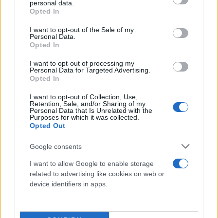
personal data.
grant or deny consent to Google and its third-party tags to
δυο πιάτων. Και για να μπούμε στην ουσία, είναι
Opted In
use your data for below specified purposes in below Google
βλακώδεις οι αντιπαραθέσεις αυτές. Έχουμε πολύ
consent section.
I want to opt-out of the Sale of my
σοβαρά θέματα να αντιμετωπίσουμε μεταξύ
Personal Data.
Opted In
Κύπρου, Ελλάδας και Τουρκίας και ασχολούμαστε
με το κοκορέτσι!».
I want to opt-out of processing my
Personal Data for Targeted Advertising.
Opted In
I want to opt-out of Collection, Use,
Retention, Sale, and/or Sharing of my
Personal Data that Is Unrelated with the
Purposes for which it was collected.
Opted Out
Google consents
I want to allow Google to enable storage
related to advertising like cookies on web or
device identifiers in apps.