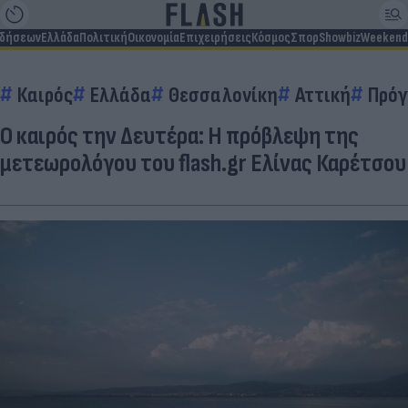
ιδήσεων
Ελλάδα
Πολιτική
Οικονομία
Επιχειρήσεις
Κόσμος
Σπορ
Showbiz
Weekend
Καιρός
Ελλάδα
Θεσσαλονίκη
Αττική
Πρόγ
O καιρός την Δευτέρα: Η πρόβλεψη της
μετεωρολόγου του flash.gr Ελίνας Καρέτσου