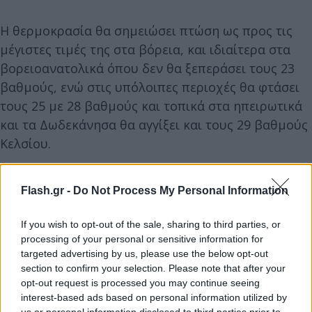
Η θερμοκρασία θα σημειώσει πτώση ως προς τις
μέγιστες τιμές της στα βόρεια, και ιδιαίτερα στα
βορειοανατολικά όπου δεν θα ξεπεράσει τους 23
βαθμούς, ενώ στις υπόλοιπες περιοχές θα φτάσει
τους 25 με 28 βαθμούς και τοπικά στα ηπειρωτικά
και τα Δωδεκάνησα θα αγγίξει και τους 29 βαθμούς
Κελσίου.
Στην
Αττική
,
αναμένεται γενικά αίθριος καιρός με
Flash.gr -
Do Not Process My Personal Information
λίγες πρόσκαιρες τοπικές νεφώσεις το μεσημέρι
και το απόγευμα. Η θερμοκρασία θα κυμανθεί από
If you wish to opt-out of the sale, sharing to third parties, or
17 έως 28 βαθμούς Κελσίου. Οι άνεμοι θα πνέουν
processing of your personal or sensitive information for
targeted advertising by us, please use the below opt-out
από βόρειες διευθύνσεις 3 έως 5 και πρόσκαιρα
section to confirm your selection. Please note that after your
στα ανατολικά τοπικά 6 μποφόρ.
opt-out request is processed you may continue seeing
interest-based ads based on personal information utilized by