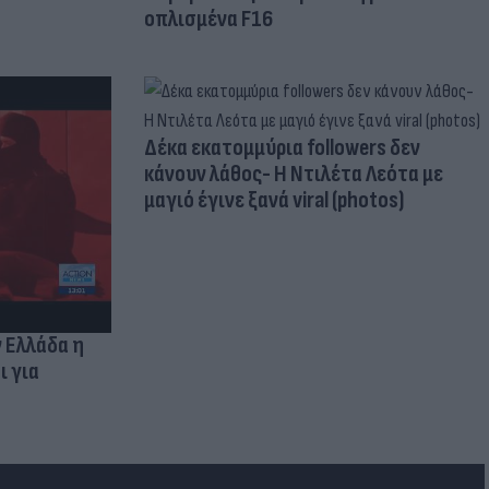
οπλισμένα F16
Δέκα εκατομμύρια followers δεν
κάνουν λάθος- Η Ντιλέτα Λεότα με
μαγιό έγινε ξανά viral (photos)
ν Ελλάδα η
ι για