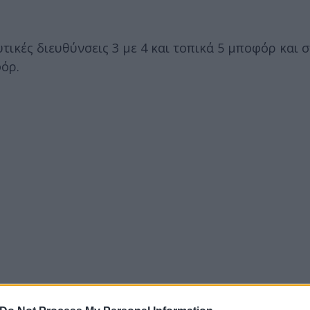
υτικές διευθύνσεις 3 με 4 και τοπικά 5 μποφόρ και 
όρ.
 και θα φτάσει στις περισσότερες περιοχές τους 26