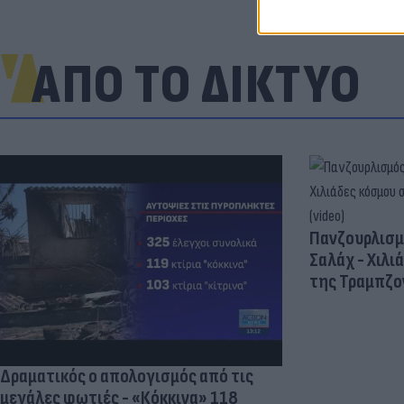
ΑΠΟ ΤΟ ΔΙΚΤΥΟ
Πανζουρλισμ
Σαλάχ - Χιλι
της Τραμπζον
Δραματικός ο απολογισμός από τις
μεγάλες φωτιές - «Κόκκινα» 118