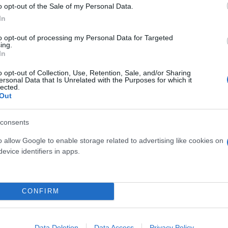
o opt-out of the Sale of my Personal Data.
In
ός. Η θερμοκρασία θα κυμανθεί από 14 έως 26 και τ
ουν από μεταβλητές διευθύνσεις 2 έως 3 μποφόρ.
to opt-out of processing my Personal Data for Targeted
ing.
In
ερο
Flash.gr
στην αναζήτηση της
Google
o opt-out of Collection, Use, Retention, Sale, and/or Sharing
ersonal Data that Is Unrelated with the Purposes for which it
lected.
Out
consents
o allow Google to enable storage related to advertising like cookies on
evice identifiers in apps.
CONFIRM
ωση καιρού
Ελίνα Καρέτσου
Data Deletion
Data Access
Privacy Policy