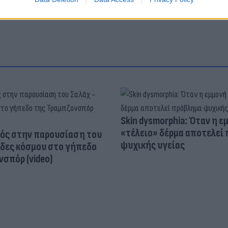
Skin dysmorphia: Όταν η ε
«τέλειο» δέρμα αποτελεί
ός στην παρουσίαση του
ψυχικής υγείας
άδες κόσμου στο γήπεδο
σπόρ (video)