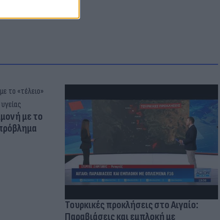
μμονή με το
 πρόβλημα
Τουρκικές προκλήσεις στο Αιγαίο:
Παραβιάσεις και εμπλοκή με