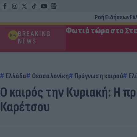
Ροή Ειδήσεων
Ελ
Φωτιά τώρα στο Στε
BREAKING
NEWS
Ελλάδα
Θεσσαλονίκη
Πρόγνωση καιρού
Ελ
O καιρός την Κυριακή: Η π
Καρέτσου