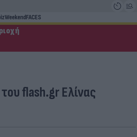
iz
Weekend
FACES
εριοχή
ου flash.gr Ελίνας