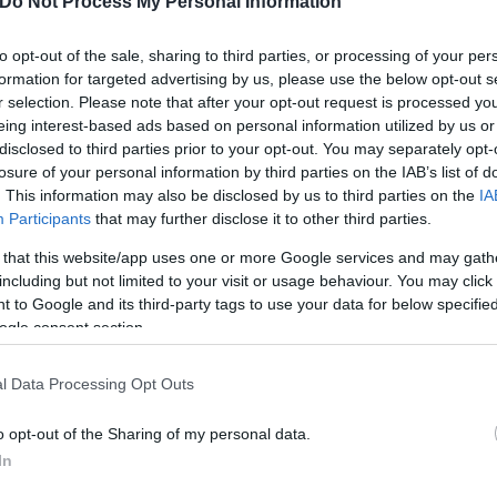
Do Not Process My Personal Information
to opt-out of the sale, sharing to third parties, or processing of your per
formation for targeted advertising by us, please use the below opt-out s
 θερμοκρασία θα κυμανθεί από 16 έως 27 και τοπικά
r selection. Please note that after your opt-out request is processed y
η τιμή θα είναι 2 με 3 βαθμούς χαμηλότερη. Οι άνε
eing interest-based ads based on personal information utilized by us or
disclosed to third parties prior to your opt-out. You may separately opt-
ρ.
losure of your personal information by third parties on the IAB’s list of
. This information may also be disclosed by us to third parties on the
IA
Participants
that may further disclose it to other third parties.
 that this website/app uses one or more Google services and may gath
including but not limited to your visit or usage behaviour. You may click 
 to Google and its third-party tags to use your data for below specifi
ogle consent section.
l Data Processing Opt Outs
o opt-out of the Sharing of my personal data.
In