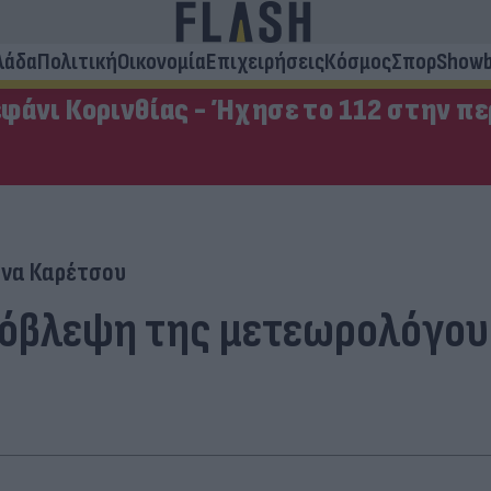
λάδα
Πολιτική
Οικονομία
Επιχειρήσεις
Κόσμος
Σπορ
Showb
φάνι Κορινθίας - Ήχησε το 112 στην π
ίνα Καρέτσου
ρόβλεψη της μετεωρολόγου τ