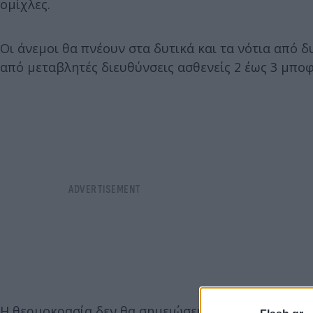
ομίχλες.
Οι άνεμοι θα πνέουν στα δυτικά και τα νότια από δ
από μεταβλητές διευθύνσεις ασθενείς 2 έως 3 μποφ
Η θερμοκρασία δεν θα σημειώσει αξιόλογη μεταβολή