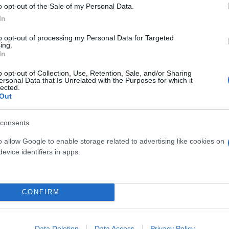
o opt-out of the Sale of my Personal Data.
In
to opt-out of processing my Personal Data for Targeted
ing.
In
o opt-out of Collection, Use, Retention, Sale, and/or Sharing
ersonal Data that Is Unrelated with the Purposes for which it
lected.
Out
consents
o allow Google to enable storage related to advertising like cookies on
evice identifiers in apps.
CONFIRM
Data Deletion
Data Access
Privacy Policy