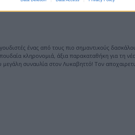
αγουδιστές ένας από τους πιο σημαντικούς δασκάλο
ουδαία κληρονομιά, άξια παρακαταθήκη για τη νέα 
υ μεγάλη συναυλία στον Λυκαβηττό! Τον αποχαιρετ