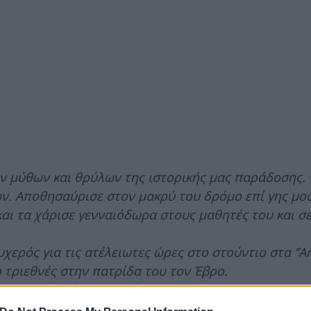
 μύθων και θρύλων της ιστορικής μας παράδοσης. 
. Αποθησαύρισε στον μακρύ του δρόμο επί γης μου
και τα χάρισε γενναιόδωρα στους μαθητές του και σ
υχερός για τις ατέλειωτες ώρες στο στούντιο στα ‘’Α
ο τριεθνές στην πατρίδα του τον Έβρο.
 με τη φωνή του παιδί κι εγγόνια.
πόδειγμα στη ζωή μου…»