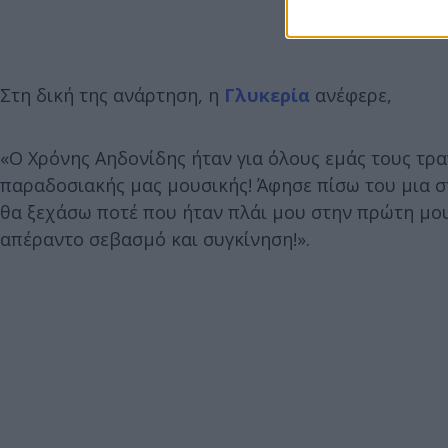
Στη δική της ανάρτηση, η
Γλυκερία
ανέφερε,
«Ο Χρόνης Αηδονίδης ήταν για όλους εμάς τους τρ
παραδοσιακής μας μουσικής! Άφησε πίσω του μια σπ
θα ξεχάσω ποτέ που ήταν πλάι μου στην πρώτη μο
απέραντο σεβασμό και συγκίνηση!».