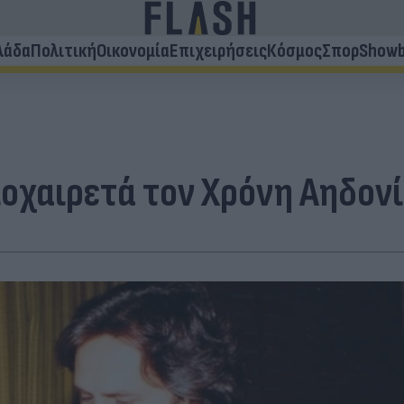
λάδα
Πολιτική
Οικονομία
Επιχειρήσεις
Κόσμος
Σπορ
Showb
ποχαιρετά τον Χρόνη Αηδον