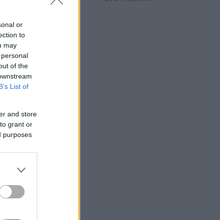
sonal or
ection to
ou may
 personal
out of the
 downstream
B’s List of
er and store
to grant or
ed purposes