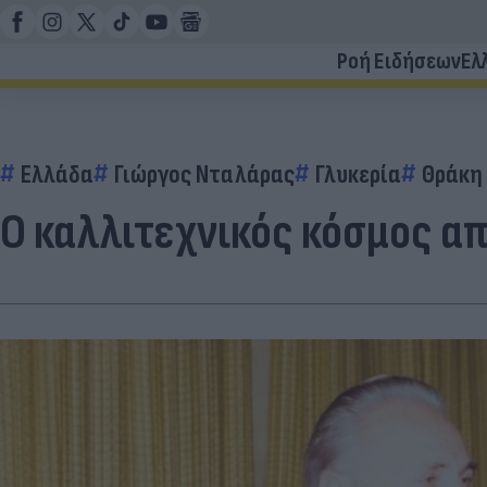
Ροή Ειδήσεων
Ελ
Ελλάδα
Γιώργος Νταλάρας
Γλυκερία
Θράκη
Ο καλλιτεχνικός κόσμος α