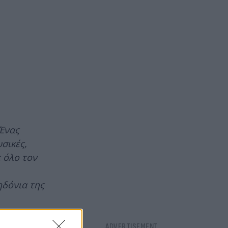
Ένας
σικές,
ε όλο τον
ηδόνια της