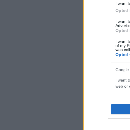
I want t
Opted 
I want 
Advertis
Opted 
I want t
of my P
was col
Opted 
Google 
I want t
web or d