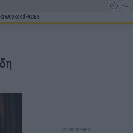
iz
Weekend
FACES
ίδη