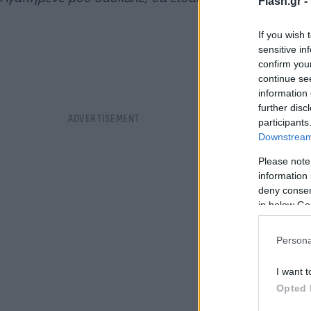
Flash.gr -
If you wish 
sensitive in
confirm you
continue se
information 
further disc
participants
Downstream 
Please note
information 
deny consent
in below Go
Persona
I want t
Opted 