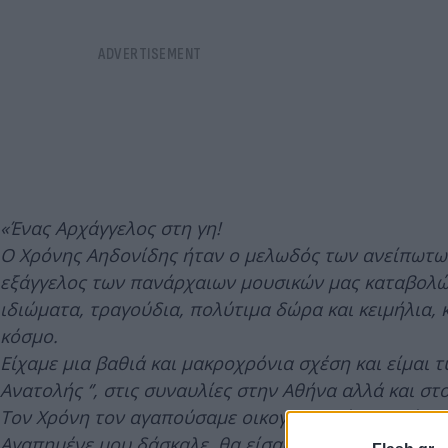
«Ένας Αρχάγγελος στη γη!
Ο Χρόνης Αηδονίδης ήταν ο μελωδός των ανείπωτων
εξάγγελος των πανάρχαιων μουσικών μας καταβολών
ιδιώματα, τραγούδια, πολύτιμα δώρα και κειμήλια, 
κόσμο.
Είχαμε μια βαθιά και μακροχρόνια σχέση και είμαι τ
Ανατολής ‘’, στις συναυλίες στην Αθήνα αλλά και στ
Τον Χρόνη τον αγαπούσαμε οικογενειακά. Νανούρισε
Αγαπημένε μου δάσκαλε, θα είσαι πάντα φωτεινό υ