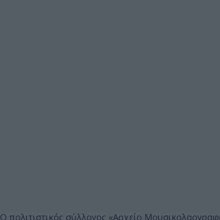
Ο πολιτιστικός σύλλογος «Αρχείο Μουσικολαογρα