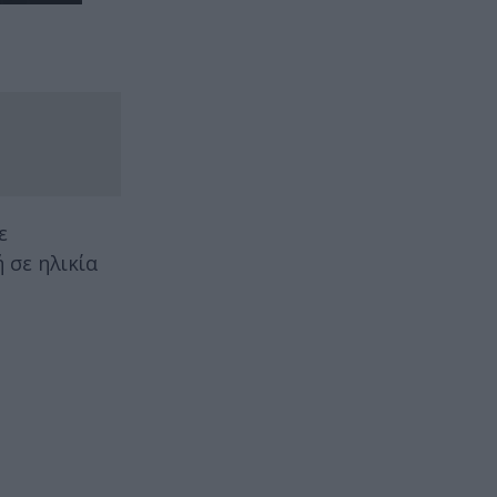
ε
 σε ηλικία