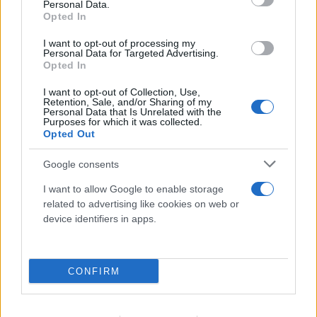
Personal Data.
Opted In
I want to opt-out of processing my
Personal Data for Targeted Advertising.
Opted In
I want to opt-out of Collection, Use,
Η χαμηλή στάθμη του Δούναβη στη
Retention, Sale, and/or Sharing of my
Personal Data that Is Unrelated with the
Purposes for which it was collected.
Βουλγαρία αποκάλυψε τη γέφυρα του
Opted Out
Μεγάλου Κωνσταντίνου
Google consents
06.08.2026
I want to allow Google to enable storage
related to advertising like cookies on web or
device identifiers in apps.
CONFIRM