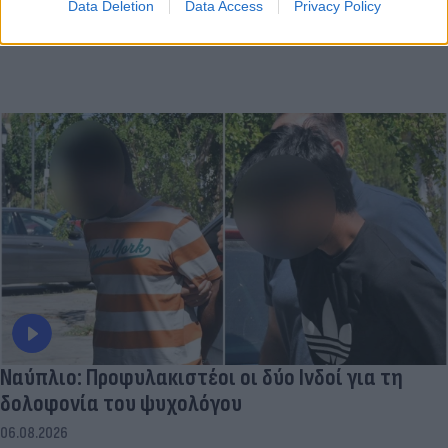
Data Deletion
Data Access
Privacy Policy
Ναύπλιο: Προφυλακιστέοι οι δύο Ινδοί για τη
δολοφονία του ψυχολόγου
06.08.2026