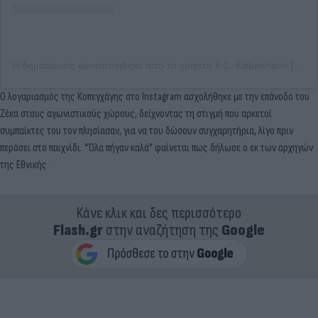
Η δημοσίευση κοινοποιήθηκε από το χρήστη F.C. København (@fc_kobenhavn)
Ο λογαριασμός της Κοπεγχάγης στο Instagram ασχολήθηκε με την επάνοδο του
Ζέκα στους αγωνιστικούς χώρους, δείχνοντας τη στιγμή που αρκετοί
συμπαίκτες του τον πλησίασαν, για να του δώσουν συγχαρητήρια, λίγο πριν
περάσει στο παιχνίδι. “Όλα πήγαν καλά” φαίνεται πως δήλωσε ο εκ των αρχηγών
της Εθνικής.
Κάνε κλικ και δες περισσότερο
Flash.gr
στην αναζήτηση της
Google