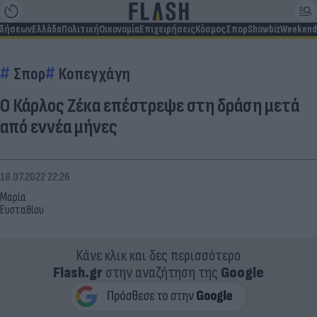
ιδήσεων
Ελλάδα
Πολιτική
Οικονομία
Επιχειρήσεις
Κόσμος
Σπορ
Showbiz
Weekend
Σπορ
Κοπεγχάγη
Ο Κάρλος Ζέκα επέστρεψε στη δράση μετά
από εννέα μήνες
18.07.2022 22:26
Μαρία
Ευσταθίου
Κάνε κλικ και δες περισσότερο
Flash.gr
στην αναζήτηση της
Google