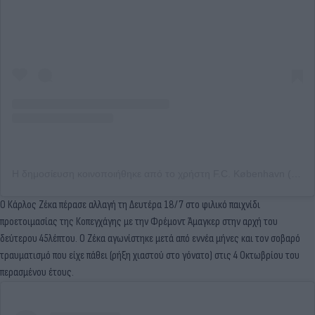
Η δημοσίευση κοινοποιήθηκε από το χρήστη F.C. København (@fc_kobenhavn)
Ο Κάρλος Ζέκα πέρασε αλλαγή τη Δευτέρα 18/7 στο φιλικό παιχνίδι
προετοιμασίας της Κοπεγχάγης με την Φρέμοντ Άμαγκερ στην αρχή του
δεύτερου 45λέπτου. Ο Ζέκα αγωνίστηκε μετά από εννέα μήνες και τον σοβαρό
τραυματισμό που είχε πάθει (ρήξη χιαστού στο γόνατο) στις 4 Οκτωβρίου του
περασμένου έτους.