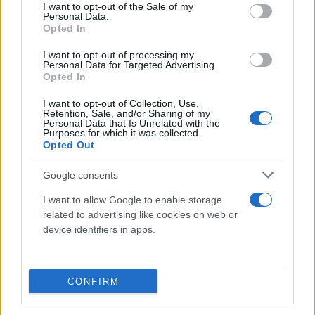
consent section.
I want to opt-out of the Sale of my
Personal Data.
Opted In
I want to opt-out of processing my
Personal Data for Targeted Advertising.
Opted In
I want to opt-out of Collection, Use,
Retention, Sale, and/or Sharing of my
Personal Data that Is Unrelated with the
Purposes for which it was collected.
Opted Out
Τι ισχύει για τον Κασσελάκη
Google consents
Πάντως, ο Στέφανος Κασσελάκης εάν το επιθυμεί
I want to allow Google to enable storage
μπορεί να εξαγοράσει την στρατιωτική θητεία με
related to advertising like cookies on web or
ένα ποσό κοντά στα 800 ευρώ για κάθε μήνα που
device identifiers in apps.
θα έπρεπε να υπηρετήσει την Ελλάδα, μιας και
ζούσε 11 συναπτά έτη στο εξωτερικό.
CONFIRM
Δείτε το σχετικό ρεπορτάζ: