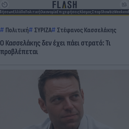
ιδήσεων
Ελλάδα
Πολιτική
Οικονομία
Επιχειρήσεις
Κόσμος
Σπορ
Showbiz
Weekend
Πολιτική
ΣΥΡΙΖΑ
Στέφανος Κασσελάκης
Ο Κασσελάκης δεν έχει πάει στρατό: Τι
προβλέπεται