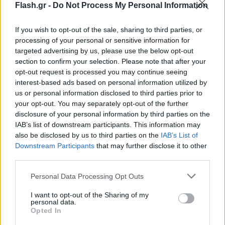
Flash.gr -
Do Not Process My Personal Information
If you wish to opt-out of the sale, sharing to third parties, or
processing of your personal or sensitive information for
targeted advertising by us, please use the below opt-out
section to confirm your selection. Please note that after your
opt-out request is processed you may continue seeing
interest-based ads based on personal information utilized by
us or personal information disclosed to third parties prior to
your opt-out. You may separately opt-out of the further
disclosure of your personal information by third parties on the
IAB’s list of downstream participants. This information may
also be disclosed by us to third parties on the
IAB’s List of
Downstream Participants
that may further disclose it to other
third parties.
Please note that this website/app uses one or more Google
Personal Data Processing Opt Outs
services and may gather and store information including but
not limited to your visit or usage behaviour. You may click to
I want to opt-out of the Sharing of my
personal data.
grant or deny consent to Google and its third-party tags to
Opted In
use your data for below specified purposes in below Google