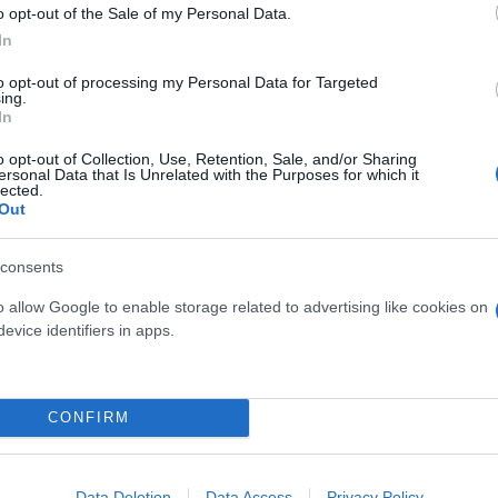
o opt-out of the Sale of my Personal Data.
In
 να διεκδικήσουμε την επαναλειτουργία της καθημε
Ζητάμε από τον βασικό μέτοχο και την ηγεσία του Σ
to opt-out of processing my Personal Data for Targeted
ing.
ρικοπούν οι μισθοί μας και να μην πειραχθεί κανέ
In
ούλευσης η γραπτή δέσμη των αντιπροτάσεων που έχ
o opt-out of Collection, Use, Retention, Sale, and/or Sharing
πος των δημοσιογράφων της «Αυγής».
ersonal Data that Is Unrelated with the Purposes for which it
lected.
Out
 εργαζομένων «να λειτουργήσει το ηλεκτρονικό φύ
consents
o allow Google to enable storage related to advertising like cookies on
evice identifiers in apps.
 των διοικητικών της εφημερίδας, τόνισε ότι «ο ΣΥ
 οποία έχει καταδικάσει τους δικούς του εργαζόμεν
CONFIRM
Data Deletion
Data Access
Privacy Policy