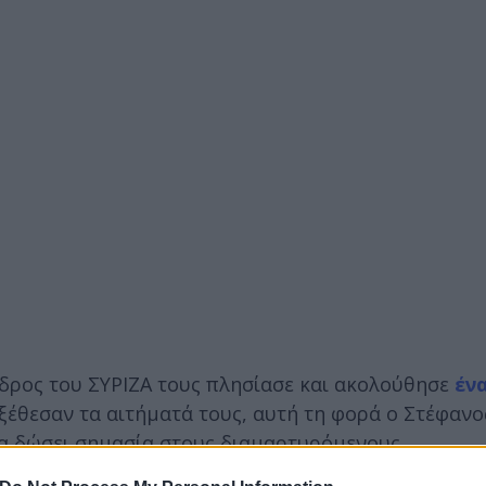
δρος του ΣΥΡΙΖΑ τους πλησίασε και ακολούθησε
έν
ξέθεσαν τα αιτήματά τους, αυτή τη φορά ο Στέφανο
να δώσει σημασία στους διαμαρτυρόμενους.