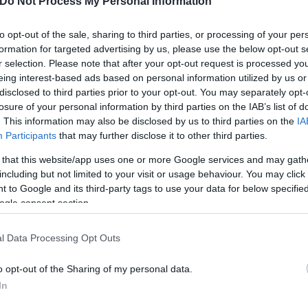
Do Not Process My Personal Information
κε ο πρόεδρος του ΣΥΡΙΖΑ, οι εργαζόμενοι φώναζαν
ουμε τελεία!», με τον Στέφανο Κασσελάκη να μην ρίχ
to opt-out of the sale, sharing to third parties, or processing of your per
formation for targeted advertising by us, please use the below opt-out s
 απρόοπτα.
r selection. Please note that after your opt-out request is processed y
eing interest-based ads based on personal information utilized by us or
disclosed to third parties prior to your opt-out. You may separately opt-
losure of your personal information by third parties on the IAB’s list of
. This information may also be disclosed by us to third parties on the
IA
Participants
that may further disclose it to other third parties.
 that this website/app uses one or more Google services and may gath
including but not limited to your visit or usage behaviour. You may click 
 to Google and its third-party tags to use your data for below specifi
ogle consent section.
l Data Processing Opt Outs
o opt-out of the Sharing of my personal data.
In
 θα πληρωθούμε»