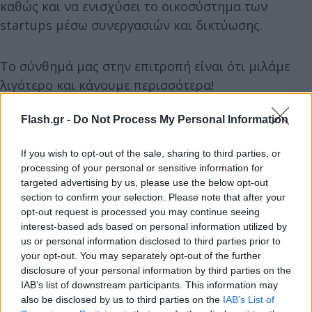
καθώς και να ενισχύσει το οικοσύστημα των
startups μέσω συνεργασιών και δικτύωσης.
Το σύνθημά μας στην επιτροπή είναι ότι μιλάμε
λιγότερο και κάνουμε περισσότερα!
Flash.gr -
Do Not Process My Personal Information
Το 2018 η επιτροπή μας εκπόνησε μια μελέτη με
περισσότερες από 70 προτάσεις προς το Ελληνικό
If you wish to opt-out of the sale, sharing to third parties, or
Δημόσιο για τη μετατροπή της Ελλάδας σε
processing of your personal or sensitive information for
παγκόσμιο κόμβο για την προσέλκυση
targeted advertising by us, please use the below opt-out
section to confirm your selection. Please note that after your
τεχνολογικών εταιρειών.
opt-out request is processed you may continue seeing
interest-based ads based on personal information utilized by
Ορισμένες από αυτές τις προτάσεις έχουν ήδη
us or personal information disclosed to third parties prior to
your opt-out. You may separately opt-out of the further
εγκριθεί και έχουν βοηθήσει σημαντικά το
disclosure of your personal information by third parties on the
οικοσύστημα. Μερικά παραδείγματα:
IAB’s list of downstream participants. This information may
also be disclosed by us to third parties on the
IAB’s List of