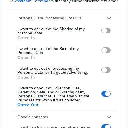
Downstream Participants
that may further disclose it to other
• Φορολογικές ρυθμίσεις για τα stock options με
third parties.
στόχο να παρακινηθούν οι επενδυτές και να
Please note that this website/app uses one or more Google
ασχοληθούν με την εργασία τους με πιο
Personal Data Processing Opt Outs
services and may gather and store information including but
παραγωγικό τρόπο
not limited to your visit or usage behaviour. You may click to
I want to opt-out of the Sharing of my
personal data.
grant or deny consent to Google and its third-party tags to
Opted In
use your data for below specified purposes in below Google
• Κίνητρα σε όσους επενδύουν σε startups για
consent section.
I want to opt-out of the Sale of my
φορολογική έκπτωση 50%
Personal Data.
Opted In
• Εκπτώσεις 200% για τα έξοδα έρευνας και
I want to opt-out of processing my
Personal Data for Targeted Advertising.
ανάπτυξης (έναντι 130%).
Opted In
I want to opt-out of Collection, Use,
• Εξωτερικοί ελεγκτές κατά την αξιολόγηση των
Retention, Sale, and/or Sharing of my
Personal Data that Is Unrelated with the
χρηματοδοτήσεων στην έρευνας και τεχνολογία
Purposes for which it was collected.
Opted Out
έναντι αργών γραφειοκρατικών διαδικασιών.
Google consents
• Βελτίωση του πλαισίου 2ης ευκαιρίας για νέους
I want to allow Google to enable storage