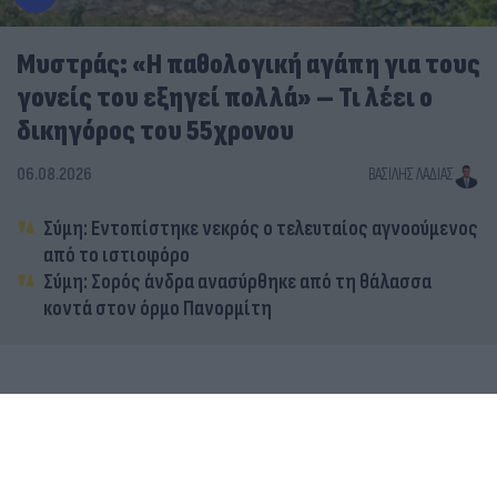
Μυστράς: «Η παθολογική αγάπη για τους
γονείς του εξηγεί πολλά» – Τι λέει ο
δικηγόρος του 55χρονου
06.08.2026
ΒΑΣΊΛΗΣ ΛΑΔΙΆΣ
Σύμη: Εντοπίστηκε νεκρός ο τελευταίος αγνοούμενος
από το ιστιοφόρο
Σύμη: Σορός άνδρα ανασύρθηκε από τη θάλασσα
κοντά στον όρμο Πανορμίτη