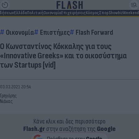
ιδήσεων
Ελλάδα
Πολιτική
Οικονομία
Επιχειρήσεις
Κόσμος
Σπορ
Showbiz
Weekend
Οικονομία
Επιστήμες
Flash Forward
Ο Κωνσταντίνος Κόκκαλης για τους
«Innovative Greeks» και το οικοσύστημα
των Startups [vid]
03.03.2021 20:54
Γρηγόρης
Νιάκας
Κάνε κλικ και δες περισσότερο
Flash.gr
στην αναζήτηση της
Google