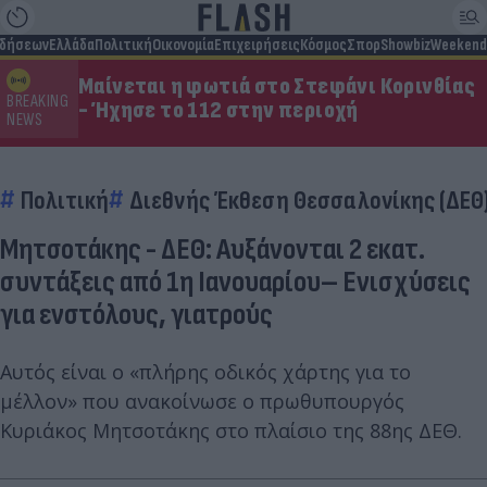
ιδήσεων
Ελλάδα
Πολιτική
Οικονομία
Επιχειρήσεις
Κόσμος
Σπορ
Showbiz
Weekend
Μαίνεται η φωτιά στο Στεφάνι Κορινθίας
BREAKING
- Ήχησε το 112 στην περιοχή
NEWS
Πολιτική
Διεθνής Έκθεση Θεσσαλονίκης (ΔΕΘ
Μητσοτάκης - ΔΕΘ: Αυξάνονται 2 εκατ.
συντάξεις από 1η Ιανουαρίου– Ενισχύσεις
για ενστόλους, γιατρούς
Αυτός είναι ο «πλήρης οδικός χάρτης για το
μέλλον» που ανακοίνωσε ο πρωθυπουργός
Κυριάκος Μητσοτάκης στο πλαίσιο της 88ης ΔΕΘ.