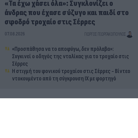
«Τα έχω χάσει όλα»: Συγκλονίζει ο
άνδρας που έχασε σύζυγο και παιδί στο
σφοδρό τροχαίο στις Σέρρες
07.08.2026
ΓΙΏΡΓΟΣ ΓΕΩΡΓΑΚΌΠΟΥΛΟΣ
«Προσπάθησα να το αποφύγω, δεν πρόλαβα»:
Συγκινεί ο οδηγός της νταλίκας για το τροχαίο στις
Σέρρες
Η στιγμή του φονικού τροχαίου στις Σέρρες - Βίντεο
ντοκουμέντο από τη σύγκρουση ΙΧ με φορτηγό