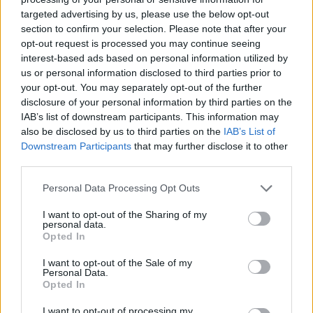
2019 έχουν δημιουργηθεί 500.000 νέες θέσεις
targeted advertising by us, please use the below opt-out
section to confirm your selection. Please note that after your
εργασίας.
opt-out request is processed you may continue seeing
interest-based ads based on personal information utilized by
«Πέρσι υποσχέθηκα ένα διαφανές σύστημα για την
us or personal information disclosed to third parties prior to
your opt-out. You may separately opt-out of the further
επιλογή στο Δημόσιο. Έγινε πράξη από τη δική μας
disclosure of your personal information by third parties on the
κυβέρνηση», είπε ο πρωθυπουργός.
IAB’s list of downstream participants. This information may
also be disclosed by us to third parties on the
IAB’s List of
Downstream Participants
that may further disclose it to other
Και αναφερόμενος στα μέτρα φορολογικής
third parties.
δικαιοσύνης είπε ότι «το κάναμε παρά το πολιτικό
Please note that this website/app uses one or more Google
κόστος. Το κάναμε γιατί ήταν το σωστό».
Personal Data Processing Opt Outs
services and may gather and store information including but
not limited to your visit or usage behaviour. You may click to
I want to opt-out of the Sharing of my
personal data.
«Στόχος μας η αύξηση του διαθέσιμου
grant or deny consent to Google and its third-party tags to
Opted In
use your data for below specified purposes in below Google
εισοδήματος και της απασχόλησης»
consent section.
I want to opt-out of the Sale of my
Personal Data.
Παράλληλα σημείωσε: «Κάναμε τομές, όπως τα μη
Opted In
κρατικά πανεπιστήμια και η επιστολική ψήφος.
I want to opt-out of processing my