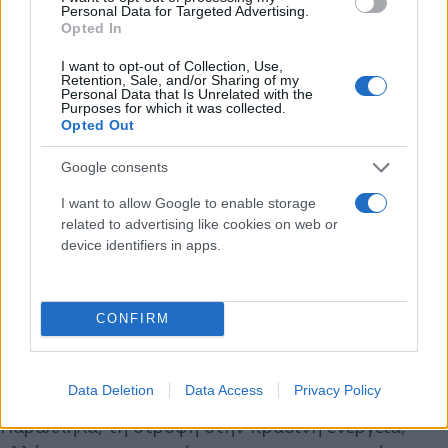
Personal Data for Targeted Advertising.
Μετασχηματίστηκε ο δικαστικός χάρτης.
Opted In
Υλοποιήσαμε την ψηφιακή κάρτα εργασίας.
Αυξήθηκαν οι δηλωμένες υπερωρίες
I want to opt-out of Collection, Use,
Retention, Sale, and/or Sharing of my
προστατεύοντας του εργαζόμενους από τις
Personal Data that Is Unrelated with the
Purposes for which it was collected.
αυθαιρεσίες των εργοδοτών. Η άμυνα απέναντι
Opted Out
στην κλιματική κρίση απαιτεί τη συστράτευση
Google consents
όλων. Όποτε χρειάστηκε δεν διστάσαμε να
φορολογήσουμε τα υπερκέρδη για να θωρακίσουμε
I want to allow Google to enable storage
related to advertising like cookies on web or
τους πολίτες από την ακρίβεια».
device identifiers in apps.
Ως προτεραιότητα της κυβέρνησης, ο
πρωθυπουργός περιέγραψε την αύξηση του
CONFIRM
διαθέσιμου εισοδήματος των πολιτών και την
αύξηση της απασχόλησης, καθώς και την ενίσχυση
Data Deletion
Data Access
Privacy Policy
της εξωστρέφειας των ελληνικών επιχειρήσεων.
Παράλληλα, τη στροφή στην πράσινη ενέργεια,