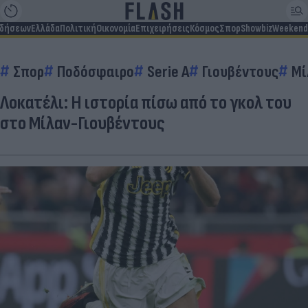
ιδήσεων
Ελλάδα
Πολιτική
Οικονομία
Επιχειρήσεις
Κόσμος
Σπορ
Showbiz
Weekend
Σπορ
Ποδόσφαιρο
Serie A
Γιουβέντους
Μί
Λοκατέλι: Η ιστορία πίσω από το γκολ του
στο Μίλαν-Γιουβέντους