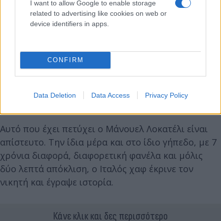
I want to allow Google to enable storage
related to advertising like cookies on web or
device identifiers in apps.
CONFIRM
Data Deletion
Data Access
Privacy Policy
Αυτό που έχει πετύχει ο Μάνουελ Λοκατέλι είναι
απίστευτο. Την ίδια μέρα και στο ίδιο γήπεδο, με 7
χρόνια διαφορά, διαφορετική φανέλα και μόλις
δύο λεπτά απόκλιση, ο Ιταλός χαφ έκρινε τον
νικητή και έγραψε ιστορία.
Κάνε κλικ και δες περισσότερο