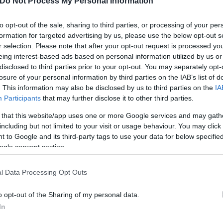
Do Not Process My Personal Information
στις Doncaster, Brighton, QPR, Sunderland και Lut
ΙΑΚΟ ήταν η Gençlerbirliği στην Τουρκία.
to opt-out of the sale, sharing to third parties, or processing of your per
formation for targeted advertising by us, please use the below opt-out s
r selection. Please note that after your opt-out request is processed y
Championship, 44 συμμετοχές με 6 γκολ και 14 ασίσ
eing interest-based ads based on personal information utilized by us or
ο EFL Cup, 18 συμμετοχές με ένα γκολ και μία ασίστ
disclosed to third parties prior to your opt-out. You may separately opt-
losure of your personal information by third parties on the IAB’s list of
αι ένα γκολ στα Championship Play Offs, 5 συμμετο
. This information may also be disclosed by us to third parties on the
IA
την Premier League 2 και 23 συμμετοχές με ένα γκο
Participants
that may further disclose it to other third parties.
 that this website/app uses one or more Google services and may gath
including but not limited to your visit or usage behaviour. You may click 
ερο
Flash.gr
στην αναζήτηση της
Google
 to Google and its third-party tags to use your data for below specifi
ogle consent section.
l Data Processing Opt Outs
o opt-out of the Sharing of my personal data.
In