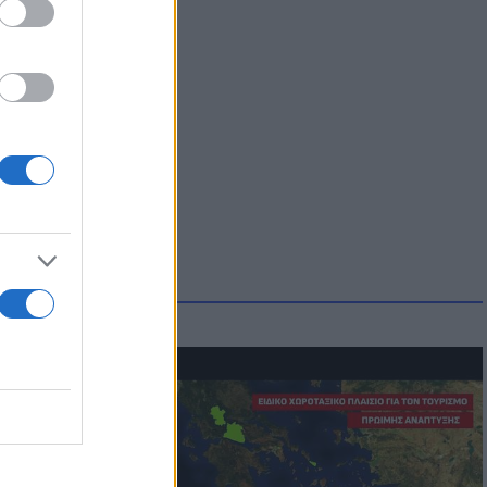
οικίδια! Οι
 στις