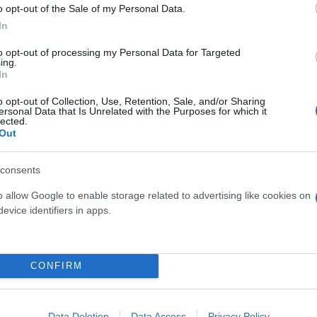
o opt-out of the Sale of my Personal Data.
In
to opt-out of processing my Personal Data for Targeted
ing.
In
o opt-out of Collection, Use, Retention, Sale, and/or Sharing
ersonal Data that Is Unrelated with the Purposes for which it
lected.
Out
consents
o allow Google to enable storage related to advertising like cookies on
evice identifiers in apps.
CONFIRM
δόξα, υπήρξε ένας
έπρεπε να δώσει μια
Και οι μαϊμούδες έχουν κατ
για τον γιο του
επιστήμονες ρίχνουν φως
Data Deletion
Data Access
Privacy Policy