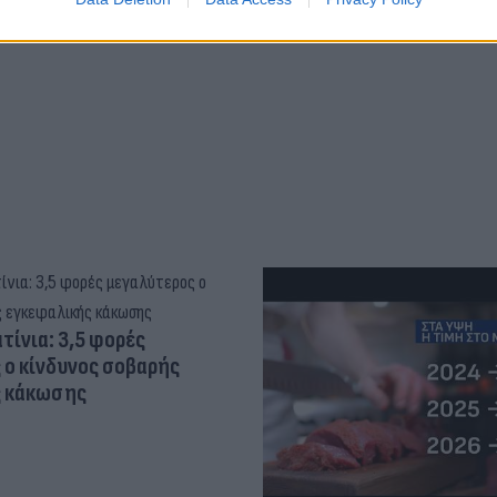
"φιλίες" μεταξύ διαφορε
τίνια: 3,5 φορές
 ο κίνδυνος σοβαρής
ς κάκωσης