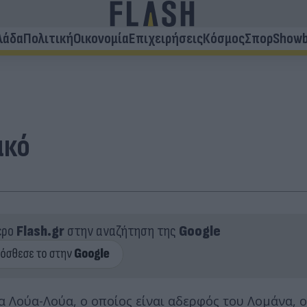
λάδα
Πολιτική
Οικονομία
Επιχειρήσεις
Κόσμος
Σπορ
Showb
ακό
ερο
Flash.gr
στην αναζήτηση της
Google
 Λούα-Λούα, ο οποίος είναι αδερφός του Λομάνα, ο