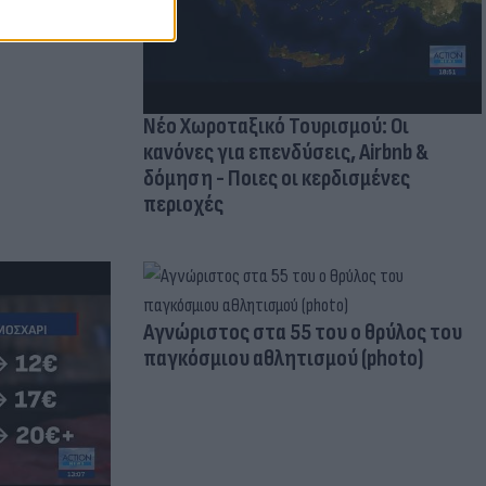
τικών ειδών
Νέο Χωροταξικό Τουρισμού: Οι
κανόνες για επενδύσεις, Airbnb &
δόμηση - Ποιες οι κερδισμένες
περιοχές
Aγνώριστος στα 55 του ο θρύλος του
παγκόσμιου αθλητισμού (photo)