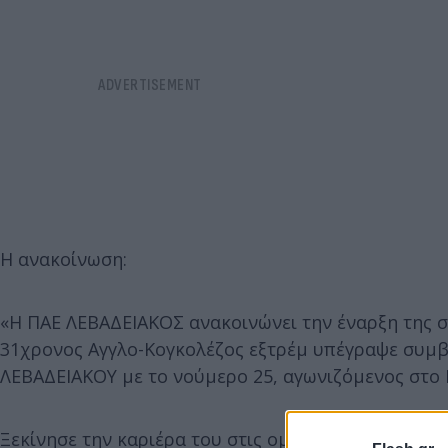
Η ανακοίνωση:
«Η ΠΑΕ ΛΕΒΑΔΕΙΑΚΟΣ ανακοινώνει την έναρξη της σ
31χρονος Αγγλο-Κογκολέζος εξτρέμ υπέγραψε συμβό
ΛΕΒΑΔΕΙΑΚΟΥ με το νούμερο 25, αγωνιζόμενος στο
Ξεκίνησε την καριέρα του στις ομάδες υποδομής της