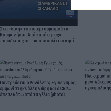
Στη «δίνη» του υπερτουρισμού τα
Κουφονήσια: Από «απάτητος»
παράδεισος σε... κοσμοπολίτικο νησί
Ηλεκτρικά πα
μεγαλύτερος
Παντρεύεται ο Ρονάλντο; Έγινε χαμός,
εγκεφαλική
εμφανίστηκε άλλη νύφη και ο CR7…
έπεσε κάτω από τα γέλια (photo)