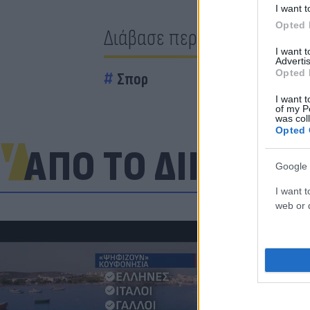
I want t
Opted 
Διάβασε περισσότερα
I want 
Advertis
Opted 
Σπορ
I want t
of my P
was col
Opted 
ΑΠΟ ΤΟ ΔΙΚΤΥΟ
Google 
I want t
web or d
Πριν από τη 
πατέρας που 
μεγάλη μάχη 