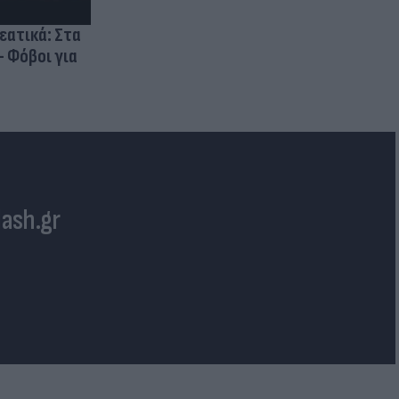
ρεατικά: Στα
- Φόβοι για
lash.gr