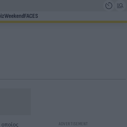
iz
Weekend
FACES
 οποίος