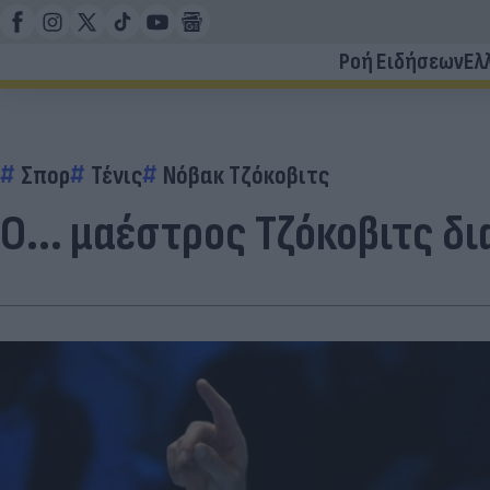
Ροή Ειδήσεων
Ελ
Σπορ
Τένις
Νόβακ Τζόκοβιτς
Ο... μαέστρος Τζόκοβιτς δι