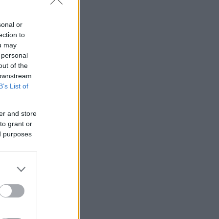
sonal or
ection to
ou may
 personal
out of the
 downstream
B’s List of
er and store
to grant or
ed purposes