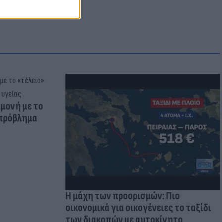
μμονή με το
 πρόβλημα
Η μάχη των προορισμών: Πιο
οικονομικά για οικογένειες το ταξίδι
των διακοπών με αυτοκίνητο