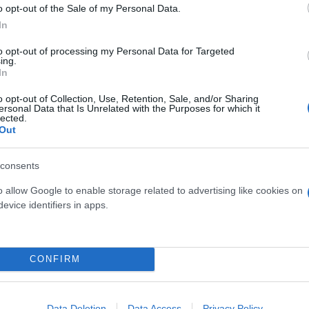
o opt-out of the Sale of my Personal Data.
In
to opt-out of processing my Personal Data for Targeted
ing.
In
o opt-out of Collection, Use, Retention, Sale, and/or Sharing
ersonal Data that Is Unrelated with the Purposes for which it
lected.
Out
αι ο εαυτός μου»
 τους περισσότερους ημιτελικούς σε Grand Slam
consents
 «Μου λείπει ένα χρυσό σε Ολυμπιακούς Αγώνες»
o allow Google to enable storage related to advertising like cookies on
evice identifiers in apps.
CONFIRM
ς
Data Deletion
Data Access
Privacy Policy