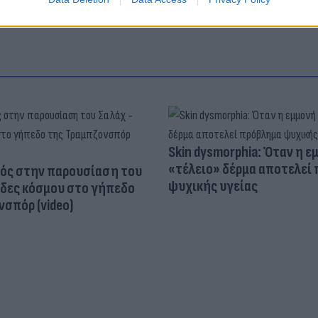
Skin dysmorphia: Όταν η ε
«τέλειο» δέρμα αποτελεί
ός στην παρουσίαση του
ψυχικής υγείας
άδες κόσμου στο γήπεδο
σπόρ (video)