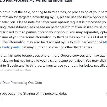
Do Not Process My Personal Information
to opt-out of the sale, sharing to third parties, or processing of your per
formation for targeted advertising by us, please use the below opt-out s
r selection. Please note that after your opt-out request is processed y
eing interest-based ads based on personal information utilized by us or
disclosed to third parties prior to your opt-out. You may separately opt-
losure of your personal information by third parties on the IAB’s list of
. This information may also be disclosed by us to third parties on the
IA
Participants
that may further disclose it to other third parties.
 that this website/app uses one or more Google services and may gath
including but not limited to your visit or usage behaviour. You may click 
 to Google and its third-party tags to use your data for below specifi
ogle consent section.
nistv)
l Data Processing Opt Outs
o opt-out of the Sharing of my personal data.
ερο
Flash.gr
στην αναζήτηση της
Google
In