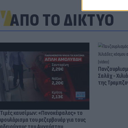
ΑΠΟ ΤΟ ΔΙΚΤΥΟ
Πανζουρλισμ
Σαλάχ - Χιλι
της Τραμπζον
Τιμές καυσίμων: «Πονοκέφαλος» το
φουλάρισμα του ρεζερβουάρ για τους
αδειούχους του Αυγούστου