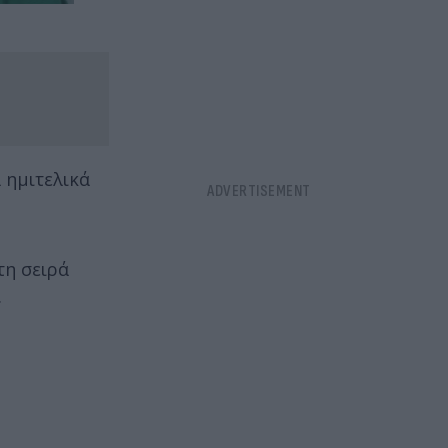
α ημιτελικά
τη σειρά
.