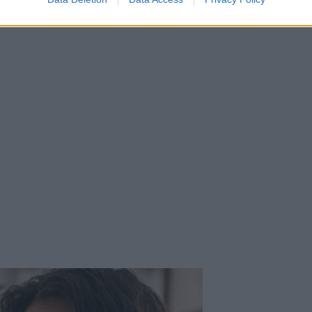
), αλλά και το μετά τα όσα δηλαδή ακολούθησαν με