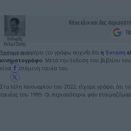
Κάνε κλικ και δες περισσότ
Θοδωρής
Καλιμτζάκης
Έχουμε αναφέρει (το γράφω συχνά) ότι
η
Ένταση
ε
11.10.2023 00:10
κινηματογράφο
. Μετά την έκδοση του βιβλίου του
είναι η επόμενη ταινία του.
Στα τέλη Ιανουαρίου του 2022, είχαμε γράψει ότι το
ταινίας του 1995. Οι περισσότεροι φαν ετοιμαζόμασ