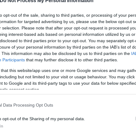
Do Not Process My Personal Information
to opt-out of the sale, sharing to third parties, or processing of your per
formation for targeted advertising by us, please use the below opt-out s
r selection. Please note that after your opt-out request is processed y
eing interest-based ads based on personal information utilized by us or
ent για το έργο
Ferrari
(αυτοβιογραφία του Enzo Fer
disclosed to third parties prior to your opt-out. You may separately opt-
losure of your personal information by third parties on the IAB’s list of
. This information may also be disclosed by us to third parties on the
IA
Participants
that may further disclose it to other third parties.
ο Heat 2 θα είναι η επόμενή του ταινία (δεν γνωρίζ
 that this website/app uses one or more Google services and may gath
ταφορά του μυθιστορήματος θα είναι η επόμενη δου
including but not limited to your visit or usage behaviour. You may click 
ε:
”
Ναι, η Meg Gardiner και εγώ γράψαμε το μυθ
 to Google and its third-party tags to use your data for below specifi
rari. Θα είναι η επόμενη ταινία που θα γυρίσω”.
ogle consent section.
l Data Processing Opt Outs
o opt-out of the Sharing of my personal data.
In