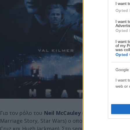
I want t
Opted 
I want 
Advertis
Opted 
I want t
of my P
was col
Opted 
Google 
I want t
web or d
Για τον ρόλο του
Neil McCauley
(του Robert De Nir
Marriage Story, Star Wars) o οποίος υποδύεται τον 
Cruz και Hugh Jackman). Στο sequel της Έντασης
(σ