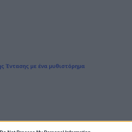
της Έντασης με ένα μυθιστόρημα