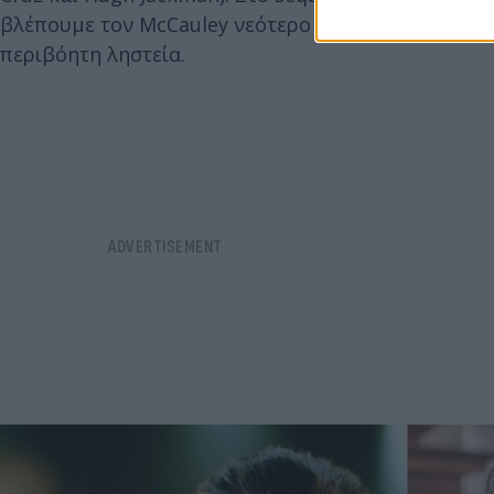
βλέπουμε τον McCauley νεότερο (το πριν – prequel
περιβόητη ληστεία.