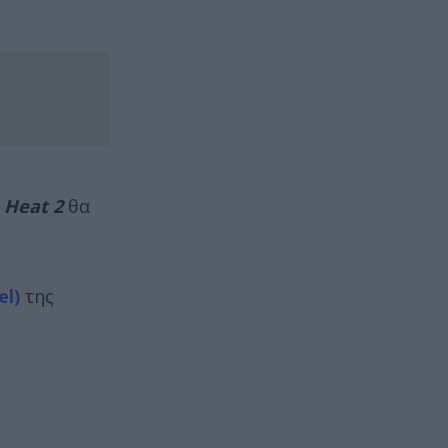
ο
Heat 2
θα
el)
της