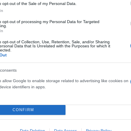
o opt-out of the Sale of my Personal Data.
In
to opt-out of processing my Personal Data for Targeted
ing.
In
o opt-out of Collection, Use, Retention, Sale, and/or Sharing
ersonal Data that Is Unrelated with the Purposes for which it
lected.
Out
consents
o allow Google to enable storage related to advertising like cookies on
evice identifiers in apps.
CONFIRM
o) ακούγεται το όνομα του Adam Driver (House of Gu
Enzo Ferrari στην ταινία Ferrari (πρωταγωνιστύν οι
ύμφωνα και με το βιβλίο – το οποίο αποτελεί αληθιν
Data Deletion
Data Access
Privacy Policy