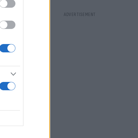
cci,
 Penelope
ή ιστορία)
θα