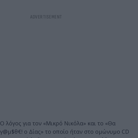
Ο λόγος για τον «Μικρό Νικόλα» και το «Θα
γ@μ$θ€! ο Δίας» το οποίο ήταν στο ομώνυμο CD