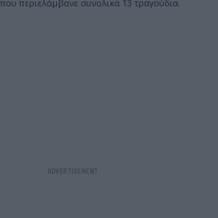
που περιελάμβανε συνολικά 13 τραγούδια.