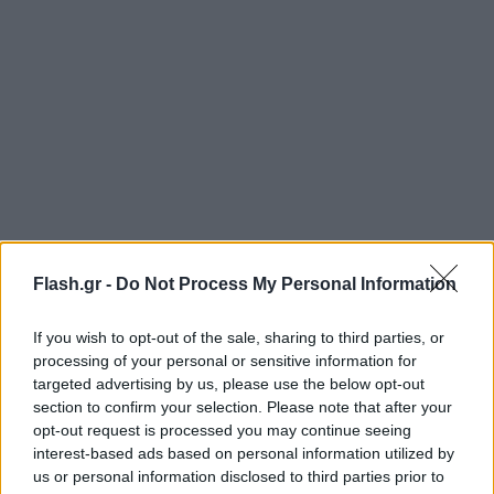
https://youtu.be/p5-kA3qYoE4
Flash.gr -
Do Not Process My Personal Information
Ο νεαρός από την Ζαχάρω αν και είχε κάποιες
If you wish to opt-out of the sale, sharing to third parties, or
processing of your personal or sensitive information for
συνεργασίες στο διάστημα που ακολούθησε, δεν
targeted advertising by us, please use the below opt-out
κατάφερε να συνέχισε με την ίδια επιτυχία, όμως
section to confirm your selection. Please note that after your
τώρα επιστρέφει αποφασισμένος και πιο
opt-out request is processed you may continue seeing
interest-based ads based on personal information utilized by
επιθετικός.
us or personal information disclosed to third parties prior to