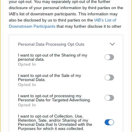
your opt-out. You may separately opt-out of the further
disclosure of your personal information by third parties on the
IAB’s list of downstream participants. This information may
also be disclosed by us to third parties on the
IAB’s List of
Downstream Participants
that may further disclose it to other
third parties.
Please note that this website/app uses one or more Google
Personal Data Processing Opt Outs
services and may gather and store information including but
not limited to your visit or usage behaviour. You may click to
I want to opt-out of the Sharing of my
personal data.
grant or deny consent to Google and its third-party tags to
Opted In
use your data for below specified purposes in below Google
consent section.
I want to opt-out of the Sale of my
Personal Data.
Opted In
I want to opt-out of processing my
Personal Data for Targeted Advertising.
Opted In
I want to opt-out of Collection, Use,
Retention, Sale, and/or Sharing of my
Personal Data that Is Unrelated with the
Purposes for which it was collected.