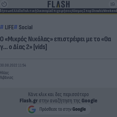
ιδήσεων
Ελλάδα
Πολιτική
Οικονομία
Επιχειρήσεις
Κόσμος
Σπορ
Showbiz
Weekend
LIFE
Social
Ο «Mικρός Νικόλας» επιστρέφει με το «Θα
γ... ο Δίας 2» [vids]
30.08.2022 11:54
Ηλίας
Λιβάνιος
Κάνε κλικ και δες περισσότερο
Flash.gr
στην αναζήτηση της
Google