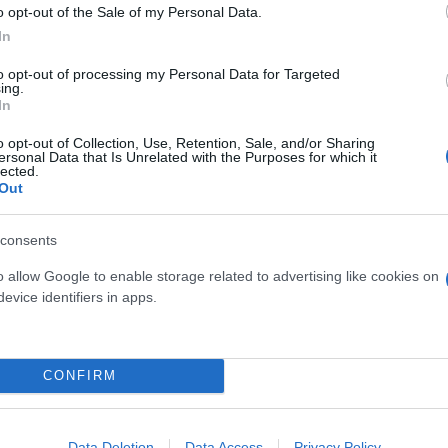
o opt-out of the Sale of my Personal Data.
" width="1024"]
Οδυσσέας Χριστοφόρου, Αναπληρω
In
οπονητής της Εθνικής Ομάδας Μπάσκετ[/caption]
to opt-out of processing my Personal Data for Targeted
ing.
ς, ανέφερε: «Σήμερα παρουσιάζουμε για πρώτη φορά 
In
αγωνίζεται η Εθνική, αγωνίζεται μία ολόκληρη χώρα
o opt-out of Collection, Use, Retention, Sale, and/or Sharing
ersonal Data that Is Unrelated with the Purposes for which it
κτή του ελληνικού αθλητισμού. Στόχος της καμπάνι
lected.
λληνες για την Εθνική Ομάδα, επισφραγίζοντας, πα
Out
consents
" width="1024"]
Γιάννης Ρόκκας, Chief Marketing Of
o allow Google to enable storage related to advertising like cookies on
evice identifiers in apps.
ς Μπάσκετ[/caption]
ρισης, κ. Βαγγέλης Λιόλιος, δήλωσε: «Όλα αυτά τα
CONFIRM
ισμού. Τώρα το αποδεικνύει και πιο έμπρακτα με τ
 και υπερήφανοι».
Data Deletion
Data Access
Privacy Policy