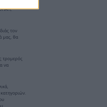
ΟΠΑΠ,
διάς τον
ά μας, θα
ας τρομερός
α να
ικά,
 κατηγοριών.
ου
υ.