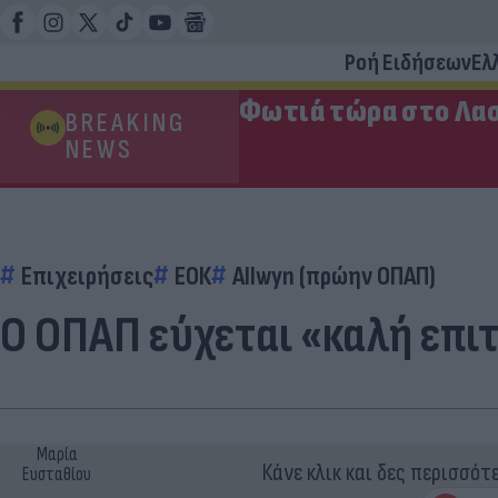
Ροή Ειδήσεων
Ελ
Φωτιά τώρα στο Λασ
BREAKING
NEWS
Επιχειρήσεις
ΕΟΚ
Allwyn (πρώην ΟΠΑΠ)
Ο ΟΠΑΠ εύχεται «καλή επι
Μαρία
Κάνε κλικ και δες περισσότ
Ευσταθίου