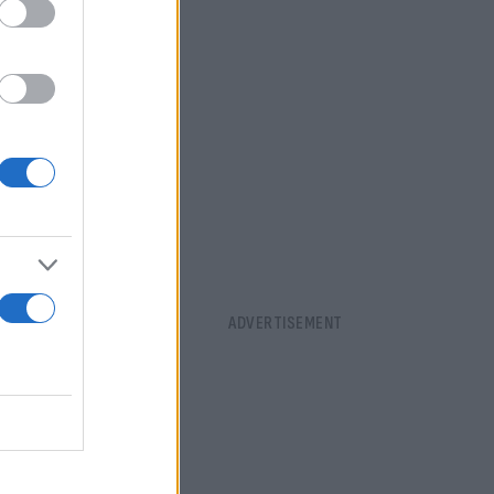
τής
τη νέα μας
». Γι’ αυτό
ας είναι να
ράλληλα, την
ficer ΟΠΑΠ,
 χρόνια ο
ην Εθνική