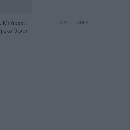
ν Μπάσκετ,
κή εκδήλωση