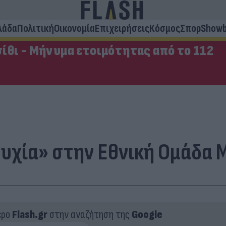
λάδα
Πολιτική
Οικονομία
Επιχειρήσεις
Κόσμος
Σπορ
Showb
ίθι - Μήνυμα ετοιμότητας από το 112
τυχία» στην Εθνική Ομάδα
ερο
Flash.gr
στην αναζήτηση της
Google