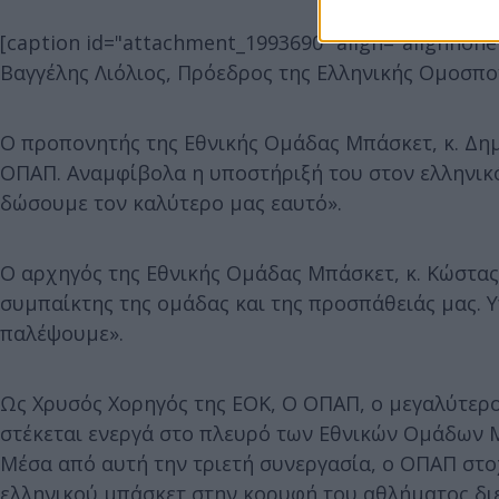
[caption id="attachment_1993690" align="alignnone
Βαγγέλης Λιόλιος, Πρόεδρος της Ελληνικής Ομοσπο
Ο προπονητής της Εθνικής Ομάδας Μπάσκετ, κ. Δημ
ΟΠΑΠ. Αναμφίβολα η υποστήριξή του στον ελληνικό 
δώσουμε τον καλύτερο μας εαυτό».
Ο αρχηγός της Εθνικής Ομάδας Μπάσκετ, κ. Κώστας
συμπαίκτης της ομάδας και της προσπάθειάς μας. Υ
παλέψουμε».
Ως Χρυσός Χορηγός της ΕΟΚ, Ο ΟΠΑΠ, ο μεγαλύτερο
στέκεται ενεργά στο πλευρό των Εθνικών Ομάδων 
Μέσα από αυτή την τριετή συνεργασία, ο ΟΠΑΠ στο
ελληνικού μπάσκετ στην κορυφή του αθλήματος διε