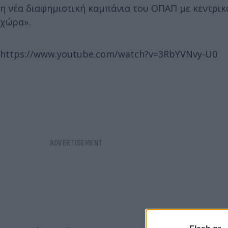
η νέα διαφημιστική καμπάνια του ΟΠΑΠ με κεντρικ
χώρα».
https://www.youtube.com/watch?v=3RbYVNvy-U0