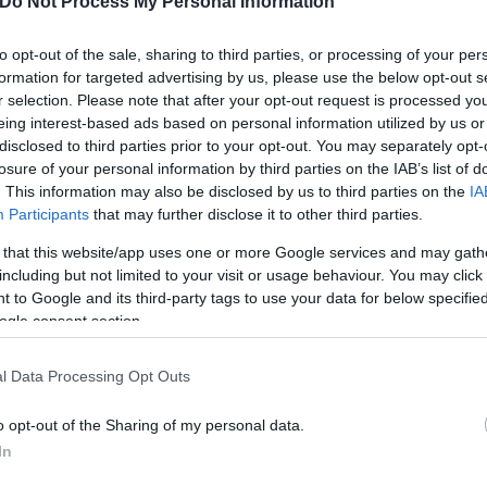
Do Not Process My Personal Information
τόνισε: «Είμαστε πολύ χαρούμενοι που ο ΟΠΑΠ συνδ
 των Εθνικών Ομάδων. Διαχρονικά, ο ΟΠΑΠ έχει δώ
to opt-out of the sale, sharing to third parties, or processing of your per
ζουμε ότι θα γραφτεί ιστορία ξανά. Το σίγουρο είναι
formation for targeted advertising by us, please use the below opt-out s
έχουν για να εκπροσωπήσουν την Ελλάδα. Θα ήθελα 
r selection. Please note that after your opt-out request is processed y
ργειά μας είναι μαζί τους!»
eing interest-based ads based on personal information utilized by us or
disclosed to third parties prior to your opt-out. You may separately opt-
losure of your personal information by third parties on the IAB’s list of
" width="751"]
Γιάννης Κάρας, Διευθύνων Σύμβουλο
. This information may also be disclosed by us to third parties on the
IA
Participants
that may further disclose it to other third parties.
 that this website/app uses one or more Google services and may gath
including but not limited to your visit or usage behaviour. You may click 
 Οδυσσέας Χριστοφόρου, υπογράμμισε: «Λίγο πριν
 to Google and its third-party tags to use your data for below specifi
ις φωνές μας, για να ευχηθούμε στην «επίσημη αγα
ogle consent section.
. Ο δρόμος για το Βερολίνο είναι δύσκολος, αλλά 
ας πάθος και ταλέντο. Στην οικογένεια του ΟΠΑΠ, ο
l Data Processing Opt Outs
με την Εθνική και ευχόμαστε ολόψυχα ό,τι καλύτερ
o opt-out of the Sharing of my personal data.
και σε όλη την αποστολή».
In