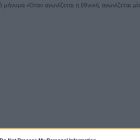
ό μήνυμα «Όταν αγωνίζεται η Εθνική, αγωνίζεται μ