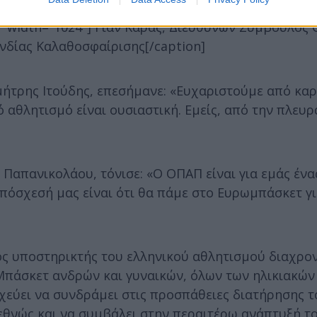
" width="1024"]
Γιαν Κάρας, Διευθύνων Σύμβουλος 
νδίας Καλαθοσφαίρισης[/caption]
ήτρης Ιτούδης, επεσήμανε: «Ευχαριστούμε από καρ
αθλητισμό είναι ουσιαστική. Εμείς, από την πλευρ
 Παπανικολάου, τόνισε: «Ο ΟΠΑΠ είναι για εμάς έν
πόσχεσή μας είναι ότι θα πάμε στο Ευρωμπάσκετ γι
ς υποστηρικτής του ελληνικού αθλητισμού διαχρον
Μπάσκετ ανδρών και γυναικών, όλων των ηλικιακών
χεύει να συνδράμει στις προσπάθειες διατήρησης τ
θνώς και να συμβάλει στην περαιτέρω ανάπτυξή το