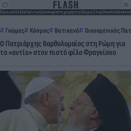
ιδήσεων
Ελλάδα
Πολιτική
Οικονομία
Επιχειρήσεις
Κόσμος
Σπορ
Showbiz
Weekend
Γνώμες
Κόσμος
Βατικανό
Οικουμενικός Πα
Ο Πατριάρχης Βαρθολομαίος στη Ρώμη για
το «αντίο» στον πιστό φίλο Φραγκίσκο