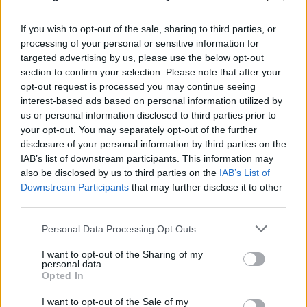
If you wish to opt-out of the sale, sharing to third parties, or
processing of your personal or sensitive information for
targeted advertising by us, please use the below opt-out
section to confirm your selection. Please note that after your
opt-out request is processed you may continue seeing
interest-based ads based on personal information utilized by
us or personal information disclosed to third parties prior to
your opt-out. You may separately opt-out of the further
disclosure of your personal information by third parties on the
IAB’s list of downstream participants. This information may
also be disclosed by us to third parties on the
IAB’s List of
Marfin: «Δεν υπάρχει ταυτοποίηση, ίδια εξέταση
Downstream Participants
that may further disclose it to other
third parties.
είχε γίνει και το 2022» λέει ο δικηγόρος της
46χρονης
Please note that this website/app uses one or more Google
Personal Data Processing Opt Outs
services and may gather and store information including but
08.08.2026
ΓΙΏΡΓΟΣ ΓΕΩΡΓΑΚΌΠΟΥΛΟΣ
not limited to your visit or usage behaviour. You may click to
I want to opt-out of the Sharing of my
personal data.
grant or deny consent to Google and its third-party tags to
Opted In
use your data for below specified purposes in below Google
consent section.
I want to opt-out of the Sale of my