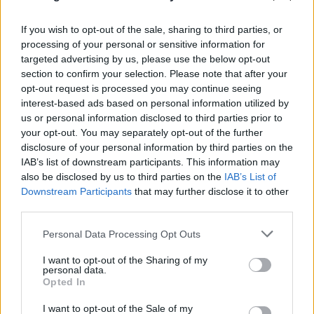
If you wish to opt-out of the sale, sharing to third parties, or
processing of your personal or sensitive information for
targeted advertising by us, please use the below opt-out
section to confirm your selection. Please note that after your
opt-out request is processed you may continue seeing
interest-based ads based on personal information utilized by
Το τέλος στελεχών του ΣΚΑΪ: Το χρονικό ενός
us or personal information disclosed to third parties prior to
your opt-out. You may separately opt-out of the further
προαναγγελθέντος «θανάτου» με σφραγίδα Γιάννη
disclosure of your personal information by third parties on the
Αλαφούζου
IAB’s list of downstream participants. This information may
also be disclosed by us to third parties on the
IAB’s List of
07.08.2026
ΧΡΊΣΛΑ ΓΕΩΡΓΑΚΟΠΟΎΛΟΥ
Downstream Participants
that may further disclose it to other
third parties.
Please note that this website/app uses one or more Google
Personal Data Processing Opt Outs
services and may gather and store information including but
not limited to your visit or usage behaviour. You may click to
I want to opt-out of the Sharing of my
personal data.
grant or deny consent to Google and its third-party tags to
Opted In
use your data for below specified purposes in below Google
consent section.
I want to opt-out of the Sale of my