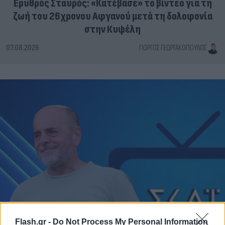
Ερυθρός Σταυρός: «Κατέβασε» το βίντεο για τη
ζωή του 26χρονου Αφγανού μετά τη δολοφονία
στην Κυψέλη
07.08.2026
ΓΙΏΡΓΟΣ ΓΕΩΡΓΑΚΌΠΟΥΛΟΣ
Flash.gr -
Do Not Process My Personal Information