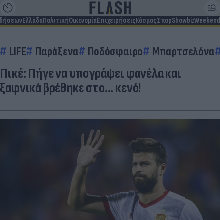
ιδήσεων
Ελλάδα
Πολιτική
Οικονομία
Επιχειρήσεις
Κόσμος
Σπορ
Showbiz
Weekend
LIFE
Παράξενα
Ποδόσφαιρο
Μπαρτσελόνα
Πικέ: Πήγε να υπογράψει φανέλα και
ξαφνικά βρέθηκε στο… κενό!