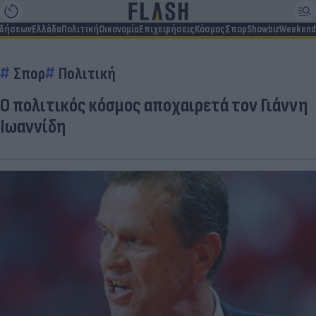
ιδήσεων
Ελλάδα
Πολιτική
Οικονομία
Επιχειρήσεις
Κόσμος
Σπορ
Showbiz
Weekend
Σπορ
Πολιτική
O πολιτικός κόσμος αποχαιρετά τον Γιάννη
Ιωαννίδη