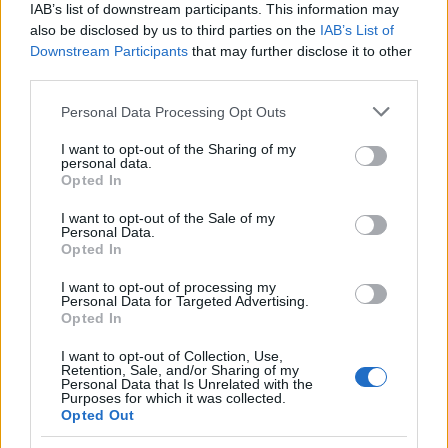
IAB’s list of downstream participants. This information may
Η εκπρόσωπος τύπου του ΣΥΡΙΖΑ-Προοδευτική
also be disclosed by us to third parties on the
IAB’s List of
Συμμαχία,
Δώρα Αυγέρη
δήλωσε ότι «ο Γιάννης
Downstream Participants
that may further disclose it to other
third parties.
Ιωαννίδης, μεγάλος μαχητής των γηπέδων, της
πολιτικής και της κοινωνικής ζωής, έχασε από τον
Please note that this website/app uses one or more Google
Personal Data Processing Opt Outs
σκληρότερο των αντιπάλων. Από παιδάκι στον Άρη,
services and may gather and store information including but
not limited to your visit or usage behaviour. You may click to
I want to opt-out of the Sharing of my
πρώτα παίκτης μετά προπονητής, συνέδεσε την
personal data.
grant or deny consent to Google and its third-party tags to
Opted In
παρουσία του με τον «αυτοκράτορα», όπως
use your data for below specified purposes in below Google
ονομάστηκε στα χρόνια του η αγαπημένη του
consent section.
I want to opt-out of the Sale of my
Personal Data.
ομάδα. Ακολούθησαν η Λάρισα, η Εθνική Ελλάδος, ο
Opted In
Ολυμπιακός, η ΑΕΚ. Παντού πρωταγωνιστής, όπως
I want to opt-out of processing my
αργότερα και στα έδρανα της Βουλής ή ως
Personal Data for Targeted Advertising.
υπουργός. Για όλους αυτούς τους αγώνες, στη
Opted In
μνήμη μας θα κρατάει πάντα τον τίτλο του νικητή,
I want to opt-out of Collection, Use,
ακόμη κι αν ο τελευταίος του αντίπαλος, ο
Retention, Sale, and/or Sharing of my
Personal Data that Is Unrelated with the
θάνατος, φαντάζει ανίκητος. Αντίο στον Γιάννη
Purposes for which it was collected.
Opted Out
Ιωαννίδη».