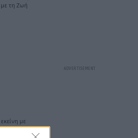
 με τη Ζωή
 εκείνη με
να, θα τον
ψη που θα