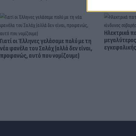
Ηλεκτρικά πα
μεγαλύτερος
Γιατί οι Έλληνες γελάσαμε πολύ με τη
εγκεφαλική
νέα φανέλα του Σαλάχ (αλλά δεν είναι,
προφανώς, αυτό που νομίζουμε)