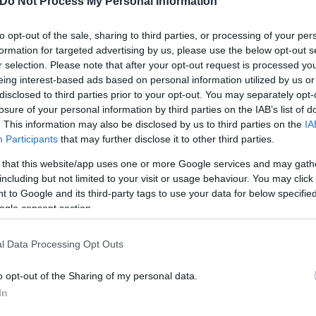
Do Not Process My Personal Information
to opt-out of the sale, sharing to third parties, or processing of your per
formation for targeted advertising by us, please use the below opt-out s
r selection. Please note that after your opt-out request is processed y
ερο
Flash.gr
στην αναζήτηση της
Google
eing interest-based ads based on personal information utilized by us or
disclosed to third parties prior to your opt-out. You may separately opt-
losure of your personal information by third parties on the IAB’s list of
. This information may also be disclosed by us to third parties on the
IA
Participants
that may further disclose it to other third parties.
 that this website/app uses one or more Google services and may gath
including but not limited to your visit or usage behaviour. You may click 
 to Google and its third-party tags to use your data for below specifi
ogle consent section.
l Data Processing Opt Outs
o opt-out of the Sharing of my personal data.
In