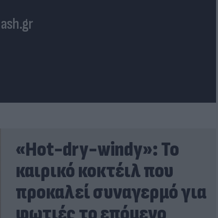
lash.gr
«Hot-dry-windy»: Το
καιρικό κοκτέιλ που
προκαλεί συναγερμό για
φωτιές το επόμενο