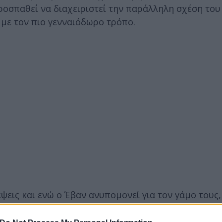
ροσπαθεί να διαχειριστεί την παράλληλη σχέση του
, με τον πιο γενναιόδωρο τρόπο.
ψεις και ενώ ο Έβαν ανυπομονεί για τον γάμο τους,
του Κοσμά να επισκευάσει τον χαλασμένο θερμοσίφω
ια του Νικόλα θα πυροδοτήσουν μια μεγάλη αποκάλυ