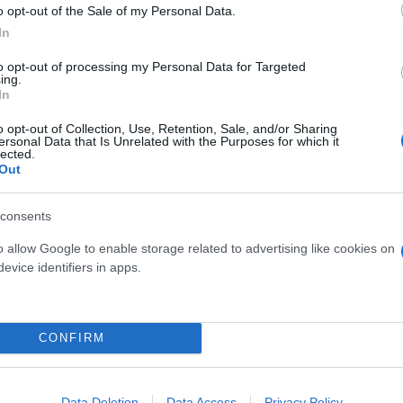
o opt-out of the Sale of my Personal Data.
In
to opt-out of processing my Personal Data for Targeted
ing.
In
o opt-out of Collection, Use, Retention, Sale, and/or Sharing
ersonal Data that Is Unrelated with the Purposes for which it
lected.
Out
τον θεό» - Η κυρία Μέσι
Και οι μαϊμούδες έχουν κατ
consents
 στο Instagram, την
επιστήμονες ρίχνουν φως
o allow Google to enable storage related to advertising like cookies on
ι η σύντροφος του
"φιλίες" μεταξύ διαφορε
evice identifiers in apps.
hoto)
CONFIRM
Data Deletion
Data Access
Privacy Policy