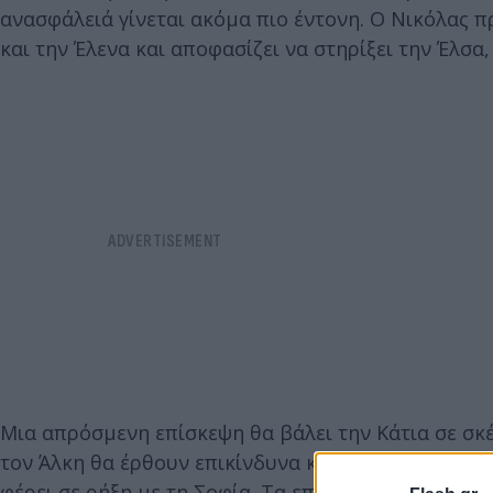
ανασφάλειά γίνεται ακόμα πιο έντονη. Ο Νικόλας π
και την Έλενα και αποφασίζει να στηρίξει την Έλσα
Μια απρόσμενη επίσκεψη θα βάλει την Κάτια σε σκέ
τον Άλκη θα έρθουν επικίνδυνα κοντά. Η επιμονή 
φέρει σε ρήξη με τη Σοφία. Τα επικείμενα γενέθλ