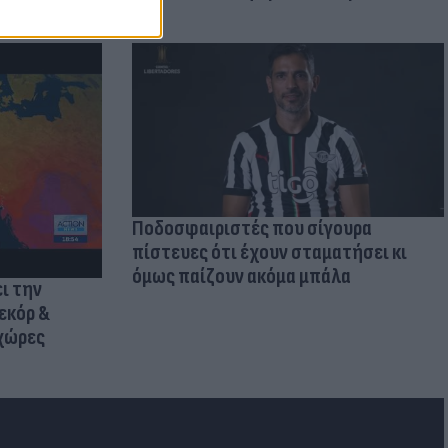
Ποδοσφαιριστές που σίγουρα
πίστευες ότι έχουν σταματήσει κι
όμως παίζουν ακόμα μπάλα
ι την
εκόρ &
 χώρες