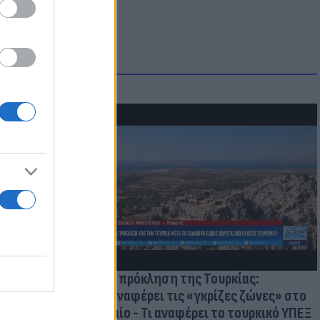
οικίδια! Οι
 στις
τικών ειδών
Νέα πρόκληση της Τουρκίας:
Επαναφέρει τις «γκρίζες ζώνες» στο
Αιγαίο - Τι αναφέρει το τουρκικό ΥΠΕΞ