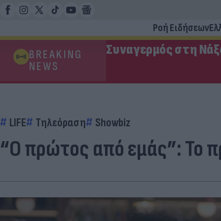
Ροή Ειδήσεων
Ελ
Συναγερμός στη Νάξ
BREAKING
NEWS
LIFE
Τηλεόραση
Showbiz
“Ο πρώτος από εμάς”: Το π