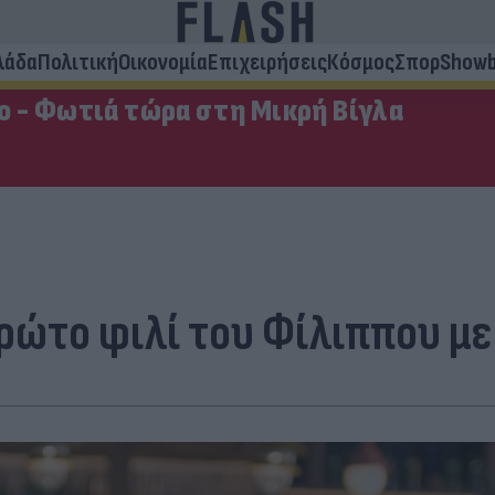
λάδα
Πολιτική
Οικονομία
Επιχειρήσεις
Κόσμος
Σπορ
Showb
ο - Φωτιά τώρα στη Μικρή Βίγλα
ρώτο φιλί του Φίλιππου με