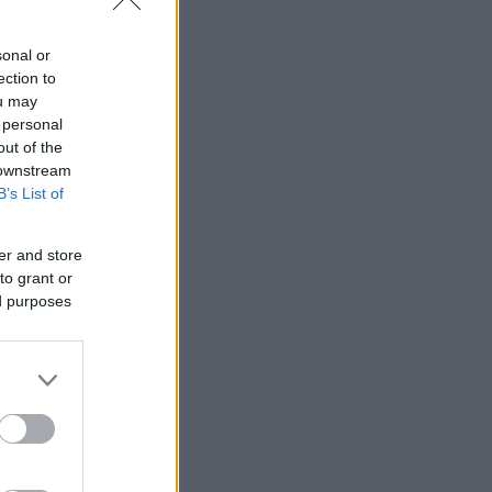
sonal or
ection to
ou may
 personal
out of the
 downstream
B’s List of
er and store
to grant or
ed purposes