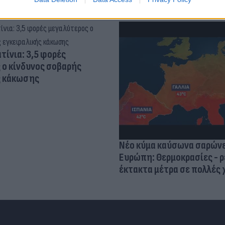
τίνια: 3,5 φορές
 ο κίνδυνος σοβαρής
ς κάκωσης
Νέο κύμα καύσωνα σαρώνε
Ευρώπη: Θερμοκρασίες - ρ
έκτακτα μέτρα σε πολλές