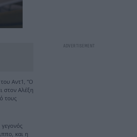
του Αντ1, “Ο
ι στον Αλέξη
ό τους
 γεγονός
ιππο, και η