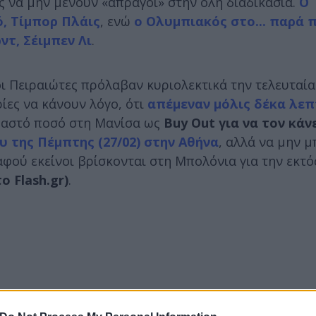
ας να μην μένουν «άπραγοι» στην όλη διαδικασία.
Ο
, Τίμπορ Πλάις
, ενώ
ο Ολυμπιακός στο... παρά 
ντ, Σέιμπεν Λι
.
οι Πειραιώτες πρόλαβαν κυριολεκτικά την τελευταία
ίες να κάνουν λόγο, ότι
απέμεναν μόλις δέκα λεπ
βαστό ποσό στη Μανίσα ως
Buy Out για να τον κάν
υ της Πέμπτης (27/02) στην Αθήνα
, αλλά να μην μ
αφού εκείνοι βρίσκονται στη Μπολόνια για την εκτό
ο Flash.gr)
.