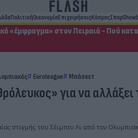
λάδα
Πολιτική
Οικονομία
Επιχειρήσεις
Κόσμος
Σπορ
Showb
κό «έμφραγμα» στον Πειραιά - Πού κατ
λυμπιακός
Euroleague
Μπάσκετ
θρόλευκος» για να αλλάξει
αίας στιγμής του Σέιμπεν Λι από τον Ολυμπια