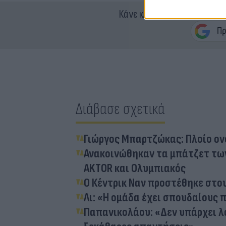
Κάνε κλικ και δες περισσότ
Διάβασε σχετικά
Γιώργος Μπαρτζώκας: Πλοίο ον
Ανακοινώθηκαν τα μπάτζετ των
AKTOR και Ολυμπιακός
Ο Κέντρικ Ναν προστέθηκε στου
Λι: «Η ομάδα έχει σπουδαίους π
Παπανικολάου: «Δεν υπάρχει λ