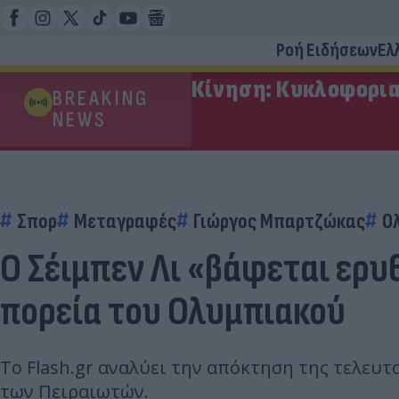
Ροή Ειδήσεων
Ελ
Κίνηση: Κυκλοφορια
BREAKING
NEWS
Σπορ
Μεταγραφές
Γιώργος Μπαρτζώκας
Ο
Ο Σέιμπεν Λι «βάφεται ερυ
πορεία του Ολυμπιακού
Το Flash.gr αναλύει την απόκτηση της τελευτ
των Πειραιωτών.