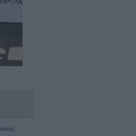
υταίες