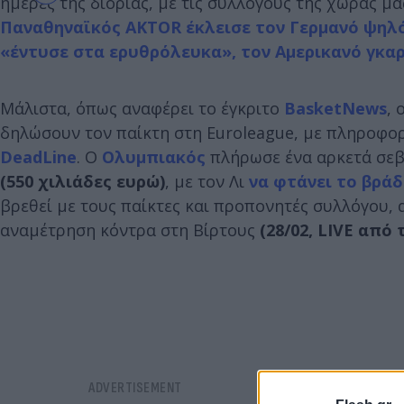
ημέρες της διορίας, με τις συλλόγους της χώρας μ
Παναθηναϊκός AKTOR έκλεισε τον Γερμανό ψηλό
«έντυσε στα ερυθρόλευκα», τον Αμερικανό γκαρ
Μάλιστα, όπως αναφέρει το έγκριτο
BasketNews
, 
δηλώσουν τον παίκτη στη Euroleague, με πληροφορ
DeadLine
. Ο
Ολυμπιακός
πλήρωσε ένα αρκετά σε
(550 χιλιάδες ευρώ)
, με τον Λι
να φτάνει το βράδ
βρεθεί με τους παίκτες και προπονητές συλλόγου, 
αναμέτρηση κόντρα στη Βίρτους
(28/02, LIVE από τ