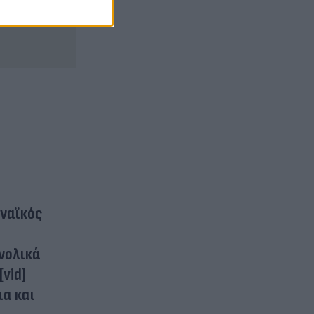
ηναϊκός
υνολικά
vid]
ια και