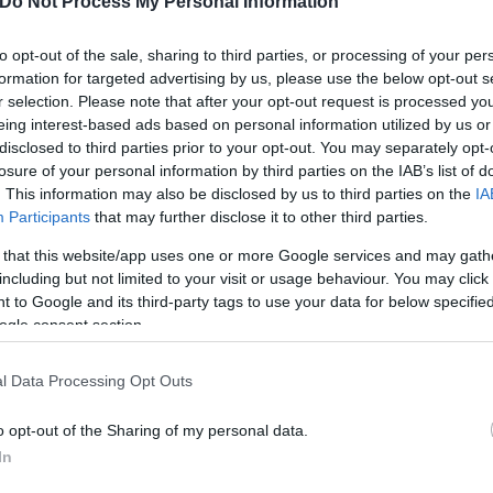
Do Not Process My Personal Information
to opt-out of the sale, sharing to third parties, or processing of your per
formation for targeted advertising by us, please use the below opt-out s
r selection. Please note that after your opt-out request is processed y
eing interest-based ads based on personal information utilized by us or
disclosed to third parties prior to your opt-out. You may separately opt-
ει χαρακτηριστικά, που θα βοηθήσουν τους
losure of your personal information by third parties on the IAB’s list of
. This information may also be disclosed by us to third parties on the
IA
πομονεί να παίξει τα ντέρμπι με τον Παναθηνα
Participants
that may further disclose it to other third parties.
οντούς» που χρειάζεται μετά τον τραυματισμό του
 that this website/app uses one or more Google services and may gath
τόζα και Νάιτζελ Γουίλιαμς Γκος είναι «επιρρεπείς
including but not limited to your visit or usage behaviour. You may click 
ος στη γραμμή των γκαρντ
, αθλητικότητα, εκρηκτι
 to Google and its third-party tags to use your data for below specifi
ανήκει στο κορυφαίο επίπεδο.
ogle consent section.
l Data Processing Opt Outs
πέγραψαν για δυόμιση χρόνια (ως το καλοκαίρι 
 να αλλάξει τη φετινή πορεία των Πειραιωτών. Άλλω
o opt-out of the Sharing of my personal data.
ην Post Season, με αυτές των Τζο Ντόρσεϊ, Έισι Λο
In