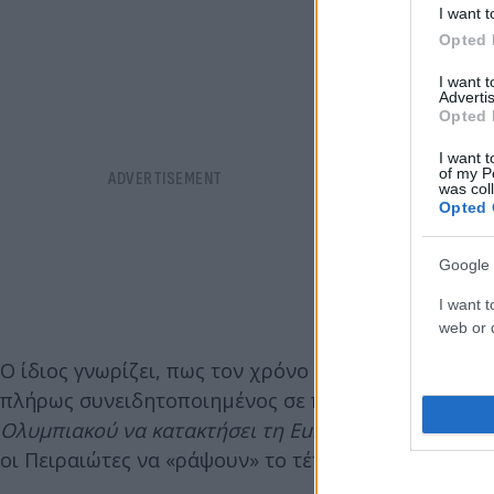
I want t
Opted 
I want 
Advertis
Opted 
I want t
of my P
was col
Opted 
Google 
I want t
web or d
Ο ίδιος γνωρίζει, πως τον χρόνο του στο rotation π
πλήρως συνειδητοποιημένος σε ποιον σύλλογο έχει
Ολυμπιακού να κατακτήσει τη Euroleague»
, για αυτ
οι Πειραιώτες να «ράψουν» το τέταρτο ευρωπαϊκό 