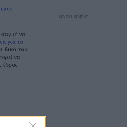
πέντε
 στιγμή να
τά για το
ει δικό του
πορεί να
ς έδρας