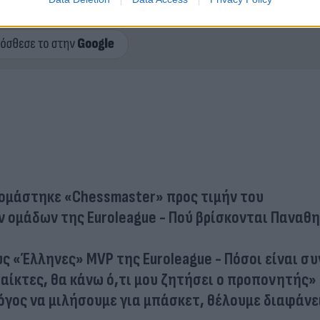
ερο
Flash.gr
στην αναζήτηση της
Google
ομάστηκε «Chessmaster» προς τιμήν του
 ομάδων της Euroleague - Πού βρίσκονται Παναθ
ς «Έλληνες» MVP της Euroleague - Πόσοι είναι σ
αίκτες, θα κάνω ό,τι μου ζητήσει ο προπονητής» [
όγος να μιλήσουμε για μπάσκετ, θέλουμε διαφάνε