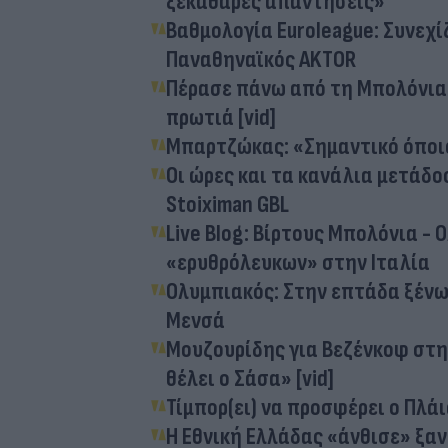
ξεκάθαρες απαντήσεις»
Βαθμολογία Euroleague: Συνεχί
Παναθηναϊκός AKTOR
Πέρασε πάνω από τη Μπολόνια 
πρωτιά [vid]
Μπαρτζώκας: «Σημαντικό όποιος 
Οι ώρες και τα κανάλια μετάδ
Stoiximan GBL
Live Blog: Bίρτους Μπολόνια - 
«ερυθρόλευκων» στην Ιταλία
Ολυμπιακός: Στην επτάδα ξένων
Μενσά
Μουζουρίδης για Βεζένκοφ στη
θέλει ο Σάσα» [vid]
Τίμπορ(ει) να προσφέρει ο Πλά
Η Εθνική Ελλάδας «άνθισε» ξανά