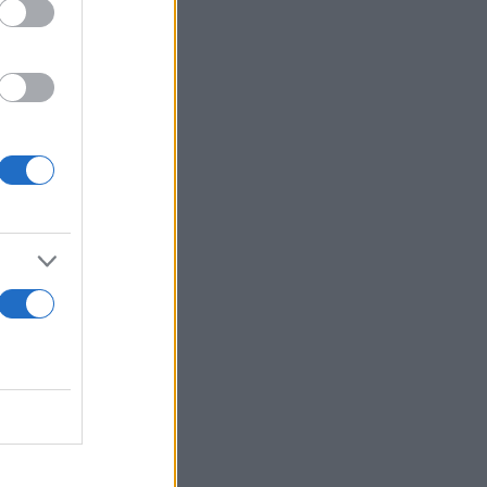
α είναι
 η ώρα του
ll In», ώστε