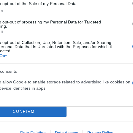
o opt-out of the Sale of my Personal Data.
In
to opt-out of processing my Personal Data for Targeted
ing.
In
o opt-out of Collection, Use, Retention, Sale, and/or Sharing
ersonal Data that Is Unrelated with the Purposes for which it
lected.
Out
consents
o allow Google to enable storage related to advertising like cookies on
evice identifiers in apps.
ρέπει να τον «κερδίσει» εντός του παρκέ, φαίνεται ν
 έρθει και όπως είπε χαρακτηριστικά,
«φέτος είναι
CONFIRM
ό και οι αδελφοί Αγγελόπουλοι έκαναν το λεγόμενο «A
τους.
Data Deletion
Data Access
Privacy Policy