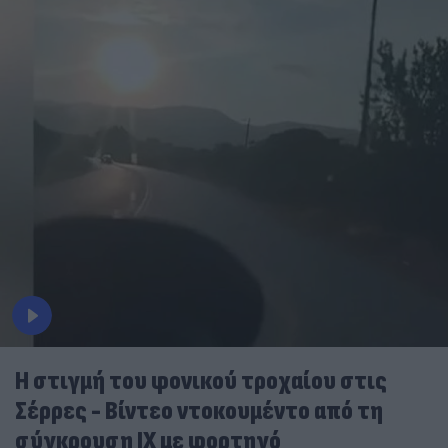
Η στιγμή του φονικού τροχαίου στις
Σέρρες - Βίντεο ντοκουμέντο από τη
σύγκρουση ΙΧ με φορτηγό