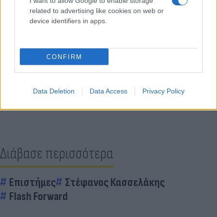
I want to allow Google to enable storage
related to advertising like cookies on web or
device identifiers in apps.
Κάνε κλικ και δες περισσότερο
CONFIRM
Flash.gr
στην αναζήτηση της
Google
Data Deletion
Data Access
Privacy Policy
Διάβασε περισσότερα
Επιστήμες
Στέφανος Κασσελάκης
Flash Forward