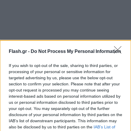
Flash.gr -
Do Not Process My Personal Information
Μιλώντας για το
νέο πολιτικό σκηνικό
που
μπορεί να «χτιστεί» και μέσα από τα social media, ο
If you wish to opt-out of the sale, sharing to third parties, or
κ. Σιφονιός τόνισε:
«Προφανώς τα social δεν τα
processing of your personal or sensitive information for
ανακαλύψαμε τώρα ξαφνικά, τον περασμένο μήνα
targeted advertising by us, please use the below opt-out
με τον κύριο Κασσελάκη. Και είναι μία εποχή όπου
section to confirm your selection. Please note that after your
opt-out request is processed you may continue seeing
ο πολιτικός που παλιότερα ήταν στο μπαλκόνι ή
interest-based ads based on personal information utilized by
στο βάθρο έχει κατέβει, μπαίνει στον κόσμο,
us or personal information disclosed to third parties prior to
ανακατεύεται μαζί τους, τσαλακώνεται, γίνεται πιο
your opt-out. You may separately opt-out of the further
disclosure of your personal information by third parties on the
διάφανος, γίνεται πιο προσιτός, γίνεται πιο οικείος
IAB’s list of downstream participants. This information may
και όλα αυτά είναι χαρακτηριστικά που με το
also be disclosed by us to third parties on the
IAB’s List of