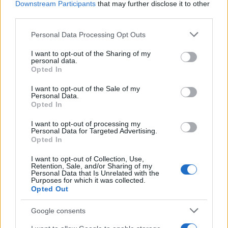
“καλημέρα” τα είδα με τον κύριο Κασσελάκη. Δεν
Downstream Participants
that may further disclose it to other
υπήρχε δηλαδή ένα παρελθόν, δεν κατέβηκε από
third parties.
κάπου, εμφανίστηκε».
Please note that this website/app uses one or more Google
Personal Data Processing Opt Outs
services and may gather and store information including but
not limited to your visit or usage behaviour. You may click to
I want to opt-out of the Sharing of my
personal data.
grant or deny consent to Google and its third-party tags to
Opted In
use your data for below specified purposes in below Google
consent section.
I want to opt-out of the Sale of my
Personal Data.
Opted In
I want to opt-out of processing my
Personal Data for Targeted Advertising.
Opted In
I want to opt-out of Collection, Use,
Retention, Sale, and/or Sharing of my
Personal Data that Is Unrelated with the
Purposes for which it was collected.
Opted Out
Google consents