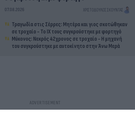
07.08.2026
ΧΡΙΣΤΌΔΟΥΛΟΣ ΣΚΟΎΝΤΑΣ
Τραγωδία στις Σέρρες: Μητέρα και γιος σκοτώθηκαν
σε τροχαίο - Το ΙΧ τους συγκρούστηκε με φορτηγό
Μύκονος: Νεκρός 42χρονος σε τροχαίο - Η μηχανή
του συγκρούστηκε με αυτοκίνητο στην Άνω Μερά