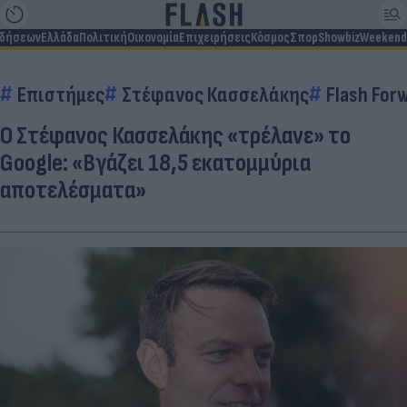
ιδήσεων
Ελλάδα
Πολιτική
Οικονομία
Επιχειρήσεις
Κόσμος
Σπορ
Showbiz
Weekend
Επιστήμες
Στέφανος Κασσελάκης
Flash For
Ο Στέφανος Κασσελάκης «τρέλανε» το
Google: «Βγάζει 18,5 εκατομμύρια
αποτελέσματα»