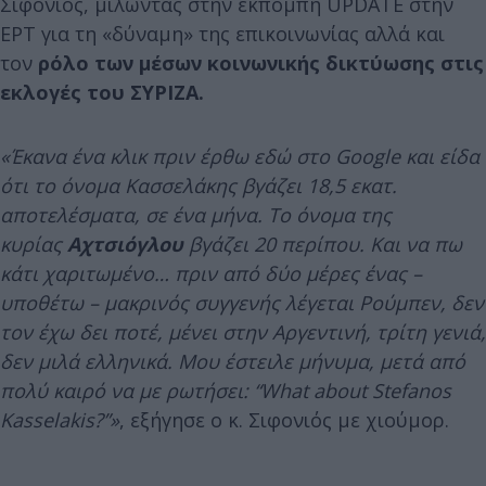
Σιφονιός, μιλώντας στην εκπομπή UPDATE στην
ΕΡΤ για τη «δύναμη» της επικοινωνίας αλλά και
τον
ρόλο των μέσων κοινωνικής δικτύωσης στις
εκλογές του ΣΥΡΙΖΑ.
«Έκανα ένα κλικ πριν έρθω εδώ στο Google και είδα
ότι το όνομα Κασσελάκης βγάζει 18,5 εκατ.
αποτελέσματα, σε ένα μήνα. Το όνομα της
κυρίας
Αχτσιόγλου
βγάζει 20 περίπου. Και να πω
κάτι χαριτωμένο… πριν από δύο μέρες ένας –
υποθέτω – μακρινός συγγενής λέγεται Ρούμπεν, δεν
τον έχω δει ποτέ, μένει στην Αργεντινή, τρίτη γενιά,
δεν μιλά ελληνικά. Μου έστειλε μήνυμα, μετά από
πολύ καιρό να με ρωτήσει: “What about Stefanos
Kasselakis?”»
, εξήγησε ο κ. Σιφονιός με χιούμορ.