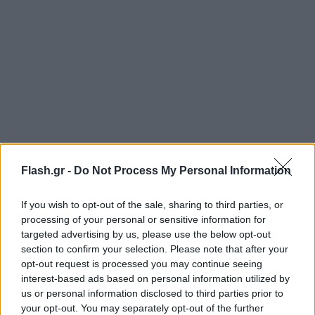
Flash.gr -
Do Not Process My Personal Information
If you wish to opt-out of the sale, sharing to third parties, or
Ο Θωμάς ο «Survivor», όπως τον είχαν αποκαλέσει
processing of your personal or sensitive information for
καθώς κατάφερε να επιβιώσει χωρίς τη μαμά του
targeted advertising by us, please use the below opt-out
section to confirm your selection. Please note that after your
και περιπλανώμενος μόνος για τουλάχιστον 2-3
opt-out request is processed you may continue seeing
ημέρες είναι πλέον περίπου 5 μηνών.
interest-based ads based on personal information utilized by
us or personal information disclosed to third parties prior to
your opt-out. You may separately opt-out of the further
Όπως αναφέρει ο Αρκτούρος στη σχετική του