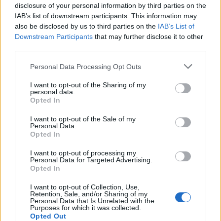
disclosure of your personal information by third parties on the
ανάρτηση στο Facebook: «ο Θωμάς απολαμβάνει τα
IAB’s list of downstream participants. This information may
κεράσια του».
also be disclosed by us to third parties on the
IAB’s List of
Downstream Participants
that may further disclose it to other
third parties.
Please note that this website/app uses one or more Google
Personal Data Processing Opt Outs
services and may gather and store information including but
not limited to your visit or usage behaviour. You may click to
I want to opt-out of the Sharing of my
personal data.
grant or deny consent to Google and its third-party tags to
Opted In
use your data for below specified purposes in below Google
consent section.
I want to opt-out of the Sale of my
Personal Data.
Opted In
I want to opt-out of processing my
Personal Data for Targeted Advertising.
Opted In
I want to opt-out of Collection, Use,
Retention, Sale, and/or Sharing of my
Personal Data that Is Unrelated with the
Purposes for which it was collected.
Opted Out