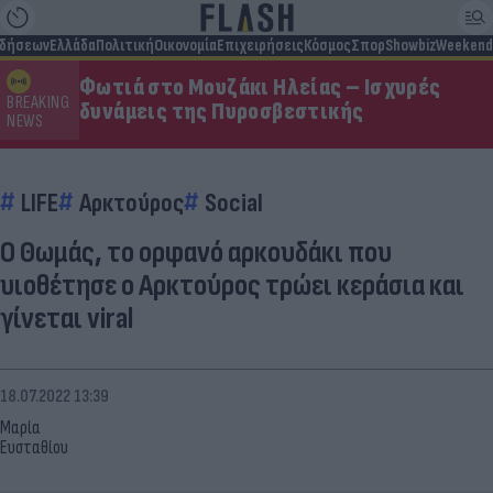
ιδήσεων
Ελλάδα
Πολιτική
Οικονομία
Επιχειρήσεις
Κόσμος
Σπορ
Showbiz
Weekend
Φωτιά στο Μουζάκι Ηλείας – Ισχυρές
BREAKING
δυνάμεις της Πυροσβεστικής
NEWS
LIFE
Αρκτούρος
Social
Ο Θωμάς, το ορφανό αρκουδάκι που
υιοθέτησε ο Αρκτούρος τρώει κεράσια και
γίνεται viral
18.07.2022 13:39
Μαρία
Ευσταθίου