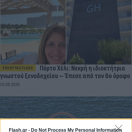
Πόρτο Χέλι: Νεκρή η ιδιοκτήτρια
ΡΕΠΟΡΤΑΖ FLASH
γνωστού ξενοδοχείου – Έπεσε από τον 6ο όροφο
10.08.2026
Flash.gr -
Do Not Process My Personal Information