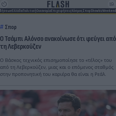
ιδήσεων
Ελλάδα
Πολιτική
Οικονομία
Επιχειρήσεις
Κόσμος
Σπορ
Showbiz
Weekend
Σπορ
Ο Τσάμπι Αλόνσο ανακοίνωσε ότι φεύγει από
τη Λεβερκούζεν
Ο Βάσκος τεχνικός επισημοποίησε το «τέλος» του
από τη Λεβερκούζεν, μιας και ο επόμενος σταθμός
στην προπονητική του καριέρα θα είναι η Ρεάλ.