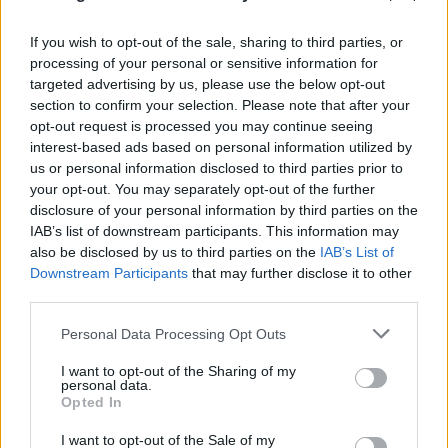
If you wish to opt-out of the sale, sharing to third parties, or
processing of your personal or sensitive information for
targeted advertising by us, please use the below opt-out
section to confirm your selection. Please note that after your
opt-out request is processed you may continue seeing
Βρετανία: Κάμερες σε ναυτικά drones έστελναν
interest-based ads based on personal information utilized by
«σήματα ζωής» σε IP στην Κίνα
us or personal information disclosed to third parties prior to
your opt-out. You may separately opt-out of the further
10.08.2026
disclosure of your personal information by third parties on the
IAB’s list of downstream participants. This information may
also be disclosed by us to third parties on the
IAB’s List of
Downstream Participants
that may further disclose it to other
third parties.
Please note that this website/app uses one or more Google
Personal Data Processing Opt Outs
services and may gather and store information including but
not limited to your visit or usage behaviour. You may click to
I want to opt-out of the Sharing of my
personal data.
grant or deny consent to Google and its third-party tags to
Opted In
use your data for below specified purposes in below Google
consent section.
ΑΝΤΑΠΟΚΡΙΣΗ ΗΠΑ
I want to opt-out of the Sale of my