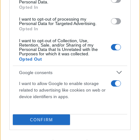
Personal Data.
ΔΗΜΉΤΡΗΣ ΣΟΥΛΤΟΓΙΆΝΝΗΣ
Opted In
Οι ΗΠΑ βρίσκονται σε «ημι-διαπραγμάτευση» με
I want to opt-out of processing my
το Ιράν: Ο γρίφος Τραμπ και οι απαιτήσεις της
Personal Data for Targeted Advertising.
Opted In
Τεχεράνης
I want to opt-out of Collection, Use,
10.08.2026
Retention, Sale, and/or Sharing of my
Personal Data that Is Unrelated with the
Purposes for which it was collected.
Opted Out
Google consents
I want to allow Google to enable storage
related to advertising like cookies on web or
device identifiers in apps.
CONFIRM
Τουρισμός για Όλους 2026: Άνοιξαν οι αιτήσεις