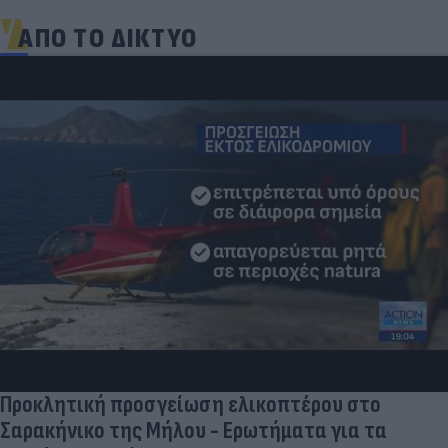
ΑΠΟ ΤΟ ΔΙΚΤΥΟ
Ευρωπαϊκό κολύμβησης: Πανελλήνιο ρεκόρ με
το... καλημέρα ο Μπίλας και με άνεση στα
ημιτελικά των 50μ πεταλούδα (video)