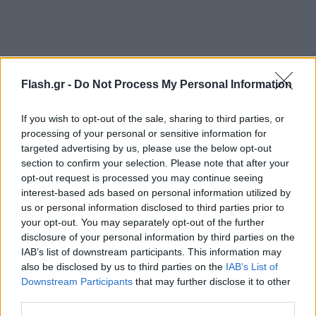
Flash.gr -
Do Not Process My Personal Information
If you wish to opt-out of the sale, sharing to third parties, or
processing of your personal or sensitive information for
targeted advertising by us, please use the below opt-out
section to confirm your selection. Please note that after your
opt-out request is processed you may continue seeing
• Στις 5 Οκτωβρίου θα καταβληθούν 12.090.641,00
interest-based ads based on personal information utilized by
ευρώ σε 26.022 δικαιούχους για παροχές σε χρήμα
us or personal information disclosed to third parties prior to
(επιδόματα μητρότητας, κυοφορίας, ασθενείας,
your opt-out. You may separately opt-out of the further
disclosure of your personal information by third parties on the
ατυχήματος, έξοδα κηδείας)
IAB’s list of downstream participants. This information may
also be disclosed by us to third parties on the
IAB’s List of
Downstream Participants
that may further disclose it to other
• Στις 3 Οκτωβρίου θα καταβληθούν 357.308 ευρώ
third parties.
σε 460 δικαιούχους για παροχές του τ. ΤΑΥΤΕΚΩ.