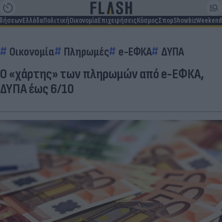
ιδήσεων
Ελλάδα
Πολιτική
Οικονομία
Επιχειρήσεις
Κόσμος
Σπορ
Showbiz
Weekend
Οικονομία
Πληρωμές
e-ΕΦΚΑ
ΔΥΠΑ
Ο «χάρτης» των πληρωμών από e-ΕΦΚΑ,
ΔΥΠΑ έως 6/10