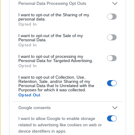
Please note that this website/app uses one or more Google
Personal Data Processing Opt Outs
services and may gather and store information including but
2. Από τη
ΔΥΠΑ
θα γίνουν οι εξής καταβολές:
not limited to your visit or usage behaviour. You may click to
I want to opt-out of the Sharing of my
personal data.
grant or deny consent to Google and its third-party tags to
Opted In
use your data for below specified purposes in below Google
consent section.
I want to opt-out of the Sale of my
Personal Data.
Opted In
I want to opt-out of processing my
Personal Data for Targeted Advertising.
Opted In
I want to opt-out of Collection, Use,
Retention, Sale, and/or Sharing of my
Personal Data that Is Unrelated with the
Purposes for which it was collected.
Opted Out
Google consents
I want to allow Google to enable storage
related to advertising like cookies on web or
device identifiers in apps.