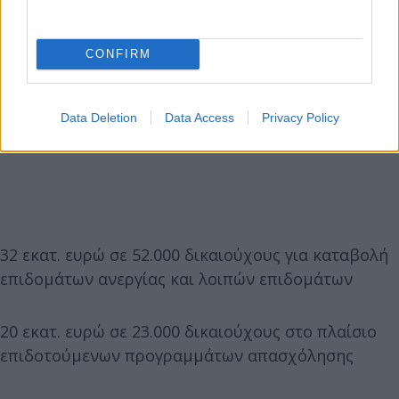
CONFIRM
Data Deletion
Data Access
Privacy Policy
32 εκατ. ευρώ σε 52.000 δικαιούχους για καταβολή
επιδομάτων ανεργίας και λοιπών επιδομάτων
20 εκατ. ευρώ σε 23.000 δικαιούχους στο πλαίσιο
επιδοτούμενων προγραμμάτων απασχόλησης