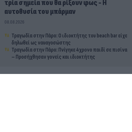
τρία σημεία που θα ρίξουν φως - Η
αυτοθυσία του μπάρμαν
08.08.2026
Τραγωδία στην Πάρο: Ο ιδιοκτήτης του beach bar είχε
δηλωθεί ως ναυαγοσώστης
Τραγωδία στην Πάρο: Πνίγηκε 4χρονο παιδί σε πισίνα
– Προσήχθησαν γονείς και ιδιοκτήτης