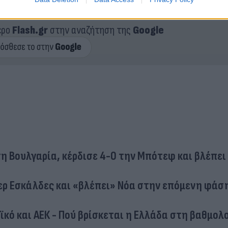
ερο
Flash.gr
στην αναζήτηση της
Google
η Βουλγαρία, κέρδισε 4-0 την Μπότεφ και βλέπει
τερ Εσκάλδες και «βλέπει» Νόα στην επόμενη φάσ
ϊκό και ΑΕΚ - Πού βρίσκεται η Ελλάδα στη βαθμολ