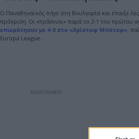
Ο Παναθηναϊκός πήγε στη Βουλγαρία και έπαιξε λες 
πρόκριση. Οι «πράσινοι» παρά το 2-1 του πρώτου 
επικράτησαν με 4-0 στο «Χρίστοφ Μπότεφ»
, πα
Europa League.