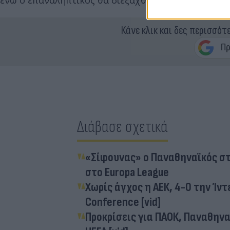
Κάνε κλικ και δες περισσότ
Διάβασε σχετικά
«Σίφουνας» ο Παναθηναϊκός στ
στο Europa League
Χωρίς άγχος η ΑΕΚ, 4-0 την Ίν
Conference [vid]
Προκρίσεις για ΠΑΟΚ, Παναθηνα