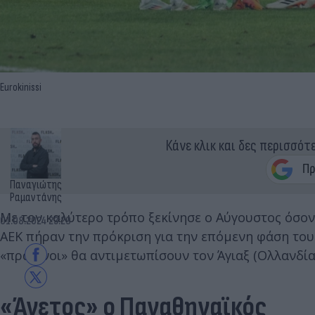
Eurokinissi
Κάνε κλικ και δες περισσότ
Παναγιώτης
Ραμαντάνης
Με τον καλύτερο τρόπο ξεκίνησε ο Αύγουστος όσον 
01.08.2024 23:29
ΑΕΚ πήραν την πρόκριση για την επόμενη φάση του 
«πράσινοι» θα αντιμετωπίσουν τον Άγιαξ (Ολλανδία
«Άνετος» ο Παναθηναϊκός