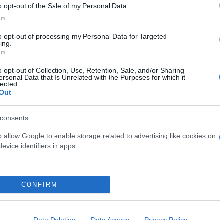
o opt-out of the Sale of my Personal Data.
In
to opt-out of processing my Personal Data for Targeted
ing.
In
o opt-out of Collection, Use, Retention, Sale, and/or Sharing
ersonal Data that Is Unrelated with the Purposes for which it
lected.
Out
consents
o allow Google to enable storage related to advertising like cookies on
evice identifiers in apps.
c
#aekfcseason2024_2025
#UECL
pic.twitter.com
AEK_FC_OFFICIAL)
August 1, 2024
CONFIRM
nference League
για την ομάδα του Ματίας Αλμέιδ
ο ματς θα γίνει την ερχόμενη Τρίτη, 6 Αυγούστου, 
Αυγούστου, στην OPAP Arena.
Data Deletion
Data Access
Privacy Policy