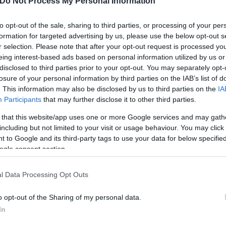
Do Not Process My Personal Information
ρόκριση στον 3ο προκριματικό γύρο του
@europale
naikos
#PAOFC
#UEL
#BOTPAO
pic.twitter.com/2
to opt-out of the sale, sharing to third parties, or processing of your per
formation for targeted advertising by us, please use the below opt-out s
os F.C. (@paofc_)
August 1, 2024
r selection. Please note that after your opt-out request is processed y
eing interest-based ads based on personal information utilized by us or
disclosed to third parties prior to your opt-out. You may separately opt-
 καλούνται να αντιμετωπίσουν έναν πολύ δύσκολο 
losure of your personal information by third parties on the IAB’s list of
 στη Βοϊβοντίνα, πήρε την πρόκριση. Το πρώτο ματς 
. This information may also be disclosed by us to third parties on the
IA
α γίνει μια εβδομάδα μετά, στις 15 Αυγούστου, στη
Participants
that may further disclose it to other third parties.
 that this website/app uses one or more Google services and may gath
including but not limited to your visit or usage behaviour. You may click 
 to Google and its third-party tags to use your data for below specifi
 ήταν... ο εαυτός της
ogle consent section.
 της OPAP Arena κόντρα στην Ίντερ Εσκάλδες και έ
l Data Processing Opt Outs
όλυτο έλεγχο στη ρεβάνς της Ανδόρας και με μ
o opt-out of the Sharing of my personal data.
 φορά με 4-0
.
In