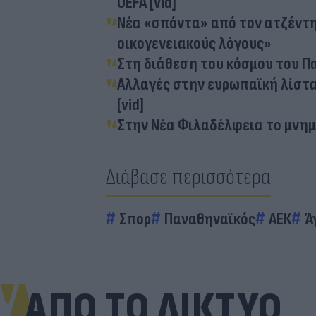
UEFA [vid]
Νέα «σπόντα» από τον ατζέντη 
οικογενειακούς λόγους»
Στη διάθεση του κόσμου του Πα
Αλλαγές στην ευρωπαϊκή λίστα τ
[vid]
Στην Νέα Φιλαδέλφεια το μνημ
Διάβασε περισσότερα
Σπορ
Παναθηναϊκός
ΑΕΚ
Ά
ΑΠΟ ΤΟ ΔΙΚΤΥΟ