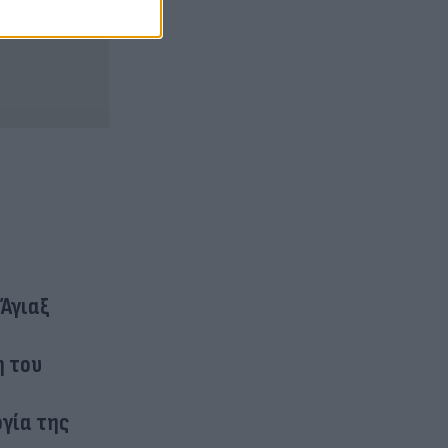
 Άγιαξ
η του
ογία της