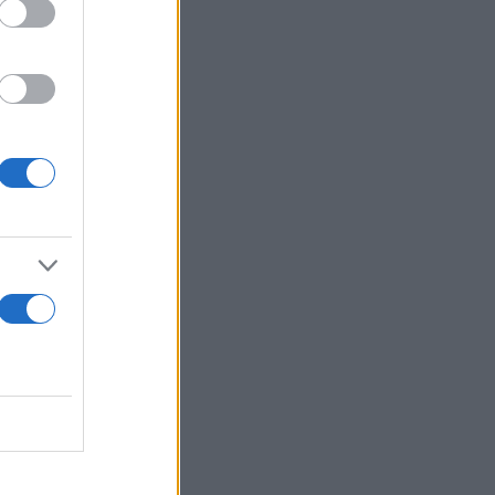
/yhZ3zQAQ0d
α, η οποία
στο Γερεβάν,