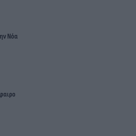
α
την Νόα
φαιρο