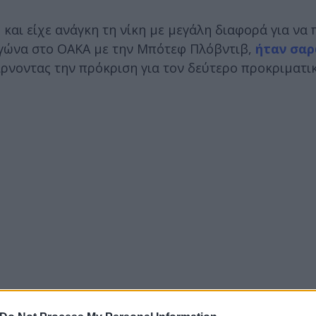
και είχε ανάγκη τη νίκη με μεγάλη διαφορά για να 
αγώνα στο ΟΑΚΑ με την Μπότεφ Πλόβντιβ,
ήταν σαρ
ίρνοντας την πρόκριση για τον δεύτερο προκριματι