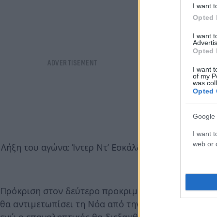
I want t
Opted 
I want 
Advertis
Opted 
I want t
of my P
was col
Opted 
Google 
I want t
web or d
Λήξη του αγώνα: Ίντερ Ντ’ Εσκάλδες – ΑΕΚ 0-4
#aekf
— AEK F.C. (@
Πρόκριση στον δεύτερο προκριματικό γύρο του
Co
θα αντιμετωπίσει τη Νόα από την Αρμενία. Το πρώτ
ενώ ο επαναληπτικός θα διεξαχθεί την Πέμπτη, 15 