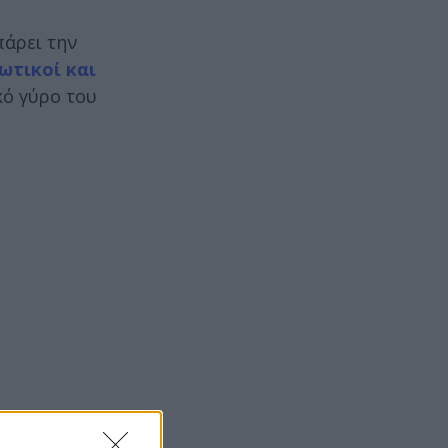
πάρει την
ωτικοί και
κό γύρο του