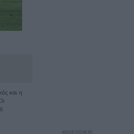
κός και η
Οι
).