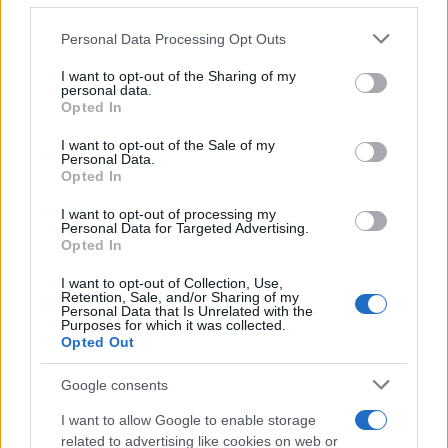
παράγονται κατά 100% στα σημεία πώλησης.
Please note that this website/app uses one or more Google
Personal Data Processing Opt Outs
services and may gather and store information including but
Καθολική διαχείριση του τέλους ζωής των
not limited to your visit or usage behaviour. You may click to
I want to opt-out of the Sharing of my
προθηκών και επίπλων στο πλαίσιο της
personal data.
grant or deny consent to Google and its third-party tags to
Opted In
κυκλικής οικονομίας
use your data for below specified purposes in below Google
consent section.
I want to opt-out of the Sale of my
Μείωση κατά τουλάχιστον 30% στη χρήση
Personal Data.
Opted In
πλαστικού έως το 2023 σε σχέση με το 2020
στα υλικά δευτερεύουσας συσκευασίας με
I want to opt-out of processing my
χρήση ανακυκλώσιμων και ανακυκλωμένων
Personal Data for Targeted Advertising.
Opted In
πλαστικών.
I want to opt-out of Collection, Use,
Πλήρης κατάργηση πλαστικού όπου είναι
Retention, Sale, and/or Sharing of my
Personal Data that Is Unrelated with the
εφικτό & χρήση επαναχρησιμοποιούμενων
Purposes for which it was collected.
Opted Out
υλικών ή υλικών από ανακυκλωμένο χαρτί
τόσο στα υλικά συσκευασίας αλλά και στα
Google consents
γραφεία της εταιρείας τα οποία είναι ήδη
I want to allow Google to enable storage
plastic-free
related to advertising like cookies on web or