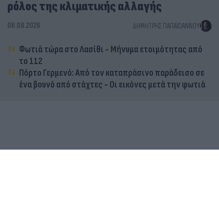
ρόλος της κλιματικής αλλαγής
06.08.2026
ΔΗΜΉΤΡΗΣ ΠΑΠΑΪΩΆΝΝΟΥ
Φωτιά τώρα στο Λασίθι - Μήνυμα ετοιμότητας από
το 112
Πόρτο Γερμενό: Από τον καταπράσινο παράδεισο σε
ένα βουνό από στάχτες - Οι εικόνες μετά την φωτιά