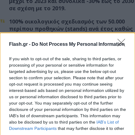
μέχρι το 2023 και συνολικά -30% έως το 2030
σε σχέση με το 2019.
100% οικολογικός σχεδιασμός των 50.000
περίπου προθηκών (stands) ανά έτος καθώς
και όλων των νέων καταστημάτων, με 100%
πιστοποιημένο χαρτί και ξύλο με FSC ή PEFC
Flash.gr -
Do Not Process My Personal Information
σύμφωνα με τους 5 χρυσούς κανόνες του
ομίλου L’Oréal, οι οποίοι βασίζονται στις
If you wish to opt-out of the sale, sharing to third parties, or
αρχές της κυκλικής οικονομίας και σε
processing of your personal or sensitive information for
διεθνή standards.
targeted advertising by us, please use the below opt-out
section to confirm your selection. Please note that after your
opt-out request is processed you may continue seeing
Ελαχιστοποίηση χρήσης πλαστικού, με
interest-based ads based on personal information utilized by
τουλάχιστον 30% του πλαστικού κατά μέσο
us or personal information disclosed to third parties prior to
όρο να προέρχεται από ανακυκλωμένες
your opt-out. You may separately opt-out of the further
πηγές και να είναι ανακυκλώσιμο (πχ R-PET)
disclosure of your personal information by third parties on the
και το υπόλοιπο από καθαρό 100%
IAB’s list of downstream participants. This information may
ανακυκλώσιμο πλαστικό.
also be disclosed by us to third parties on the
IAB’s List of
Downstream Participants
that may further disclose it to other
Αξιοποίηση των ποσοτήτων των υλικών που
third parties.