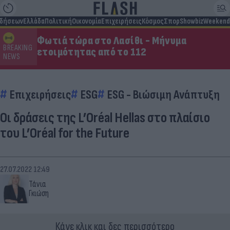
ιδήσεων
Ελλάδα
Πολιτική
Οικονομία
Επιχειρήσεις
Κόσμος
Σπορ
Showbiz
Weekend
Φωτιά τώρα στο Λασίθι - Μήνυμα
BREAKING
ετοιμότητας από το 112
NEWS
Επιχειρήσεις
ESG
ESG - Bιώσιμη Aνάπτυξη
Οι δράσεις της L’Oréal Hellas στο πλαίσιο
του L’Oréal for the Future
27.07.2022 12:49
Τάνια
Γκιώση
Κάνε κλικ και δες περισσότερο