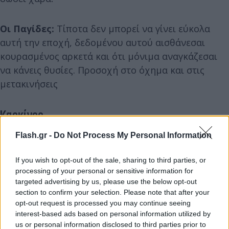
Οι Παγίδες:
Τίποτα δεν μπορεί να γίνει εύκολα
αυτή την εποχή, δεδομένου αυτού αισθάνεσαι
κουρασμένος αρκετά και ότι μόνιμα αναγκάζεσαι
να κάνεις θυσίες. Προσοχή στο όχημα και στις
μετακινήσεις
Καρκίνος
Flash.gr -
Do Not Process My Personal Information
Οι Ευκαιρίες:
Οι συμπτώσεις σε βοηθούν να
«σώσεις» έστω και την τελευταία στιγμή κάποιες
If you wish to opt-out of the sale, sharing to third parties, or
καταστάσεις και δίνονται λύσεις σε φλέγοντα
processing of your personal or sensitive information for
ζητήματα, κάνεις κοντινές μετακινήσεις που
targeted advertising by us, please use the below opt-out
λειτουργούν λυτρωτικά και απελευθερωτικά!
section to confirm your selection. Please note that after your
opt-out request is processed you may continue seeing
Αξιολογείς ανθρώπους, συναισθήματα και κάνεις
interest-based ads based on personal information utilized by
επιτυχημένα ξεκαθαρίσματα!
us or personal information disclosed to third parties prior to