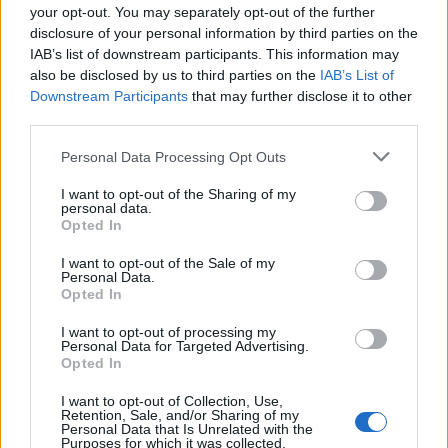
your opt-out. You may separately opt-out of the further
disclosure of your personal information by third parties on the
Οι Παγίδες:
Εκνευρισμοί και εντάσεις για ζητήματα
IAB’s list of downstream participants. This information may
οικονομικών, ξαφνικά απρόοπτα έξοδα, αλλά και
also be disclosed by us to third parties on the
IAB’s List of
αλλαγές σχεδίων με φίλους!
Downstream Participants
that may further disclose it to other
third parties.
Λέων
Please note that this website/app uses one or more Google
Personal Data Processing Opt Outs
services and may gather and store information including but
not limited to your visit or usage behaviour. You may click to
I want to opt-out of the Sharing of my
Οι Ευκαιρίες:
Η κοινωνική, πρόσχαρη διάθεση σου
personal data.
grant or deny consent to Google and its third-party tags to
Opted In
σε κάνει πιο ανοιχτό και ευέλικτο σε γνωριμίες και
use your data for below specified purposes in below Google
δικτύωση. Μία επιθυμία σου γίνεται
consent section.
I want to opt-out of the Sale of my
Personal Data.
πραγματικότητα. Σταδιακά αλλάζεις τρόπο σκέψης
Opted In
και θεώρησης κάποιων καταστάσεων. Το
I want to opt-out of processing my
πορτοφόλι γεμίζει!
Personal Data for Targeted Advertising.
Opted In
Οι Παγίδες:
Η αδιαλλαξία μπορεί να φέρει
I want to opt-out of Collection, Use,
Retention, Sale, and/or Sharing of my
ξαφνικές συγκρούσεις στις σχέσεις σου! Μην
Personal Data that Is Unrelated with the
Purposes for which it was collected.