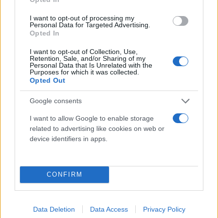
I want to opt-out of processing my
Personal Data for Targeted Advertising.
Opted In
I want to opt-out of Collection, Use,
Retention, Sale, and/or Sharing of my
Personal Data that Is Unrelated with the
Purposes for which it was collected.
Opted Out
Google consents
I want to allow Google to enable storage
related to advertising like cookies on web or
device identifiers in apps.
Η αδυναμία του «νέου ΠΑΣΟΚ» να μπορέσει να
πλησιάσει χιλιάδες ψηφοφόρων που
απογοητευθήκαν από τον Σύριζα, φάνηκε και στην
CONFIRM
περίοδο της εσωκομματικής κόντρας στο κόμμα
της αξιωματικής αντιπολίτευσης και αμέσως μετρά
Data Deletion
Data Access
Privacy Policy
την εκλογή Κασσελάκη.