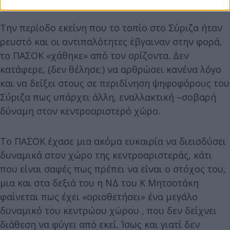
Την περίοδο εκείνη που το τοπίο στο Σύριζα ήταν
ρευστό και οι αντιπαλότητες έβγαιναν στην φορά,
το ΠΑΣΟΚ «χάθηκε» από τον ορίζοντα. Δεν
κατάφερε, (δεν θέλησε;) να αρθρώσει κανένα λόγο
και να δείξει στους σε περιδίνηση ψηφοφόρους του
Σύριζα πως υπάρχει άλλη, εναλλακτική –σοβαρή
δύναμη στον κεντροαριστερό χώρο.
Το ΠΑΣΟΚ έχασε μια ακόμα ευκαιρία να διεισδύσει
δυναμικά στον χώρο της κεντροαριστεράς, κάτι
που είναι σαφές πως πρέπει να είναι ο στόχος του,
μια και στα δεξιά του η ΝΔ του Κ Μητσοτάκη
φαίνεται πως έχει «οριοθετήσει» ένα μεγάλο
δυναμικό του κεντρώου χώρου , που δεν δείχνει
διάθεση να φύγει από εκεί. Ίσως και γιατί δεν