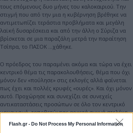
τους επόμενους δυο μήνες του καλοκαιριού. Την
στιγμή που από την μια η κυβέρνηση βρέθηκε να
αντιμετωπίζει τεράστια προβλήματα και μεγάλη
λαϊκή δυσαρέσκεια και από την άλλη ο Σύριζα να
βρίσκεται σε μια παραζάλη μετρά την παραίτηση
Τσίπρα, το ΠΑΣΟΚ …χάθηκε.
Ο πρόεδρος του παραμένει ακόμα και τώρα να έχει
κεντρικό θέμα τις παρακολουθήσεις, θέμα που όχι
μόνον δεν «πούλησε» στις εκλογές αλλά φαίνεται
πως έχει και πολλές κρυφές «ουρές». Και όχι μόνον
αυτό. Προχώρησε και συνεχίζει σε συνεχείς
αντικαταστάσεις προσώπων σε όλο τον κεντρικό
μηχανισμό, τοποθετώντας αρκετά συχνά στελέχη
που έχουν ως κοινό χαρακτηριστικό την «πίστη»
Flash.gr -
Do Not Process My Personal Information
στον ίδιο, αδιαφορώντας για άλλες ικανότητες.