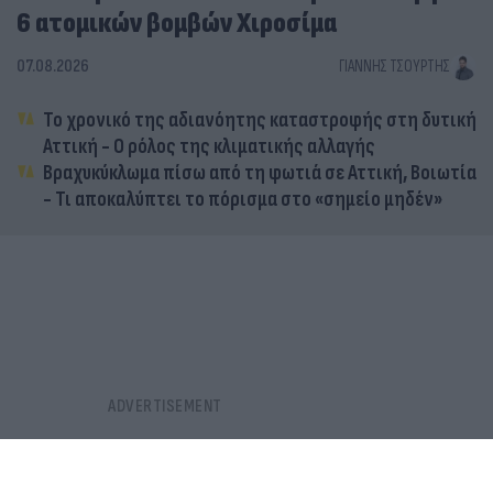
6 ατομικών βομβών Χιροσίμα
07.08.2026
ΓΙΆΝΝΗΣ ΤΣΟΎΡΤΗΣ
Το χρονικό της αδιανόητης καταστροφής στη δυτική
Αττική - Ο ρόλος της κλιματικής αλλαγής
Βραχυκύκλωμα πίσω από τη φωτιά σε Αττική, Βοιωτία
- Τι αποκαλύπτει το πόρισμα στο «σημείο μηδέν»