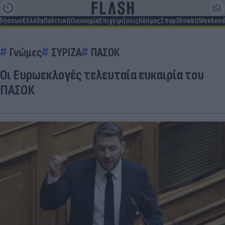
ιδήσεων
Ελλάδα
Πολιτική
Οικονομία
Επιχειρήσεις
Κόσμος
Σπορ
Showbiz
Weekend
Γνώμες
ΣΥΡΙΖΑ
ΠΑΣΟΚ
Οι Ευρωεκλογές τελευταία ευκαιρία του
ΠΑΣΟΚ