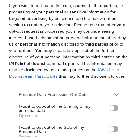
Παράλληλα, οδηγεί σε περιθωριοποίηση ή και
If you wish to opt-out of the sale, sharing to third parties, or
έξοδο από το κόμμα (με θόρυβο η σιωπηλά)
processing of your personal or sensitive information for
targeted advertising by us, please use the below opt-out
δεκάδες ικανά στελέχη.
section to confirm your selection. Please note that after your
opt-out request is processed you may continue seeing
interest-based ads based on personal information utilized by
us or personal information disclosed to third parties prior to
your opt-out. You may separately opt-out of the further
disclosure of your personal information by third parties on the
IAB’s list of downstream participants. This information may
also be disclosed by us to third parties on the
IAB’s List of
Downstream Participants
that may further disclose it to other
third parties.
Please note that this website/app uses one or more Google
Personal Data Processing Opt Outs
services and may gather and store information including but
not limited to your visit or usage behaviour. You may click to
I want to opt-out of the Sharing of my
personal data.
grant or deny consent to Google and its third-party tags to
Opted In
use your data for below specified purposes in below Google
consent section.
I want to opt-out of the Sale of my
Personal Data.
Opted In