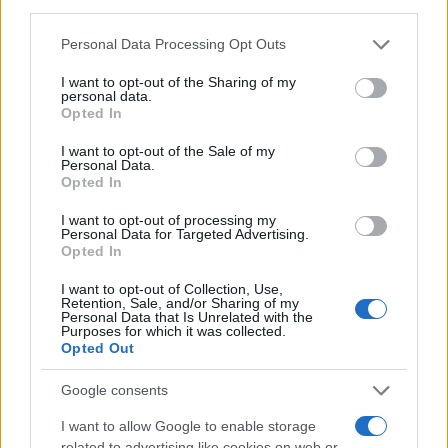
third parties.
Please note that this website/app uses one or more Google
Personal Data Processing Opt Outs
services and may gather and store information including but
not limited to your visit or usage behaviour. You may click to
I want to opt-out of the Sharing of my
personal data.
grant or deny consent to Google and its third-party tags to
Opted In
Ισραηλινοί αξιωματούχοι ανέφεραν σε συνομιλίες
use your data for below specified purposes in below Google
consent section.
τους με ορισμένα μέσα ότι το Ισραήλ μπορεί να
I want to opt-out of the Sale of my
Personal Data.
μην περιμένει τόσο πολύ και ότι θα μπορούσε να
Opted In
αποφασίσει να θέσει σε εφαρμογή μη
I want to opt-out of processing my
δημοσιοποιημένα σχέδια για τη στοχοποίηση του
Personal Data for Targeted Advertising.
Opted In
Φορντό χωρίς τη βοήθεια των ΗΠΑ, εάν η
Ουάσινγκτον συνεχίσει να αναβάλλει την απόφαση.
I want to opt-out of Collection, Use,
Retention, Sale, and/or Sharing of my
Δεν είναι σαφές ποια μορφή θα έπαιρνε μια τέτοια
Personal Data that Is Unrelated with the
Purposes for which it was collected.
επίθεση.
Opted Out
Google consents
Οι Ισραηλινοί αξιωματούχοι έχουν
αμφιταλαντευθεί στο θέμα του πόσο θα διαρκέσει
I want to allow Google to enable storage
related to advertising like cookies on web or