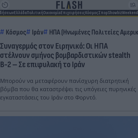
ιδήσεων
Ελλάδα
Πολιτική
Οικονομία
Επιχειρήσεις
Κόσμος
Σπορ
Showbiz
Weekend
Κόσμος
Ιράν
ΗΠΑ (Ηνωμένες Πολιτείες Αμερι
Συναγερμός στον Ειρηνικό: Οι ΗΠΑ
στέλνουν σμήνος βομβαρδιστικών stealth
Β-2 – Σε επιφυλακή το Ιράν
Μπορούν να μεταφέρουν πανίσχυρη διατρητική
βόμβα που θα καταστρέψει τις υπόγειες πυρηνικές
εγκαταστάσεις του Ιράν στο Φορντό.