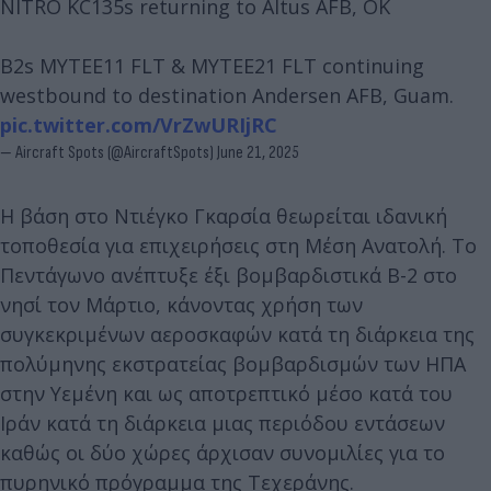
NITRO KC135s returning to Altus AFB, OK
B2s MYTEE11 FLT & MYTEE21 FLT continuing
westbound to destination Andersen AFB, Guam.
pic.twitter.com/VrZwURIjRC
— Aircraft Spots (@AircraftSpots)
June 21, 2025
H βάση στο Ντιέγκο Γκαρσία θεωρείται ιδανική
τοποθεσία για επιχειρήσεις στη Μέση Ανατολή. Το
Πεντάγωνο ανέπτυξε έξι βομβαρδιστικά B-2 στο
νησί τον Μάρτιο, κάνοντας χρήση των
συγκεκριμένων αεροσκαφών κατά τη διάρκεια της
πολύμηνης εκστρατείας βομβαρδισμών των ΗΠΑ
στην Υεμένη και ως αποτρεπτικό μέσο κατά του
Ιράν κατά τη διάρκεια μιας περιόδου εντάσεων
καθώς οι δύο χώρες άρχισαν συνομιλίες για το
πυρηνικό πρόγραμμα της Τεχεράνης.