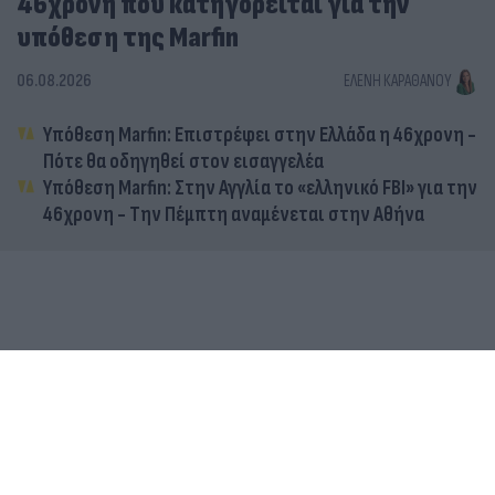
46χρονη που κατηγορείται για την
υπόθεση της Marfin
06.08.2026
ΕΛΈΝΗ ΚΑΡΑΘΆΝΟΥ
Υπόθεση Marfin: Επιστρέφει στην Ελλάδα η 46χρονη -
Πότε θα οδηγηθεί στον εισαγγελέα
Υπόθεση Marfin: Στην Αγγλία το «ελληνικό FBI» για την
46χρονη - Την Πέμπτη αναμένεται στην Αθήνα