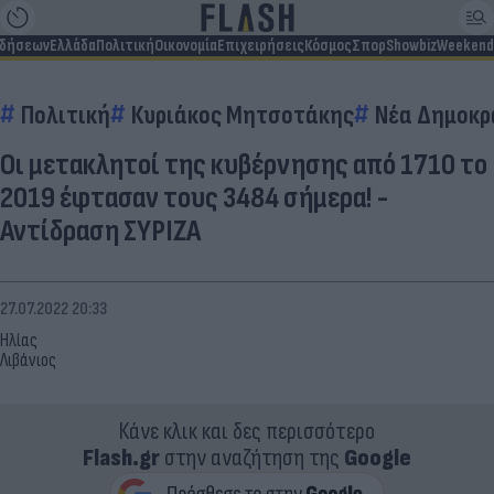
ιδήσεων
Ελλάδα
Πολιτική
Οικονομία
Επιχειρήσεις
Κόσμος
Σπορ
Showbiz
Weekend
Πολιτική
Κυριάκος Μητσοτάκης
Νέα Δημοκρ
Οι μετακλητοί της κυβέρνησης από 1710 το
2019 έφτασαν τους 3484 σήμερα! -
Αντίδραση ΣΥΡΙΖΑ
27.07.2022 20:33
Ηλίας
Λιβάνιος
Κάνε κλικ και δες περισσότερο
Flash.gr
στην αναζήτηση της
Google