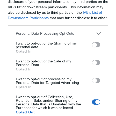
Υπενθυμίζεται ότι το πελατειακό κράτος στην
disclosure of your personal information by third parties on the
IAB’s list of downstream participants. This information may
Ελλάδα και την κυβέρνηση Μητσοτάκη έχει
also be disclosed by us to third parties on the
IAB’s List of
απασχολήσει και διεθνή μέσα ενημέρωσης.
Downstream Participants
that may further disclose it to other
Συγκεκριμένα, η εφημερίδα Tageszeitung, έκανε
third parties.
λόγο για «μία πραγματική βιομηχανία μετακλητών»
Please note that this website/app uses one or more Google
Personal Data Processing Opt Outs
ενώ όπως ανέφερε ποτέ άλλοτε δεν υπήρχαν στην
services and may gather and store information including but
Ελλάδα τόσοι πολλοί μετακλητοί «ο Μητσοτάκης
not limited to your visit or usage behaviour. You may click to
I want to opt-out of the Sharing of my
personal data.
grant or deny consent to Google and its third-party tags to
είναι χειρότερος από όλους τους προκατόχους
Opted In
use your data for below specified purposes in below Google
του».
consent section.
I want to opt-out of the Sale of my
Personal Data.
Opted In
Η αντίδραση του ΣΥΡΙΖΑ
I want to opt-out of processing my
Personal Data for Targeted Advertising.
Opted In
Την ίδια στιγμή, παρέμβαση για το θέμα έκανε και
ο Τομεάρχης Εσωτερικών του ΣΥΡΙΖΑ, Κώστας
I want to opt-out of Collection, Use,
Retention, Sale, and/or Sharing of my
Ζαχαριάδηςο οποίος καταγγέλλει ότι «Η «Μαξίμου
Personal Data that Is Unrelated with the
Purposes for which it was collected.
Α.Ε.» διπλασίασε μέσα σε τρία χρόνια τους
Opted Out