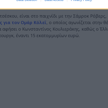
ετίρε.
σέσκου, είναι στο παιχνίδι με την Σάμροκ Ρόβερς,
 για τον Ομάρ Κόλεϊ
, ο οποίος αγωνίζεται στην θ
θα αφήσει ο Κωνσταντίνος Κουλιεράκης, καθώς ο Έλ
ουργκ, έναντι 15 εκατομμυρίων ευρώ.