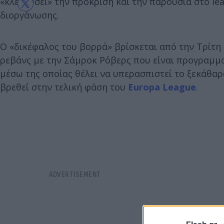
«κλειδώσει» την πρόκριση και την παρουσία στο le
διοργάνωσης.
Ο «δικέφαλος του βορρά» βρίσκεται από την Τρίτη
ρεβάνς με την Σάμροκ Ρόβερς που είναι προγραμματ
μέσω της οποίας θέλει να υπερασπιστεί το ξεκάθα
βρεθεί στην τελική φάση του
Europa League
.