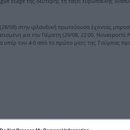
ague stage της δεύτερης τη τάξει ευρωπαϊκής διασυ
 (28/08) στην ιρλανδική πρωτεύουσα έχοντας μπροσ
ισμένη για την Πέμπτη (29/08, 22:00, Novasports P
ρα υπέρ του 4-0 από το πρώτο ματς της Τούμπας πρ