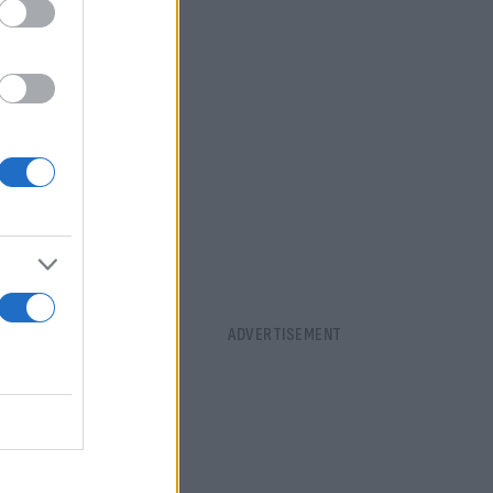
τρε (51')
ούς.