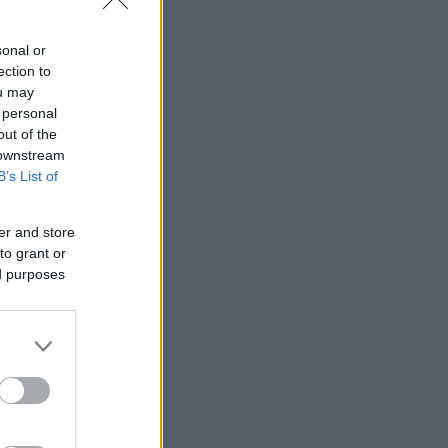
sonal or
ection to
ou may
 personal
out of the
 downstream
B’s List of
er and store
to grant or
ed purposes