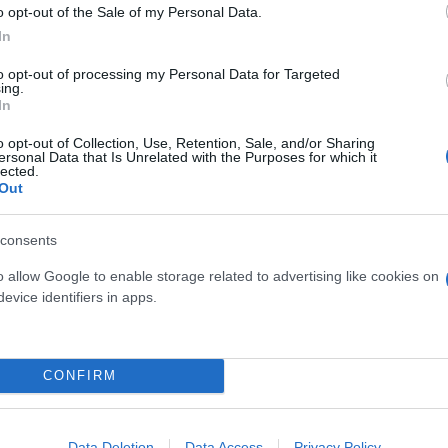
o opt-out of the Sale of my Personal Data.
In
to opt-out of processing my Personal Data for Targeted
ing.
In
o opt-out of Collection, Use, Retention, Sale, and/or Sharing
ersonal Data that Is Unrelated with the Purposes for which it
lected.
Out
consents
o allow Google to enable storage related to advertising like cookies on
evice identifiers in apps.
CONFIRM
αι πέρασε το εμπόδιο του Παναιτωλικού. Ο Γιοάν Σάσ
ια τον «δικέφαλο», ο οποίος «έφτασε» τους έξι βαθμ
Data Deletion
Data Access
Privacy Policy