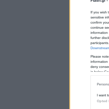
Flash.gr -
If you wish 
sensitive in
confirm you
continue se
information 
further disc
participants
Downstream 
Please note
information 
deny consent
in below Go
Persona
I want t
Opted 