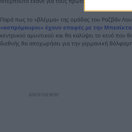
Ντεμπούτο έκανε για τους πρωταθλητές ο Σόλα Σορ
Παρά πως το «βλέμμα» της ομάδας του Ραζβάν Λουτ
«ασπρόμαυροι» έχουν επαφές με την Μπεσίκτας
κεντρικού αμυντικού και θα καλύψει το κενό που 
διεθνής θα αποχωρήσει για την γερμανική Βόλφσμπ