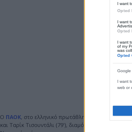
I want t
Opted 
I want 
Advertis
Opted 
I want t
of my P
was col
Opted 
Google 
I want t
web or d
Ο
ΠΑΟΚ
, στο ελληνικό πρωτάθλημα, έκανε το 2/2 κ
και Ταρίκ Τισουντάλι (79'), διαμόρφωσαν το σκορ γ