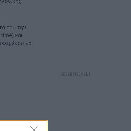
λλογικής
τά του την
rime) και
οκειμένου να