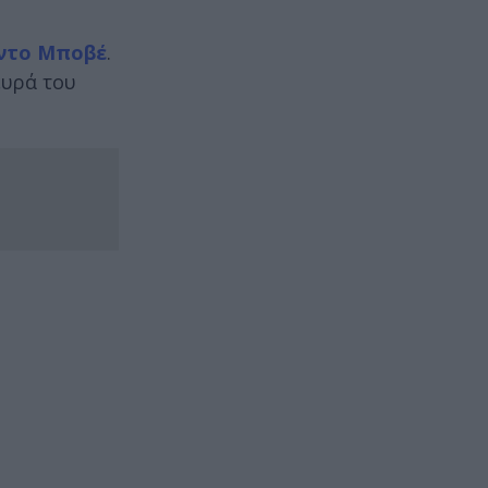
ρντο Μποβέ
.
ευρά του