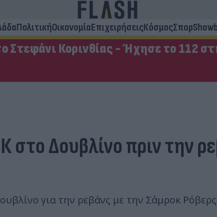
λάδα
Πολιτική
Οικονομία
Επιχειρήσεις
Κόσμος
Σπορ
Showb
ο Στεφάνι Κορινθίας - Ήχησε το 112 σ
Κ στο Δουβλίνο πριν την ρ
Δουβλίνο για την ρεβάνς με την Σάμροκ Ρόβερ